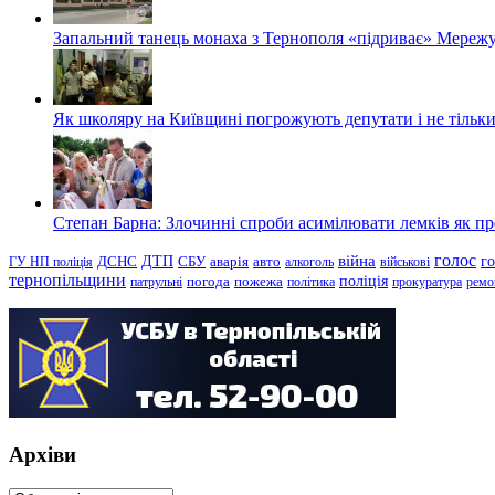
Запальний танець монаха з Тернополя «підриває» Мережу
Як школяру на Київщині погрожують депутати і не тільки
Степан Барна: Злочинні спроби асимілювати лемків як пред
голос
війна
г
ДТП
ГУ НП поліція
ДСНС
СБУ
аварія
авто
алкоголь
військові
тернопільщини
поліція
патрульні
погода
пожежа
політика
прокуратура
ремо
Архіви