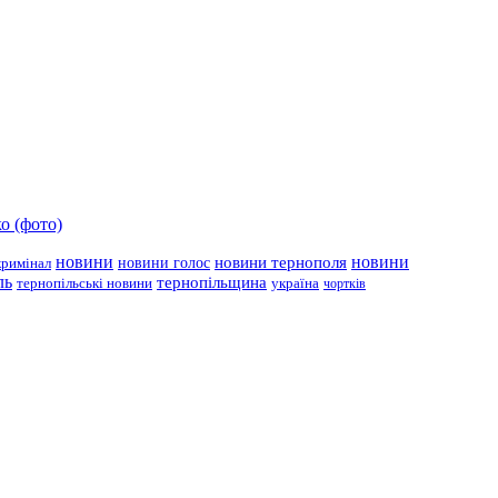
о (фото)
новини
новини тернополя
новини
новини голос
кримінал
ль
тернопільщина
україна
тернопільські новини
чортків