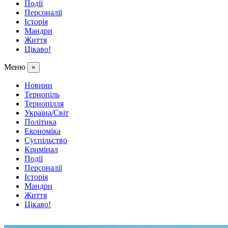
Події
Персоналії
Історія
Мандри
Життя
Цікаво!
Меню
×
Новини
Тернопіль
Тернопілля
Україна/Світ
Політика
Економіка
Суспільство
Кримінал
Події
Персоналії
Історія
Мандри
Життя
Цікаво!