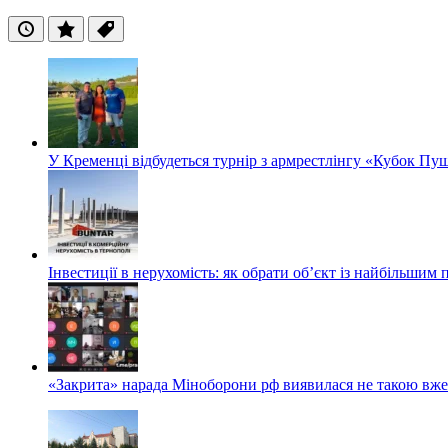
Останні
Популярні
Теги
У Кременці відбудеться турнір з армрестлінгу «Кубок Пу
Інвестиції в нерухомість: як обрати об’єкт із найбільшим
«Закрита» нарада Міноборони рф виявилася не такою вж