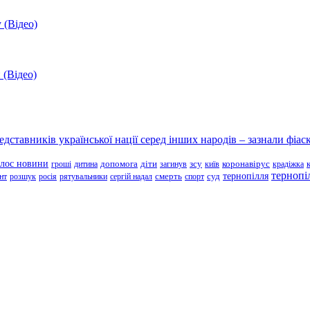
 (Відео)
 (Відео)
ставників української нації серед інших народів – зазнали фіаск
олос новини
зсу
гроші
дитина
допомога
діти
загинув
київ
коронавірус
крадіжка
тернопі
тернопілля
суд
нт
розшук
росія
рятувальники
сергій надал
смерть
спорт