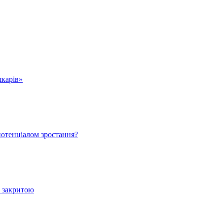
шкарів»
 потенціалом зростання?
е закритою