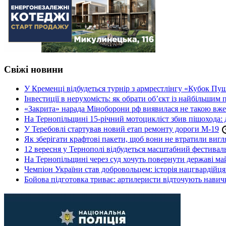
Свіжі новини
У Кременці відбудеться турнір з армрестлінгу «Кубок Пу
Інвестиції в нерухомість: як обрати об’єкт із найбільшим
«Закрита» нарада Міноборони рф виявилася не такою вж
На Тернопільщині 15-річний мотоцикліст збив пішохода: 
У Теребовлі стартував новий етап ремонту дороги М-19
Як зберігати крафтові пакети, щоб вони не втратили вигл
12 вересня у Тернополі відбудеться масштабний фестив
На Тернопільщині через суд хочуть повернути державі май
Чемпіон України став добровольцем: історія нацгвардійц
Бойова підготовка триває: артилеристи відточують навич