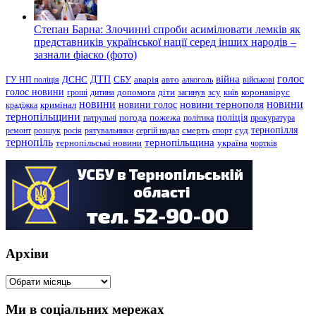
Степан Барна: Злочинні спроби асимілювати лемків як
представників української нації серед інших народів –
зазнали фіаско (фото)
голос
війна
ДТП
ГУ НП поліція
ДСНС
СБУ
аварія
авто
алкоголь
військові
голос новини
зсу
гроші
дитина
допомога
діти
загинув
київ
коронавірус
новини
новини тернополя
новини
новини голос
кримінал
крадіжка
тернопільщини
поліція
патрульні
погода
пожежа
політика
прокуратура
тернопілля
суд
ремонт
розшук
росія
рятувальники
сергій надал
смерть
спорт
тернопіль
тернопільщина
україна
тернопільські новини
чортків
Архіви
Архіви
Ми в соціальних мережах