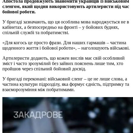
Апостола продовжують знайомити українців із військовим
сленгом, який щодня використовують артилеристи під час
бойової роботи.
У бригаді зазначають, що ця особлива мова народжується не в
кабінетах, а безпосередньо на фронті – у бойових буднях,
спільній службі та побратимстві.
«Для когось це просто фрази. Для наших гармашів – частина
щоденного життя і бойової роботи», – наголошують військові.
Артилеристи додають, що кожен вислів має свій особливий
зміст і часто зрозумілий без зайвих пояснень лише тим, хто
пройшов через спільний бойовий досвід.
У бригаді переконані: військовий сленг – це не лише слова, а
частина культури підрозділу, яка формує єдність, підтримку та
взаєморозуміння між побратимами.