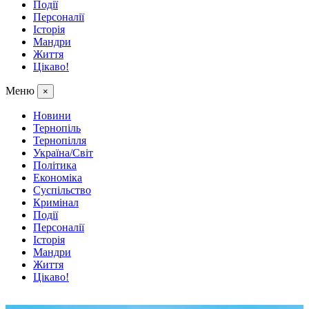
Події
Персоналії
Історія
Мандри
Життя
Цікаво!
Меню
×
Новини
Тернопіль
Тернопілля
Україна/Світ
Політика
Економіка
Суспільство
Кримінал
Події
Персоналії
Історія
Мандри
Життя
Цікаво!