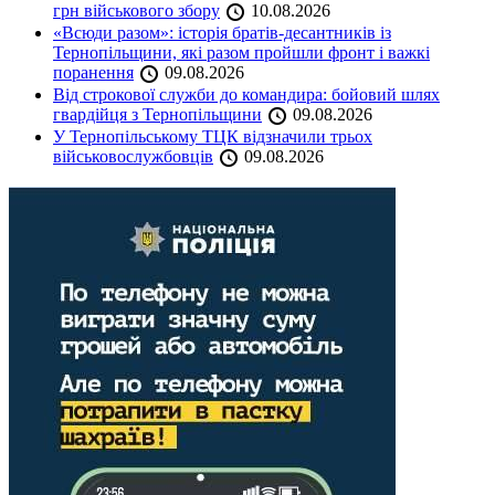
грн військового збору
10.08.2026
«Всюди разом»: історія братів-десантників із
Тернопільщини, які разом пройшли фронт і важкі
поранення
09.08.2026
Від строкової служби до командира: бойовий шлях
гвардійця з Тернопільщини
09.08.2026
У Тернопільському ТЦК відзначили трьох
військовослужбовців
09.08.2026