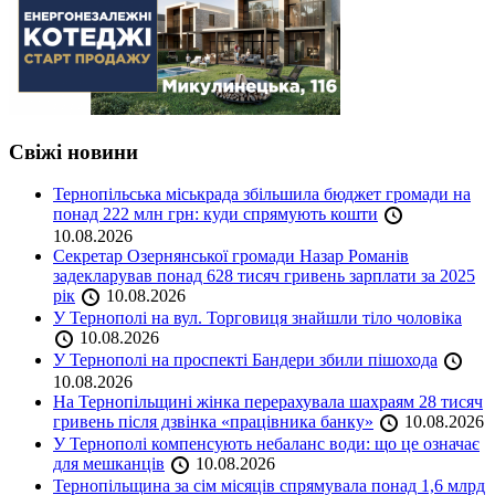
Свіжі новини
Тернопільська міськрада збільшила бюджет громади на
понад 222 млн грн: куди спрямують кошти
10.08.2026
Секретар Озернянської громади Назар Романів
задекларував понад 628 тисяч гривень зарплати за 2025
рік
10.08.2026
У Тернополі на вул. Торговиця знайшли тіло чоловіка
10.08.2026
У Тернополі на проспекті Бандери збили пішохода
10.08.2026
На Тернопільщині жінка перерахувала шахраям 28 тисяч
гривень після дзвінка «працівника банку»
10.08.2026
У Тернополі компенсують небаланс води: що це означає
для мешканців
10.08.2026
Тернопільщина за сім місяців спрямувала понад 1,6 млрд