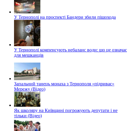
У Тернополі на проспекті Бандери збили пішохода
У Тернополі компенсують небаланс води: що це означає
для мешканців
Запальний танець монаха з Тернополя «підриває»
Мережу (Відео)
Як школяру на Київщині погрожують депутати і не
тільки (Відео)