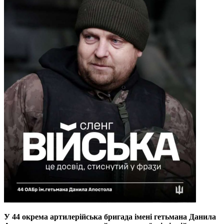
У 44 окрема артилерійська бригада імені гетьмана Данила