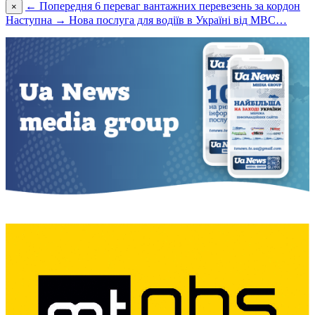
← Попередня
6 переваг вантажних перевезень за кордон
×
Наступна →
Новa послугa для водіїв в Україні від МВС…