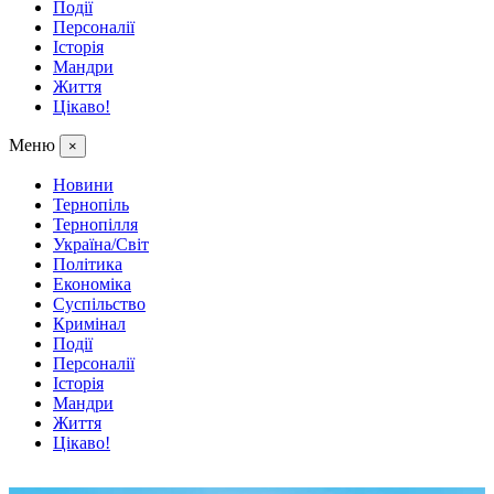
Події
Персоналії
Історія
Мандри
Життя
Цікаво!
Меню
×
Новини
Тернопіль
Тернопілля
Україна/Світ
Політика
Економіка
Суспільство
Кримінал
Події
Персоналії
Історія
Мандри
Життя
Цікаво!