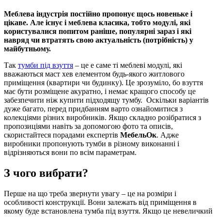
Меблева індустрія постійно пропонує щось новеньке і
цікаве. Але існує і меблева класика, тобто модулі, які
користувалися попитом раніше, популярні зараз і які
навряд чи втратять свою актуальність (потрібність) у
майбутньому.
Так
тумби під взуття
– це е саме ті меблеві модулі, які
вважаються маст хев елементом будь-якого житлового
приміщення (квартири чи будинку). Це зрозуміло, бо взуття
має бути розміщене акуратно, і немає кращого способу це
забезпечити ніж купити підходящу тумбу. Оскільки варіантів
дуже багато, перед придбанням варто ознайомитися з
колекціями різних виробників. Якщо складно розібратися з
пропозиціями навіть за допомогою фото та описів,
скористайтеся порадами експертів
МебельОк
. Адже
виробники пропонують тумби в різному виконанні і
відрізняються вони по всім параметрам.
З чого вибрати?
Перше на що треба звернути увагу – це на розміри і
особливості конструкції. Вони залежать від приміщення в
якому буде встановлена тумба під взуття. Якщо це невеличкий