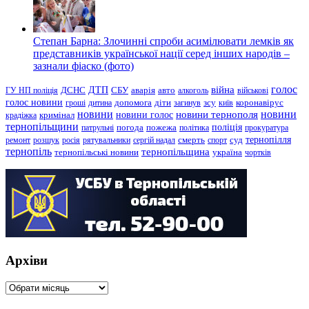
Степан Барна: Злочинні спроби асимілювати лемків як
представників української нації серед інших народів –
зазнали фіаско (фото)
голос
війна
ДТП
ГУ НП поліція
ДСНС
СБУ
аварія
авто
алкоголь
військові
голос новини
зсу
гроші
дитина
допомога
діти
загинув
київ
коронавірус
новини
новини тернополя
новини
новини голос
кримінал
крадіжка
тернопільщини
поліція
патрульні
погода
пожежа
політика
прокуратура
тернопілля
суд
ремонт
розшук
росія
рятувальники
сергій надал
смерть
спорт
тернопіль
тернопільщина
україна
тернопільські новини
чортків
Архіви
Архіви