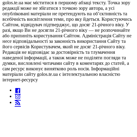
golos.te.ua має міститися в першому абзаці тексту. Точка зору
редакції може не збігатися з точкою зору автора, а усі
опубліковані матеріали не претендують на об’єктивність та
всебічність висвітлення теми, про яку йдеться. Користуючись
Сайтом, відвідувач підтверджує, що досяг 21-річного віку. У
разі, якщо Ви не досягли 21-річного віку — не розпочинайте
або припиніть користування Сайтом. Адміністрація Сайту не
несе відповідальності за законність використання Сайту та
його сервісів Користувачем, який не досяг 21-річного віку.
Редакція не відповідає за достовірність та тлумачення
наведеної інформації, а також може не поділяти погляди та
думки, висловлені читачами сайту в коментарях до статей, а
сам ресурс виконує винятково роль носія. Інформаційні
матеріали сайту golos.te.ua є інтелектуальною власністю
інтернет-ресурсу