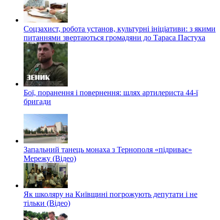
Соцзахист, робота установ, культурні ініціативи: з якими
питаннями звертаються громадяни до Тараса Пастуха
Бої, поранення і повернення: шлях артилериста 44-ї
бригади
Запальний танець монаха з Тернополя «підриває»
Мережу (Відео)
Як школяру на Київщині погрожують депутати і не
тільки (Відео)