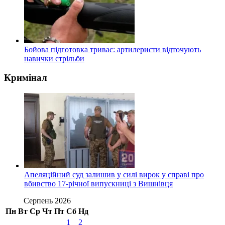
Бойова підготовка триває: артилеристи відточують
навички стрільби
Кримінал
Апеляційний суд залишив у силі вирок у справі про
вбивство 17-річної випускниці з Вишнівця
Серпень 2026
Пн
Вт
Ср
Чт
Пт
Сб
Нд
1
2