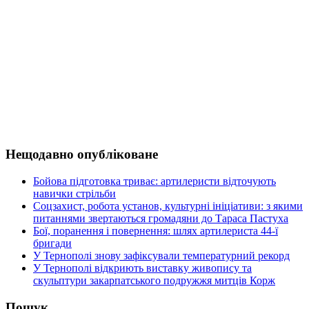
Нещодавно опубліковане
Бойова підготовка триває: артилеристи відточують
навички стрільби
Соцзахист, робота установ, культурні ініціативи: з якими
питаннями звертаються громадяни до Тараса Пастуха
Бої, поранення і повернення: шлях артилериста 44-ї
бригади
У Тернополі знову зафіксували температурний рекорд
У Тернополі відкриють виставку живопису та
скульптури закарпатського подружжя митців Корж
Пошук