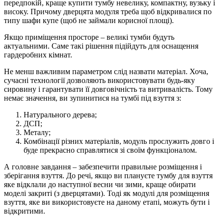
передпокій, краще купити тумбу невелику, компактну, вузьку і
високу. Причому дверцята модуля треба щоб відкривалися по
типу шафи купе (щоб не займали корисної площі).
Якщо приміщення просторе – великі тумби будуть
актуальними. Саме такі рішення підійдуть для оснащення
гардеробних кімнат.
Не менш важливим параметром слід назвати матеріал. Хоча,
сучасні технології дозволяють використовувати будь-яку
сировину і гарантувати її довговічність та витривалість. Тому
немає значення, ви зупинитися на тумбі під взуття з:
Натурального дерева;
ДСП;
Металу;
Комбінації різних матеріалів, модуль прослужить довго і
буде прекрасно справлятися зі своїм функціоналом.
А головне завдання – забезпечити правильне розміщення і
зберігання взуття. До речі, якщо ви плануєте тумбу для взуття
яке відклали до наступної весни чи зими, краще обирати
моделі закриті (з дверцятами). Тоді як модулі для розміщення
взуття, яке ви використовуєте на даному етапі, можуть бути і
відкритими.