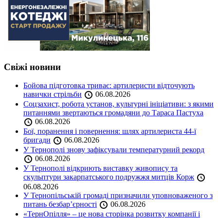
Свіжі новини
Бойова підготовка триває: артилеристи відточують
навички стрільби
06.08.2026
Соцзахист, робота установ, культурні ініціативи: з якими
питаннями звертаються громадяни до Тараса Пастуха
06.08.2026
Бої, поранення і повернення: шлях артилериста 44-ї
бригади
06.08.2026
У Тернополі знову зафіксували температурний рекорд
06.08.2026
У Тернополі відкриють виставку живопису та
скульптури закарпатського подружжя митців Корж
06.08.2026
У Тернопільській громаді призначили уповноваженого з
питань безбар’єрності
06.08.2026
«ТернОпілля» – це нова сторінка розвитку компанії і