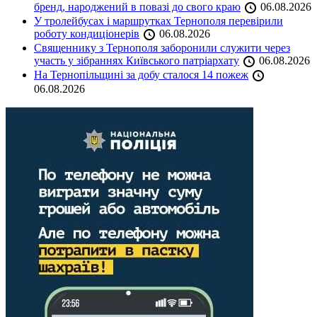
бренд, народжений в повазі до свого краю
06.08.2026
У тролейбусах і маршрутках Тернополя перевірили
роботу кондиціонерів
06.08.2026
Священнику з Тернополя заборонили служити через
участь у зібраннях Київського патріархату
06.08.2026
На Тернопільщині за добу сталося 14 пожеж
06.08.2026