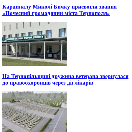
Кардиналу Миколі Бичку присвоїли звання
«Почесний громадянин міста Тернополя»
На Тернопільщині дружина ветерана звернулася
до правоохоронців через дії лікарів