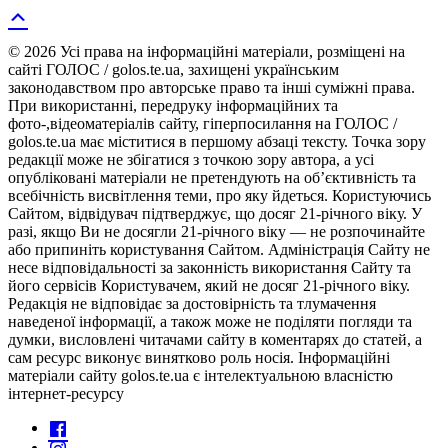
© 2026 Усі права на інформаційні матеріали, розміщені на
сайті ГОЛОС / golos.te.ua, захищені українським
законодавством про авторське право та інші суміжні права.
При використанні, передруку інформаційних та
фото-,відеоматеріалів сайту, гіперпосилання на ГОЛОС /
golos.te.ua має міститися в першому абзаці тексту. Точка зору
редакції може не збігатися з точкою зору автора, а усі
опубліковані матеріали не претендують на об’єктивність та
всебічність висвітлення теми, про яку йдеться. Користуючись
Сайтом, відвідувач підтверджує, що досяг 21-річного віку. У
разі, якщо Ви не досягли 21-річного віку — не розпочинайте
або припиніть користування Сайтом. Адміністрація Сайту не
несе відповідальності за законність використання Сайту та
його сервісів Користувачем, який не досяг 21-річного віку.
Редакція не відповідає за достовірність та тлумачення
наведеної інформації, а також може не поділяти погляди та
думки, висловлені читачами сайту в коментарях до статей, а
сам ресурс виконує винятково роль носія. Інформаційні
матеріали сайту golos.te.ua є інтелектуальною власністю
інтернет-ресурсу