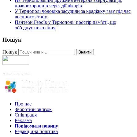
На Тернопільщині дружина ветерана звернулася до
правоохоронців через дії лікарів
У Тернополі чоловіка засудили за крадіжку газу під час
воєнного стану
Пантеон Героїв у Тернополі: простір пам’яті, що
об’єднує покоління
Пошук
Пошук
Знайти
Про нас
Зворотній зв’язок
Співпраця
Реклама
Повідомити новину
Редакційна політика