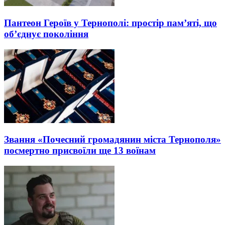
Пантеон Героїв у Тернополі: простір пам’яті, що
об’єднує покоління
Звання «Почесний громадянин міста Тернополя»
посмертно присвоїли ще 13 воїнам