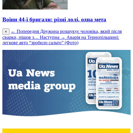
Воїни 44-ї бригади: різні долі, одна мета
← Попередня
Дружина розшукує чоловіка, який після
×
сварки, пішов з…
Наступна →
Аварія на Тернопільщині:
легкове авто “зробило сальто” (Фото)