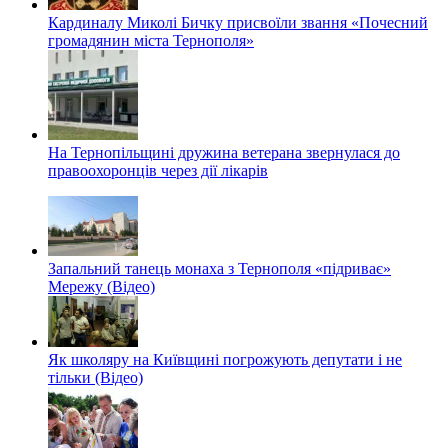
Кардиналу Миколі Бичку присвоїли звання «Почесний
громадянин міста Тернополя»
На Тернопільщині дружина ветерана звернулася до
правоохоронців через дії лікарів
Запальний танець монаха з Тернополя «підриває»
Мережу (Відео)
Як школяру на Київщині погрожують депутати і не
тільки (Відео)