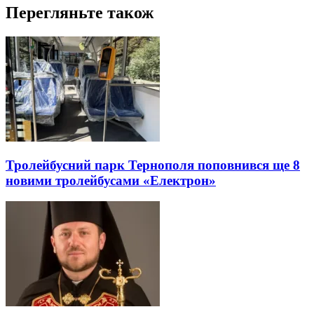
Перегляньте також
Тролейбусний парк Тернополя поповнився ще 8
новими тролейбусами «Електрон»