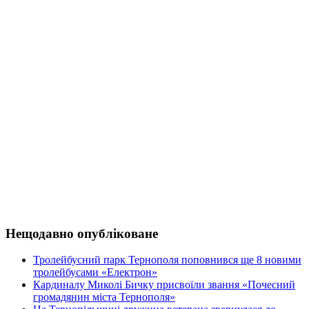
Нещодавно опубліковане
Тролейбусний парк Тернополя поповнився ще 8 новими
тролейбусами «Електрон»
Кардиналу Миколі Бичку присвоїли звання «Почесний
громадянин міста Тернополя»