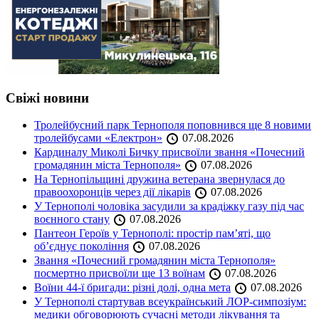
Свіжі новини
Тролейбусний парк Тернополя поповнився ще 8 новими
тролейбусами «Електрон»
07.08.2026
Кардиналу Миколі Бичку присвоїли звання «Почесний
громадянин міста Тернополя»
07.08.2026
На Тернопільщині дружина ветерана звернулася до
правоохоронців через дії лікарів
07.08.2026
У Тернополі чоловіка засудили за крадіжку газу під час
воєнного стану
07.08.2026
Пантеон Героїв у Тернополі: простір пам’яті, що
об’єднує покоління
07.08.2026
Звання «Почесний громадянин міста Тернополя»
посмертно присвоїли ще 13 воїнам
07.08.2026
Воїни 44-ї бригади: різні долі, одна мета
07.08.2026
У Тернополі стартував всеукраїнський ЛОР-симпозіум:
медики обговорюють сучасні методи лікування та