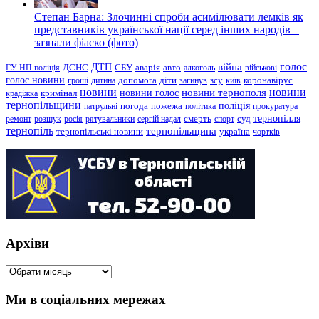
Степан Барна: Злочинні спроби асимілювати лемків як
представників української нації серед інших народів –
зазнали фіаско (фото)
голос
війна
ДТП
ГУ НП поліція
ДСНС
СБУ
аварія
авто
алкоголь
військові
голос новини
зсу
гроші
дитина
допомога
діти
загинув
київ
коронавірус
новини
новини тернополя
новини
новини голос
кримінал
крадіжка
тернопільщини
поліція
патрульні
погода
пожежа
політика
прокуратура
тернопілля
суд
ремонт
розшук
росія
рятувальники
сергій надал
смерть
спорт
тернопіль
тернопільщина
україна
тернопільські новини
чортків
Архіви
Архіви
Ми в соціальних мережах