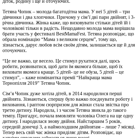
діток, родину і ще й оточуючих.
Тетяна Чопик – молода багатодітна мама. У неї 5 дітей – три
дівчинки і два хлопчики. Причому у сім’ї дві пари двійнят, і 3-
річна дівчинка. Жінка каже, що виховувати стільки дітей їй і
чоловікові тільки в радість. Нещодавно молода мама вирішила
брати участь у фестивалі BestMamaFest. Тетяна розповідає, що
обрала номінацію “Мама з великим серцем”, тому що,
зізнається, дарує любов всім своїм дітям, залишається ще й для
оточуючих.
“Це не важко, це весело. Це стимул рухатися далі, щось
робити, розвиватися, щоб дати їм якомога більше, щоб їх
виховати якомога краще. 5 дітей- це не обуза, 5 дітей – це
стимул”, – каже номінантка премії “Найкраща мама
Тернопілля 2019” Тетяна Чопик.
Сім’я Чопик дуже хотіла дітей, в 2014 народилися перші
двійнята. Зізнаються, спершу було важко поєднувати роботу і
виховання, і раптом сюрпризом для жінки стала звістка про
третю дитину. Народила, і з часом Тетяна звикла до такого
темпу. Пригадує, почала вмовляти чоловіка Олега на ще одну
дитину. І народилася знову двійня. Найстаршим 5 років,
середній донечці 3, а наймолодшим двійнятам – лише 7 місяці.
Тепер весь свій час жінка приділяє дітям. Розповідає, що
хатніми справами займається лише вночі.