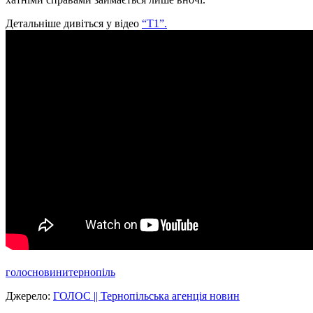
Детальніше дивіться у відео
“Т1”.
голос
новини
тернопіль
Джерело:
ГОЛОС || Тернопільська агенція новин