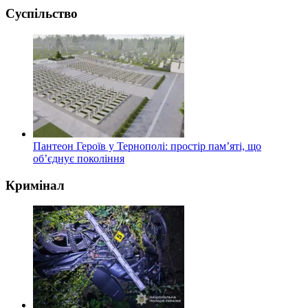
Суспільство
Пантеон Героїв у Тернополі: простір пам’яті, що
об’єднує покоління
Кримінал