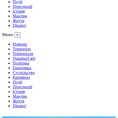
Події
Персоналії
Історія
Мандри
Життя
Цікаво!
Меню
×
Новини
Тернопіль
Тернопілля
Україна/Світ
Політика
Економіка
Суспільство
Кримінал
Події
Персоналії
Історія
Мандри
Життя
Цікаво!