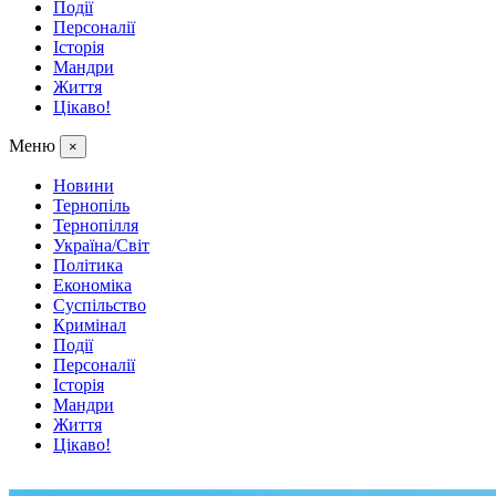
Події
Персоналії
Історія
Мандри
Життя
Цікаво!
Меню
×
Новини
Тернопіль
Тернопілля
Україна/Світ
Політика
Економіка
Суспільство
Кримінал
Події
Персоналії
Історія
Мандри
Життя
Цікаво!