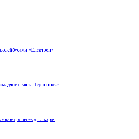
тролейбусами «Електрон»
омадянин міста Тернополя»
оронців через дії лікарів