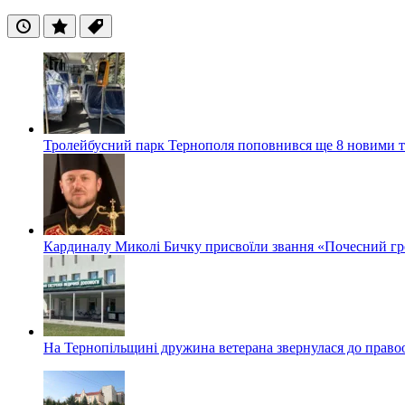
Останні
Популярні
Теги
Тролейбусний парк Тернополя поповнився ще 8 новими 
Кардиналу Миколі Бичку присвоїли звання «Почесний гр
На Тернопільщині дружина ветерана звернулася до правоох