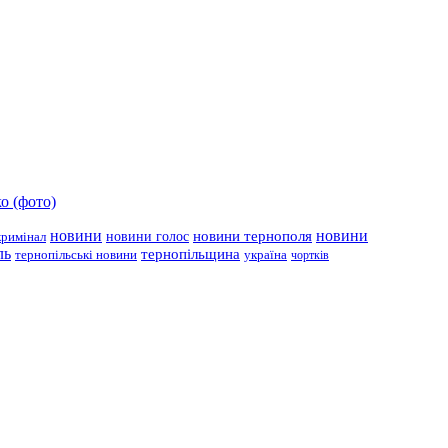
о (фото)
новини
новини тернополя
новини
новини голос
кримінал
ль
тернопільщина
україна
тернопільські новини
чортків