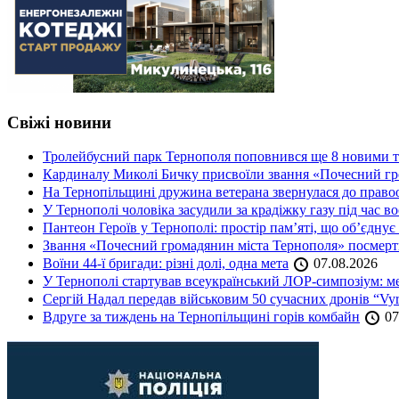
Свіжі новини
Тролейбусний парк Тернополя поповнився ще 8 новими 
Кардиналу Миколі Бичку присвоїли звання «Почесний гр
На Тернопільщині дружина ветерана звернулася до правоох
У Тернополі чоловіка засудили за крадіжку газу під час в
Пантеон Героїв у Тернополі: простір пам’яті, що об’єднує
Звання «Почесний громадянин міста Тернополя» посмерт
Воїни 44-ї бригади: різні долі, одна мета
07.08.2026
У Тернополі стартував всеукраїнський ЛОР-симпозіум: ме
Сергій Надал передав військовим 50 сучасних дронів “Vyr
Вдруге за тиждень на Тернопільщині горів комбайн
07