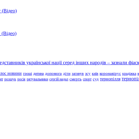
 (Відео)
 (Відео)
ставників української нації серед інших народів – зазнали фіаск
олос новини
зсу
гроші
дитина
допомога
діти
загинув
київ
коронавірус
крадіжка
тернопі
тернопілля
суд
нт
розшук
росія
рятувальники
сергій надал
смерть
спорт