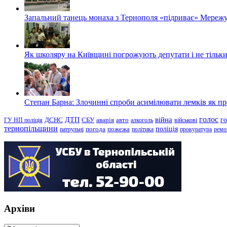
Запальний танець монаха з Тернополя «підриває» Мережу
Як школяру на Київщині погрожують депутати і не тільки
Степан Барна: Злочинні спроби асимілювати лемків як пред
голос
війна
г
ДТП
ГУ НП поліція
ДСНС
СБУ
аварія
авто
алкоголь
військові
тернопільщини
поліція
патрульні
погода
пожежа
політика
прокуратура
ремо
Архіви