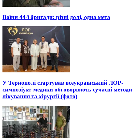
Воїни 44-ї бригади: різні долі, одна мета
У Тернополі стартував всеукраїнський ЛОР-
симпозіум: медики обговорюють сучасні методи
лікування та хірургії (фото)