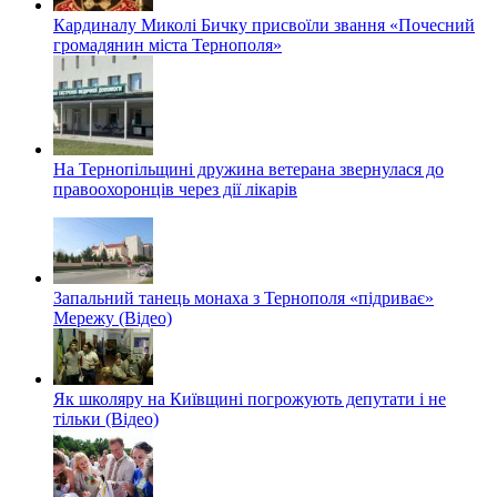
Кардиналу Миколі Бичку присвоїли звання «Почесний
громадянин міста Тернополя»
На Тернопільщині дружина ветерана звернулася до
правоохоронців через дії лікарів
Запальний танець монаха з Тернополя «підриває»
Мережу (Відео)
Як школяру на Київщині погрожують депутати і не
тільки (Відео)