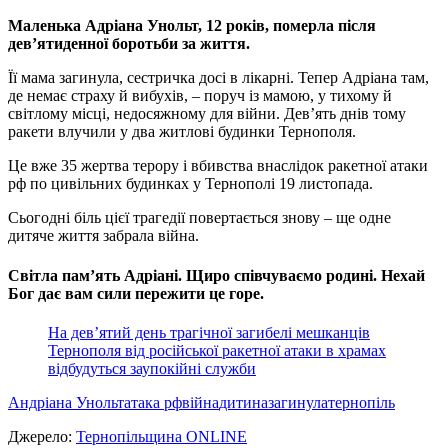
Маленька Адріана Унольт, 12 років, померла після
дев’ятиденної боротьби за життя.
Її мама загинула, сестричка досі в лікарні. Тепер Адріана там,
де немає страху й вибухів, – поруч із мамою, у тихому й
світлому місці, недосяжному для війни. Дев’ять днів тому
ракети влучили у два житлові будинки Тернополя.
Це вже 35 жертва терору і вбивства внаслідок ракетної атаки
рф по цивільних будинках у Тернополі 19 листопада.
Сьогодні біль цієї трагедії повертається знову – ще одне
дитяче життя забрала війна.
Світла пам’ять Адріані. Щиро співчуваємо родині. Нехай
Бог дає вам сили пережити це горе.
На дев’ятий день трагічної загибелі мешканців
Тернополя від російської ракетної атаки в храмах
відбудуться заупокійні служби
Андріана Унольт
атака рф
війна
дитина
загинула
тернопіль
Джерело:
Тернопільщина ONLINE