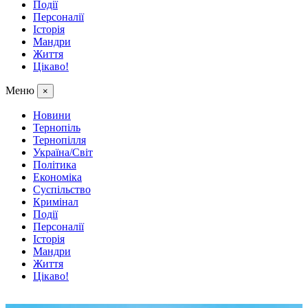
Події
Персоналії
Історія
Мандри
Життя
Цікаво!
Меню
×
Новини
Тернопіль
Тернопілля
Україна/Світ
Політика
Економіка
Суспільство
Кримінал
Події
Персоналії
Історія
Мандри
Життя
Цікаво!