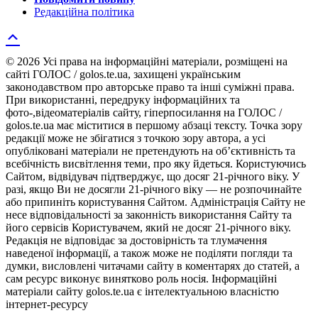
Редакційна політика
© 2026 Усі права на інформаційні матеріали, розміщені на
сайті ГОЛОС / golos.te.ua, захищені українським
законодавством про авторське право та інші суміжні права.
При використанні, передруку інформаційних та
фото-,відеоматеріалів сайту, гіперпосилання на ГОЛОС /
golos.te.ua має міститися в першому абзаці тексту. Точка зору
редакції може не збігатися з точкою зору автора, а усі
опубліковані матеріали не претендують на об’єктивність та
всебічність висвітлення теми, про яку йдеться. Користуючись
Сайтом, відвідувач підтверджує, що досяг 21-річного віку. У
разі, якщо Ви не досягли 21-річного віку — не розпочинайте
або припиніть користування Сайтом. Адміністрація Сайту не
несе відповідальності за законність використання Сайту та
його сервісів Користувачем, який не досяг 21-річного віку.
Редакція не відповідає за достовірність та тлумачення
наведеної інформації, а також може не поділяти погляди та
думки, висловлені читачами сайту в коментарях до статей, а
сам ресурс виконує винятково роль носія. Інформаційні
матеріали сайту golos.te.ua є інтелектуальною власністю
інтернет-ресурсу