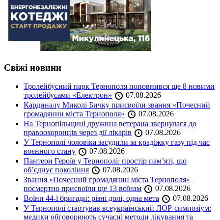
Свіжі новини
Тролейбусний парк Тернополя поповнився ще 8 новими
тролейбусами «Електрон»
07.08.2026
Кардиналу Миколі Бичку присвоїли звання «Почесний
громадянин міста Тернополя»
07.08.2026
На Тернопільщині дружина ветерана звернулася до
правоохоронців через дії лікарів
07.08.2026
У Тернополі чоловіка засудили за крадіжку газу під час
воєнного стану
07.08.2026
Пантеон Героїв у Тернополі: простір пам’яті, що
об’єднує покоління
07.08.2026
Звання «Почесний громадянин міста Тернополя»
посмертно присвоїли ще 13 воїнам
07.08.2026
Воїни 44-ї бригади: різні долі, одна мета
07.08.2026
У Тернополі стартував всеукраїнський ЛОР-симпозіум:
медики обговорюють сучасні методи лікування та