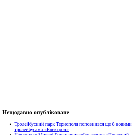
Нещодавно опубліковане
Тролейбусний парк Тернополя поповнився ще 8 новими
тролейбусами «Електрон»
Кардиналу Миколі Бичку присвоїли звання «Почесний