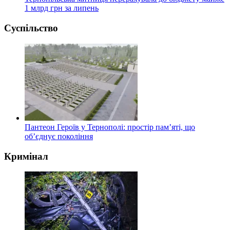
1 млрд грн за липень
Суспільство
Пантеон Героїв у Тернополі: простір пам’яті, що
об’єднує покоління
Кримінал