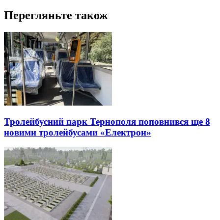
Перегляньте також
Тролейбусний парк Тернополя поповнився ще 8
новими тролейбусами «Електрон»