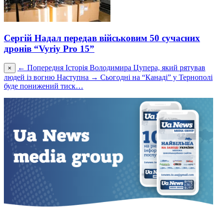
Сергій Надал передав військовим 50 сучасних
дронів “Vyriy Pro 15”
← Попередня
Історія Володимира Цупера, який рятував
×
людей із вогню
Наступна →
Сьогодні на “Канаді” у Тернополі
буде понижений тиск…