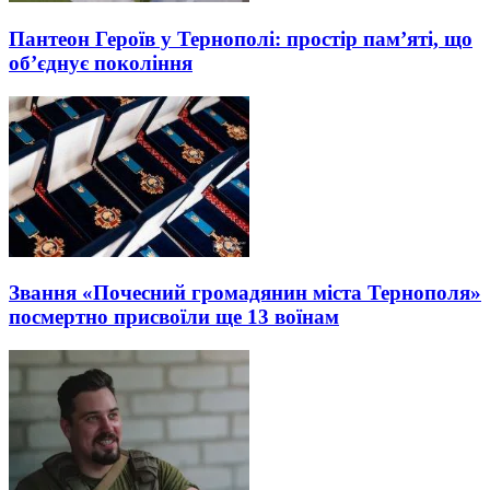
Пантеон Героїв у Тернополі: простір пам’яті, що
об’єднує покоління
Звання «Почесний громадянин міста Тернополя»
посмертно присвоїли ще 13 воїнам