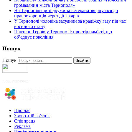
громадянин міста Тернополя»
На Тернопільщині дружина ветерана звернулася до
правоохоронців через дії лікарів
У Тернополі чоловіка засудили за крадіжку газу під час
воєнного стану
Пантеон Героїв у Тернополі: простір пам’яті, що
об’єднує покоління
Пошук
Пошук
Знайти
Про нас
Зворотній зв’язок
Співпраця
Реклама
Повідомити новину