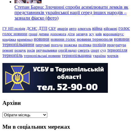
Степан Барна: Злочинні спроби асимілювати лемків як
представників української нації серед інших народів –
зазнали фіаско (фото)
голос
війна
ДТП
ГУ НП поліція
ДСНС
СБУ
аварія
авто
алкоголь
військові
голос новини
зсу
гроші
дитина
допомога
діти
загинув
київ
коронавірус
новини
новини тернополя
новини
новини голос
кримінал
крадіжка
тернопільщини
поліція
патрульні
погода
пожежа
політика
прокуратура
тернопілля
суд
ремонт
розшук
росія
рятувальники
сергій надал
смерть
спорт
тернопіль
тернопільщина
україна
тернопільські новини
чортків
Архіви
Архіви
Ми в соціальних мережах