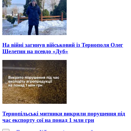
На війні загинув військовий із Тернополя Олег
Шелетин на псевдо «Дуб»
Тернопільські митники викрили порушення під
час експорту сої на понад 1 млн грн