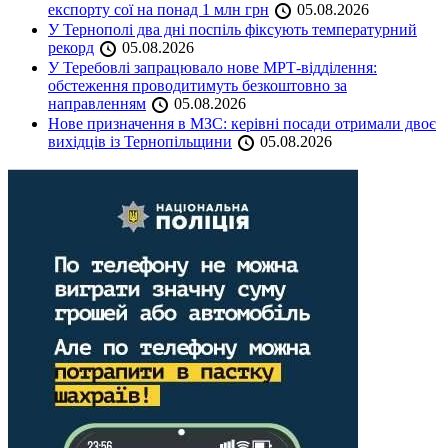
експорту сої на понад 1 млн грн
05.08.2026
У Тернополі два дні поспіль фіксують температурний
рекорд
05.08.2026
У Теребовлі запрацювало нове МРТ-відділення:
обстеження проводитимуть безкоштовно за
направленням
05.08.2026
Нове призначення в МЗС: керівні посади отримали двоє
вихідців із Тернопільщини
05.08.2026