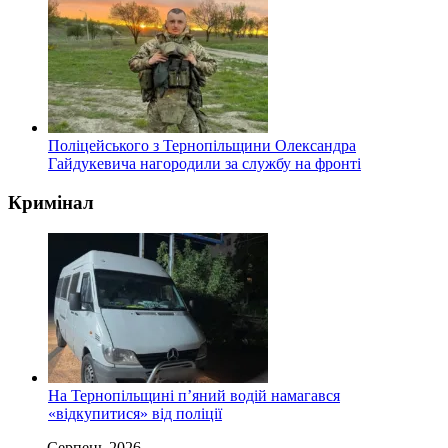
Поліцейського з Тернопільщини Олександра
Гайдукевича нагородили за службу на фронті
Кримінал
На Тернопільщині п’яний водій намагався
«відкупитися» від поліції
Серпень 2026