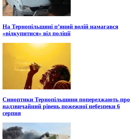
На Тернопільщині п’яний водій намагався
«відкупитися» від поліції
Синоптики Тернопільщини попереджають про
надзвичайний рівень пожежної небезпеки 6
серпня