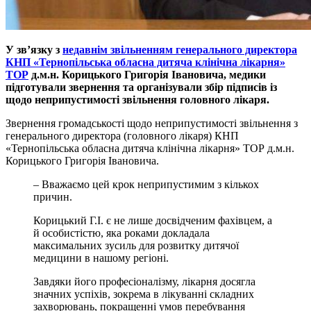
У зв’язку з
недавнім звільненням генерального директора
КНП «Тернопільська обласна дитяча клінічна лікарня»
ТОР
д.м.н. Корицького Григорія Івановича, медики
підготували звернення та організували збір підписів із
щодо неприпустимості звільнення головного лікаря.
Звернення громадськості щодо неприпустимості звільнення з
генерального директора (головного лікаря) КНП
«Тернопільська обласна дитяча клінічна лікарня» ТОР д.м.н.
Корицького Григорія Івановича.
– Вважаємо цей крок неприпустимим з кількох
причин.
Корицький Г.І. є не лише досвідченим фахівцем, а
й особистістю, яка роками докладала
максимальних зусиль для розвитку дитячої
медицини в нашому регіоні.
Завдяки його професіоналізму, лікарня досягла
значних успіхів, зокрема в лікуванні складних
захворювань, покращенні умов перебування