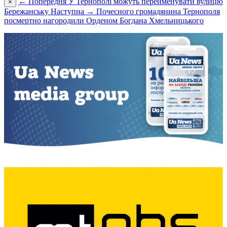
← Попередня
У Тернополі можуть перейменувати вулицю
×
Бережанську
Наступна →
Почесного громадянина Тернополя
посмертно нагородили Орденом Богдана Хмельницького