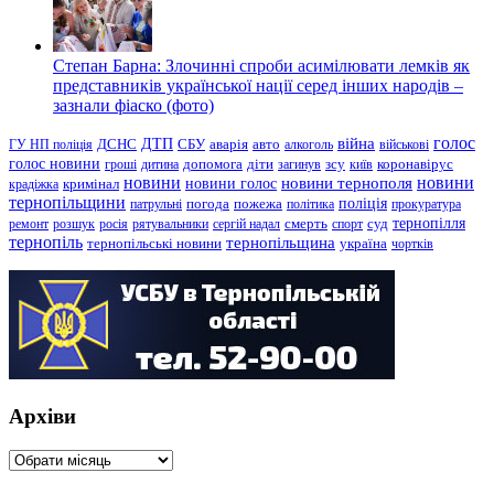
Степан Барна: Злочинні спроби асимілювати лемків як
представників української нації серед інших народів –
зазнали фіаско (фото)
голос
війна
ДТП
ГУ НП поліція
ДСНС
СБУ
аварія
авто
алкоголь
військові
голос новини
зсу
гроші
дитина
допомога
діти
загинув
київ
коронавірус
новини
новини тернополя
новини
новини голос
кримінал
крадіжка
тернопільщини
поліція
патрульні
погода
пожежа
політика
прокуратура
тернопілля
суд
ремонт
розшук
росія
рятувальники
сергій надал
смерть
спорт
тернопіль
тернопільщина
україна
тернопільські новини
чортків
Архіви
Архіви