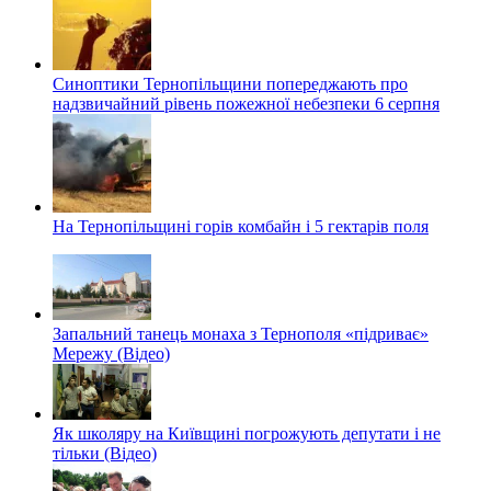
Синоптики Тернопільщини попереджають про
надзвичайний рівень пожежної небезпеки 6 серпня
На Тернопільщині горів комбайн і 5 гектарів поля
Запальний танець монаха з Тернополя «підриває»
Мережу (Відео)
Як школяру на Київщині погрожують депутати і не
тільки (Відео)