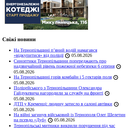
Свіжі новини
На Тернопільщині п’яний водій намагався
«відкупитися» від поліції
05.08.2026
Синоптики Тернопільщини попереджають про
надзвичайний рівень пожежної небезпеки 6 серпня
05.08.2026
На Тернопільщині горів комбайн і 5 гектарів поля
05.08.2026
Поліцейського з Тернопільщини Олександра
Гайдукевича нагородили за службу на фронті
05.08.2026
ДТП у Кременці: людину затисло в салоні автівки
05.08.2026
На війні загинув військовий із Тернополя Олег Шелетин
на псевдо «Дуб»
05.08.2026
Тернопільські митники викрили порушення під час