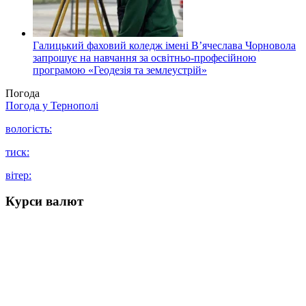
Галицький фаховий коледж імені В’ячеслава Чорновола
запрошує на навчання за освітньо-професійною
програмою «Геодезія та землеустрій»
Погода
Погода у
Тернополі
вологість:
тиск:
вітер:
Курси валют