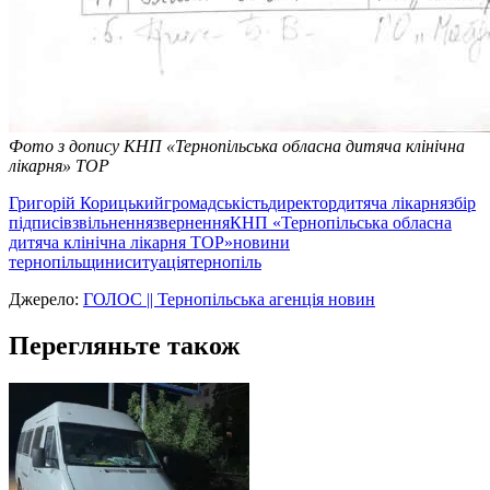
Фото з допису КНП «Тернопільська обласна дитяча клінічна
лікарня» ТОР
Григорій Корицький
громадськість
директор
дитяча лікарня
збір
підписів
звільнення
звернення
КНП «Тернопільська обласна
дитяча клінічна лікарня ТОР»
новини
тернопільщини
ситуація
тернопіль
Джерело:
ГОЛОС || Тернопільська агенція новин
Перегляньте також