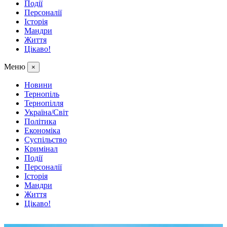
Події
Персоналії
Історія
Мандри
Життя
Цікаво!
Меню
×
Новини
Тернопіль
Тернопілля
Україна/Світ
Політика
Економіка
Суспільство
Кримінал
Події
Персоналії
Історія
Мандри
Життя
Цікаво!