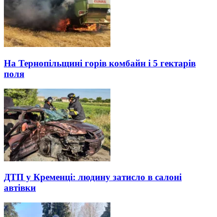
На Тернопільщині горів комбайн і 5 гектарів
поля
ДТП у Кременці: людину затисло в салоні
автівки