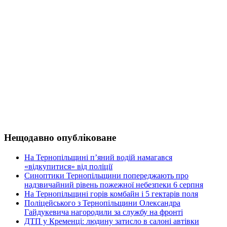
Нещодавно опубліковане
На Тернопільщині п’яний водій намагався
«відкупитися» від поліції
Синоптики Тернопільщини попереджають про
надзвичайний рівень пожежної небезпеки 6 серпня
На Тернопільщині горів комбайн і 5 гектарів поля
Поліцейського з Тернопільщини Олександра
Гайдукевича нагородили за службу на фронті
ДТП у Кременці: людину затисло в салоні автівки