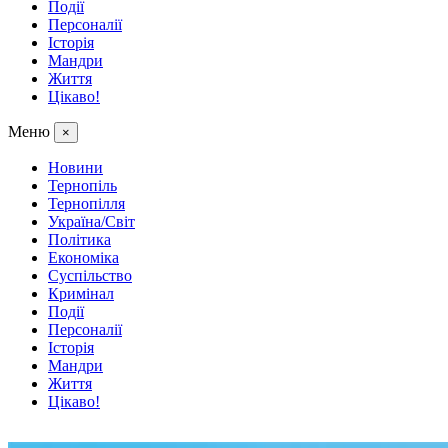
Події
Персоналії
Історія
Мандри
Життя
Цікаво!
Меню
×
Новини
Тернопіль
Тернопілля
Україна/Світ
Політика
Економіка
Суспільство
Кримінал
Події
Персоналії
Історія
Мандри
Життя
Цікаво!