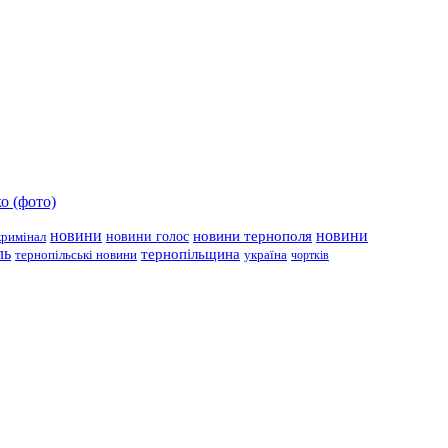
о (фото)
новини
новини тернополя
новини
новини голос
кримінал
ль
тернопільщина
україна
тернопільські новини
чортків