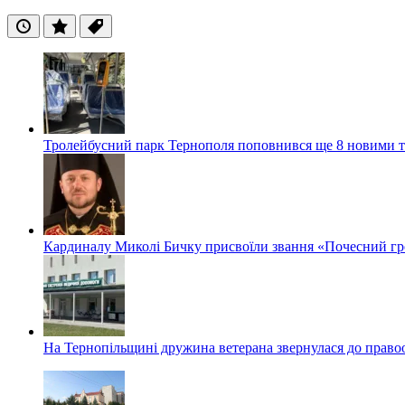
Останні
Популярні
Теги
Тролейбусний парк Тернополя поповнився ще 8 новими 
Кардиналу Миколі Бичку присвоїли звання «Почесний гр
На Тернопільщині дружина ветерана звернулася до правоох