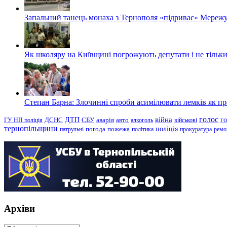
Запальний танець монаха з Тернополя «підриває» Мережу
Як школяру на Київщині погрожують депутати і не тільки
Степан Барна: Злочинні спроби асимілювати лемків як пред
голос
війна
г
ДТП
ГУ НП поліція
ДСНС
СБУ
аварія
авто
алкоголь
військові
тернопільщини
поліція
патрульні
погода
пожежа
політика
прокуратура
ремо
Архіви