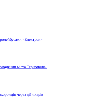
тролейбусами «Електрон»
омадянин міста Тернополя»
оронців через дії лікарів