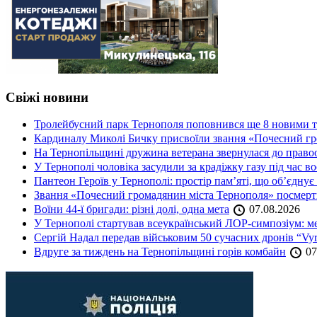
Свіжі новини
Тролейбусний парк Тернополя поповнився ще 8 новими 
Кардиналу Миколі Бичку присвоїли звання «Почесний гр
На Тернопільщині дружина ветерана звернулася до правоох
У Тернополі чоловіка засудили за крадіжку газу під час в
Пантеон Героїв у Тернополі: простір пам’яті, що об’єднує
Звання «Почесний громадянин міста Тернополя» посмерт
Воїни 44-ї бригади: різні долі, одна мета
07.08.2026
У Тернополі стартував всеукраїнський ЛОР-симпозіум: ме
Сергій Надал передав військовим 50 сучасних дронів “Vyr
Вдруге за тиждень на Тернопільщині горів комбайн
07