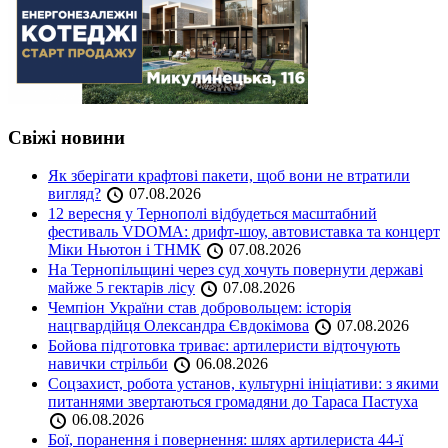
Свіжі новини
Як зберігати крафтові пакети, щоб вони не втратили
вигляд?
07.08.2026
12 вересня у Тернополі відбудеться масштабний
фестиваль VDOMA: дрифт-шоу, автовиставка та концерт
Міки Ньютон і ТНМК
07.08.2026
На Тернопільщині через суд хочуть повернути державі
майже 5 гектарів лісу
07.08.2026
Чемпіон України став добровольцем: історія
нацгвардійця Олександра Євдокімова
07.08.2026
Бойова підготовка триває: артилеристи відточують
навички стрільби
06.08.2026
Соцзахист, робота установ, культурні ініціативи: з якими
питаннями звертаються громадяни до Тараса Пастуха
06.08.2026
Бої, поранення і повернення: шлях артилериста 44-ї