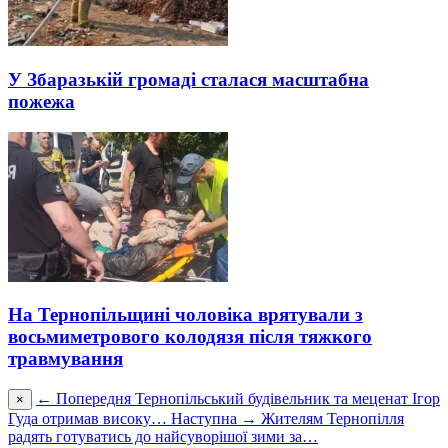
У Збаразькій громаді сталася масштабна
пожежа
На Тернопільщині чоловіка врятували з
восьмиметрового колодязя після тяжкого
травмування
← Попередня
Тернопільський будівельник та меценат Ігор
×
Гуда отримав високу…
Наступна →
Жителям Тернопілля
радять готуватись до найсуворішої зими за…