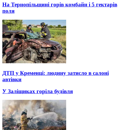
На Тернопільщині горів комбайн і 5 гектарів
поля
ДТП у Кременці: людину затисло в салоні
автівки
У Заліщиках горіла будівля