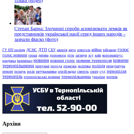
тільки (Відео)
Степан Барна: Злочинні спроби асимілювати лемків як
представників української нації серед інших народів –
зазнали фіаско (фото)
голос
війна
ДТП
ГУ НП поліція
ДСНС
СБУ
аварія
авто
алкоголь
військові
голос новини
зсу
гроші
дитина
допомога
діти
загинув
київ
коронавірус
новини
новини тернополя
новини
новини голос
кримінал
крадіжка
тернопільщини
поліція
патрульні
погода
пожежа
політика
прокуратура
тернопілля
суд
ремонт
розшук
росія
рятувальники
сергій надал
смерть
спорт
тернопіль
тернопільщина
україна
тернопільські новини
чортків
Архіви