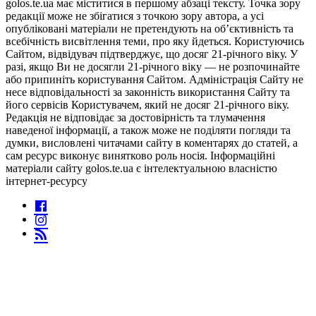
golos.te.ua має міститися в першому абзаці тексту. Точка зору
редакції може не збігатися з точкою зору автора, а усі
опубліковані матеріали не претендують на об’єктивність та
всебічність висвітлення теми, про яку йдеться. Користуючись
Сайтом, відвідувач підтверджує, що досяг 21-річного віку. У
разі, якщо Ви не досягли 21-річного віку — не розпочинайте
або припиніть користування Сайтом. Адміністрація Сайту не
несе відповідальності за законність використання Сайту та
його сервісів Користувачем, який не досяг 21-річного віку.
Редакція не відповідає за достовірність та тлумачення
наведеної інформації, а також може не поділяти погляди та
думки, висловлені читачами сайту в коментарях до статей, а
сам ресурс виконує винятково роль носія. Інформаційні
матеріали сайту golos.te.ua є інтелектуальною власністю
інтернет-ресурсу