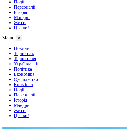
Події
Персоналії
Історія
Мандри
Життя
Цікаво!
Меню
×
Новини
Тернопіль
Тернопілля
Україна/Світ
Політика
Економіка
Суспільство
Кримінал
Події
Персоналії
Історія
Мандри
Життя
Цікаво!