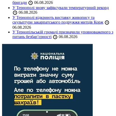
бригади
06.08.2026
У Тернополі знову зафіксували температурний рекорд
06.08.2026
У Тернополі відкриють виставку живопису та
скульптури закарпатського подружжя митців Корж
06.08.2026
У Тернопільській громаді призначили уповноваженого з
питань безбар’єрності
06.08.2026