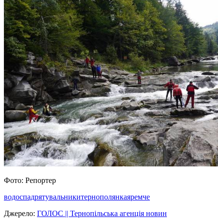
Фото: Репортер
водоспад
рятувальники
тернополянка
яремче
Джерело:
ГОЛОС || Тернопільська агенція новин