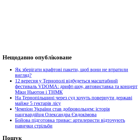
Нещодавно опубліковане
Як зберігати крафтові пакети, щоб вони не втратили
вигляд?
12 вересня у Тернополі відбудеться масштабний
фестиваль VDOMA: дрифт-шоу, автовиставка та концерт
Міки Ньютон і ТНМК
На Тернопільщині через суд хочуть повернути державі
майже 5 гектарів лісу
Чемпіон України став добровольцем: історія
нацгвардійця Олександра Євдокімова
Бойова підготовка триває: артилеристи відточують
навички стрільби
Пошук