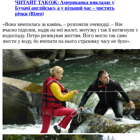
ЧИТАЙТ ТАКОЖ: Американка викладає у
Бучачі англійську, а у вільний час – чистить
річки (Відео)
«Вона зачепилась за камінь, – розповіли очевидці. – Він
вчасно підплив, надів на неї жилет, мотузку і так її витягнули з
водоспаду. Петро ризикував життям. Його могло так само
знести у воду, бо вчепити на нього страховку часу не було».