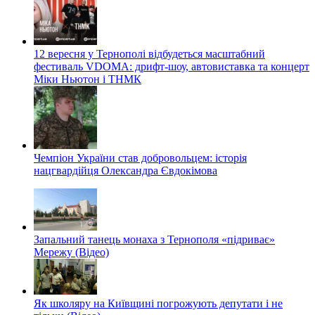
12 вересня у Тернополі відбудеться масштабний
фестиваль VDOMA: дрифт-шоу, автовиставка та концерт
Міки Ньютон і ТНМК
Чемпіон України став добровольцем: історія
нацгвардійця Олександра Євдокімова
Запальний танець монаха з Тернополя «підриває»
Мережу (Відео)
Як школяру на Київщині погрожують депутати і не