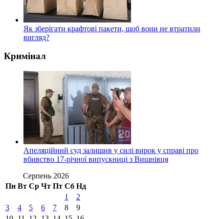
Як зберігати крафтові пакети, щоб вони не втратили
вигляд?
Кримінал
Апеляційний суд залишив у силі вирок у справі про
вбивство 17-річної випускниці з Вишнівця
Серпень 2026
Пн
Вт
Ср
Чт
Пт
Сб
Нд
1
2
3
4
5
6
7
8
9
10
11
12
13
14
15
16