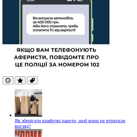
Останні
Популярні
Теги
Як зберігати крафтові пакети, щоб вони не втратили
вигляд?