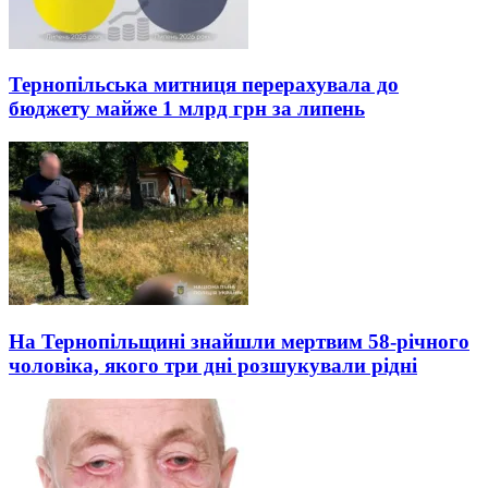
Тернопільська митниця перерахувала до
бюджету майже 1 млрд грн за липень
На Тернопільщині знайшли мертвим 58-річного
чоловіка, якого три дні розшукували рідні