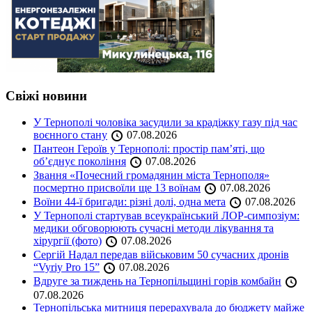
Свіжі новини
У Тернополі чоловіка засудили за крадіжку газу під час
воєнного стану
07.08.2026
Пантеон Героїв у Тернополі: простір пам’яті, що
об’єднує покоління
07.08.2026
Звання «Почесний громадянин міста Тернополя»
посмертно присвоїли ще 13 воїнам
07.08.2026
Воїни 44-ї бригади: різні долі, одна мета
07.08.2026
У Тернополі стартував всеукраїнський ЛОР-симпозіум:
медики обговорюють сучасні методи лікування та
хірургії (фото)
07.08.2026
Сергій Надал передав військовим 50 сучасних дронів
“Vyriy Pro 15”
07.08.2026
Вдруге за тиждень на Тернопільщині горів комбайн
07.08.2026
Тернопільська митниця перерахувала до бюджету майже