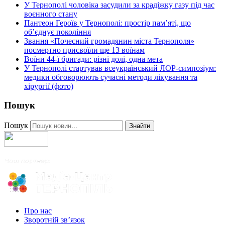
У Тернополі чоловіка засудили за крадіжку газу під час
воєнного стану
Пантеон Героїв у Тернополі: простір пам’яті, що
об’єднує покоління
Звання «Почесний громадянин міста Тернополя»
посмертно присвоїли ще 13 воїнам
Воїни 44-ї бригади: різні долі, одна мета
У Тернополі стартував всеукраїнський ЛОР-симпозіум:
медики обговорюють сучасні методи лікування та
хірургії (фото)
Пошук
Пошук
Знайти
Про нас
Зворотній зв’язок