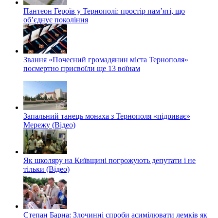
Пантеон Героїв у Тернополі: простір пам’яті, що
об’єднує покоління
Звання «Почесний громадянин міста Тернополя»
посмертно присвоїли ще 13 воїнам
Запальний танець монаха з Тернополя «підриває»
Мережу (Відео)
Як школяру на Київщині погрожують депутати і не
тільки (Відео)
Степан Барна: Злочинні спроби асимілювати лемків як