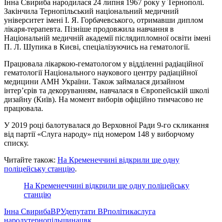
Інна Свириба народилася 24 липня 1967 року у Тернополі.
Закінчила Тернопільський національний медичний
університет імені І. Я. Горбачевського, отримавши диплом
лікаря-терапевта. Пізніше продовжила навчання в
Національній медичній академії післядипломної освіти імені
П. Л. Шупика в Києві, спеціалізуючись на гематології.
Працювала лікаркою-гематологом у відділенні радіаційної
гематології Національного наукового центру радіаційної
медицини АМН України. Також займалася дизайном
інтер’єрів та декоруванням, навчалася в Європейській школі
дизайну (Київ). На момент виборів офіційно тимчасово не
працювала.
У 2019 році балотувалася до Верховної Ради 9-го скликання
від партії «Слуга народу» під номером 148 у виборчому
списку.
Читайте також:
На Кременеччині відкрили ще одну
поліцейську станцію
.
На Кременеччині відкрили ще одну поліцейську
станцію
Інна Свириба
ВРУ
депутати ВР
політика
слуга
народу
тернопільщина
цвк