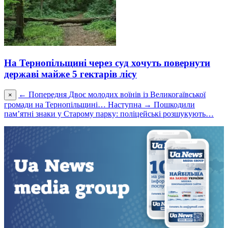
На Тернопільщині через суд хочуть повернути
державі майже 5 гектарів лісу
← Попередня
Двоє молодих воїнів із Великогаївської
×
громади на Тернопільщині…
Наступна →
Пошкодили
пам’ятні знаки у Старому парку: поліцейські розшукують…