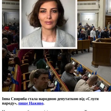
Інна Свириба стала народною депутаткою від «Слуги
народу»,
пише Наживо
.