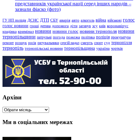
представників української нації серед інших народів –
зазнали фіаско (фото)
голос
війна
ДТП
ГУ НП поліція
ДСНС
СБУ
аварія
авто
алкоголь
військові
голос новини
зсу
гроші
дитина
допомога
діти
загинув
київ
коронавірус
новини
новини тернополя
новини
новини голос
кримінал
крадіжка
тернопільщини
поліція
патрульні
погода
пожежа
політика
прокуратура
тернопілля
суд
ремонт
розшук
росія
рятувальники
сергій надал
смерть
спорт
тернопіль
тернопільщина
україна
тернопільські новини
чортків
Архіви
Архіви
Ми в соціальних мережах