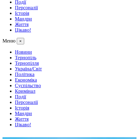
Події
Персоналії
Історія
Мандри
Життя
Цікаво!
Меню
×
Новини
Тернопіль
Тернопілля
Україна/Світ
Політика
Економіка
Суспільство
Кримінал
Події
Персоналії
Історія
Мандри
Життя
Цікаво!