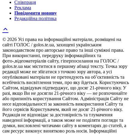
Співпраця
Реклама
Повідомити новину
Редакційна політика
© 2026 Усі права на інформаційні матеріали, розміщені на
сайті ГОЛОС / golos.te.ua, захищені українським
законодавством про авторське право та інші суміжні права.
При використанні, передруку інформаційних та
фото-,відеоматеріалів сайту, гіперпосилання на ГОЛОС /
golos.te.ua має міститися в першому абзаці тексту. Точка зору
редакції може не збігатися з точкою зору автора, а усі
опубліковані матеріали не претендують на об’єктивність та
всебічність висвітлення теми, про яку йдеться. Користуючись
Сайтом, відвідувач підтверджує, що досяг 21-річного віку. У
разі, якщо Ви не досягли 21-річного віку — не розпочинайте
або припиніть користування Сайтом. Адміністрація Сайту не
несе відповідальності за законність використання Сайту та
його сервісів Користувачем, який не досяг 21-річного віку.
Редакція не відповідає за достовірність та тлумачення
наведеної інформації, а також може не поділяти погляди та
думки, висловлені читачами сайту в коментарях до статей, а
сам ресурс виконує винятково роль носія. Інформаційні