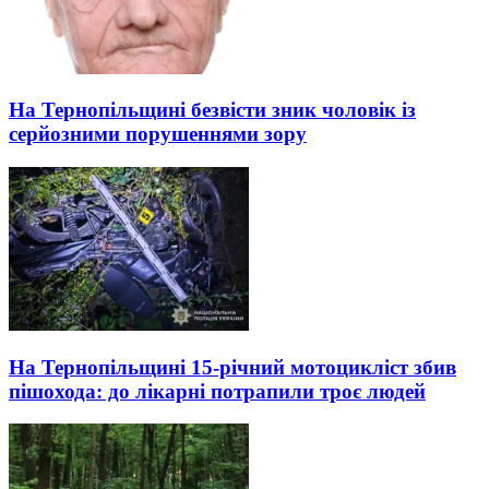
На Тернопільщині безвісти зник чоловік із
серйозними порушеннями зору
На Тернопільщині 15-річний мотоцикліст збив
пішохода: до лікарні потрапили троє людей