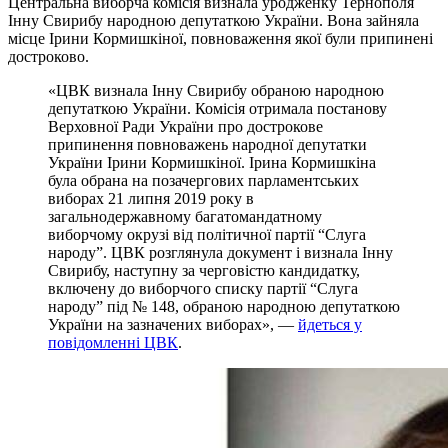
Центральна виборча комісія визнала уродженку Тернополя
Інну Свирибу народною депутаткою України. Вона зайняла
місце Ірини Кормишкіної, повноваження якої були припинені
достроково.
«ЦВК визнала Інну Свирибу обраною народною
депутаткою України. Комісія отримала постанову
Верховної Ради України про дострокове
припинення повноважень народної депутатки
України Ірини Кормишкіної. Ірина Кормишкіна
була обрана на позачергових парламентських
виборах 21 липня 2019 року в
загальнодержавному багатомандатному
виборчому окрузі від політичної партії “Слуга
народу”. ЦВК розглянула документ і визнала Інну
Свирибу, наступну за черговістю кандидатку,
включену до виборчого списку партії “Слуга
народу” під № 148, обраною народною депутаткою
України на зазначених виборах», —
йдеться у
повідомленні ЦВК
.