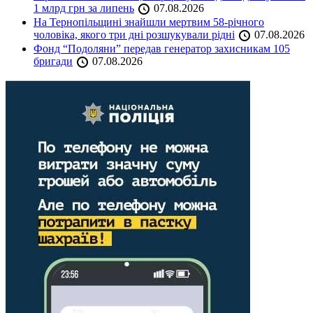
1 млрд грн за липень
07.08.2026
На Тернопільщині знайшли мертвим 58-річного
чоловіка, якого три дні розшукували рідні
07.08.2026
Фонд “Подоляни” передав генератор захисникам 105
бригади
07.08.2026