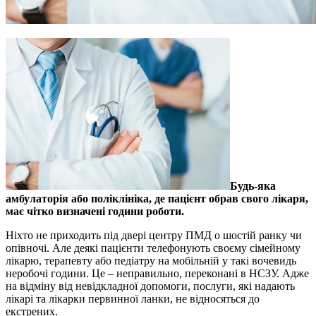
Будь-яка
амбулаторія або поліклініка, де пацієнт обрав свого лікаря,
має чітко визначені години роботи.
Ніхто не приходить під двері центру ПМД о шостій ранку чи
опівночі. Але деякі пацієнти телефонують своєму сімейному
лікарю, терапевту або педіатру на мобільній у такі вочевидь
неробочі години. Це – неправильно, переконані в НСЗУ. Адже
на відміну від невідкладної допомоги, послуги, які надають
лікарі та лікарки первинної ланки, не відносяться до
екстрених.