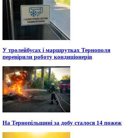
У тролейбусах і маршрутках Тернополя
перевірили роботу кондиціонерів
На Тернопільщині за добу сталося 14 пожеж