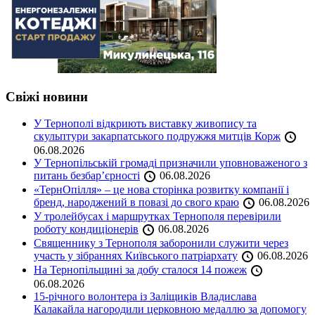
Свіжі новини
У Тернополі відкриють виставку живопису та
скульптури закарпатського подружжя митців Корж
06.08.2026
У Тернопільській громаді призначили уповноваженого з
питань безбар’єрності
06.08.2026
«ТернОпілля» – це нова сторінка розвитку компанії і
бренд, народжений в повазі до свого краю
06.08.2026
У тролейбусах і маршрутках Тернополя перевірили
роботу кондиціонерів
06.08.2026
Священнику з Тернополя заборонили служити через
участь у зібраннях Київського патріархату
06.08.2026
На Тернопільщині за добу сталося 14 пожеж
06.08.2026
15-річного волонтера із Заліщиків Владислава
Калакайла нагородили церковною медаллю за допомогу