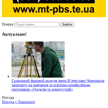
Пошук
Знайти
Актуально!
Галицький фаховий коледж імені В’ячеслава Чорновола
запрошує на навчання за освітньо-професійною
програмою «Геодезія та землеустрій»
Погода
Погода у
Тернополі