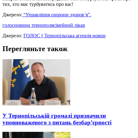
тих, хто має турбуватись про вас!
Джерело:
“Управління охорони здоров’я”.
голос
новини тернополя
сімейний лікар
Джерело:
ГОЛОС || Тернопільська агенція новин
Перегляньте також
У Тернопільській громаді призначили
уповноваженого з питань безбар’єрності