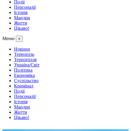
Події
Персоналії
Історія
Мандри
Життя
Цікаво!
Меню
×
Новини
Тернопіль
Тернопілля
Україна/Світ
Політика
Економіка
Суспільство
Кримінал
Події
Персоналії
Історія
Мандри
Життя
Цікаво!