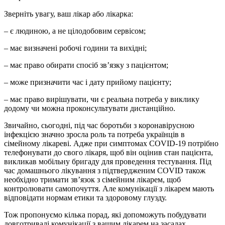
Зверніть увагу, ваш лікар або лікарка:
– є людиною, а не цілодобовим сервісом;
– має визначені робочі години та вихідні;
– має право обирати спосіб зв’язку з пацієнтом;
– може призначити час і дату прийому пацієнту;
– має право вирішувати, чи є реальна потреба у виклику
додому чи можна проконсультувати дистанційно.
Звичайно, сьогодні, під час боротьби з коронавірусною
інфекцією значно зросла роль та потреба українців в
сімейному лікареві. Адже при симптомах COVID-19 потрібно
телефонувати до свого лікаря, щоб він оцінив стан пацієнта,
викликав мобільну бригаду для проведення тестування. Під
час домашнього лікування з підтвердженим COVID також
необхідно тримати зв’язок з сімейним лікарем, щоб
контролювати самопочуття. Але комунікації з лікарем мають
відповідати нормам етики та здоровому глузду.
Тож пропонуємо кілька порад, які допоможуть побудувати
довготривалі комунікації з вашим лікарем на засадах