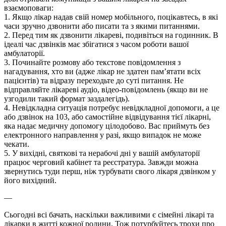
взаємоповаги:
1. Якщо лікар надав свій номер мобільного, поцікавтесь, в які
часи зручно дзвонити або писати та з якими питаннями.
2. Перед тим як дзвонити лікареві, подивіться на годинник. В
ідеалі час дзвінків має збігатися з часом роботи вашої
амбулаторії.
3. Починайте розмову або текстове повідомлення з
нагадування, хто ви (адже лікар не здатен пам’ятати всіх
пацієнтів) та відразу переходьте до суті питання. Не
відправляйте лікареві аудіо, відео-повідомлень (якщо ви не
узгодили такий формат заздалегідь).
4. Невідкладна ситуація потребує невідкладної допомоги, а це
або дзвінок на 103, або самостійне відвідування тієї лікарні,
яка надає медичну допомогу цілодобово. Вас приймуть без
електронного направлення у разі, якщо випадок не може
чекати.
5. У вихідні, святкові та нерабочі дні у вашій амбулаторії
працює черговий кабінет та реєстратура. Завжди можна
звернутись туди перш, ніж турбувати свого лікаря дзвінком у
його вихідний.
—
Сьогодні всі бачать, наскільки важливими є сімейні лікарі та
лікарки в житті кожної родини. Тож потурбуйтесь трохи про