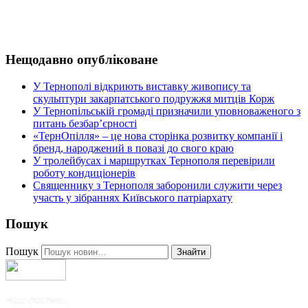
Нещодавно опубліковане
У Тернополі відкриють виставку живопису та
скульптури закарпатського подружжя митців Корж
У Тернопільській громаді призначили уповноваженого з
питань безбар’єрності
«ТернОпілля» – це нова сторінка розвитку компанії і
бренд, народжений в повазі до свого краю
У тролейбусах і маршрутках Тернополя перевірили
роботу кондиціонерів
Священнику з Тернополя заборонили служити через
участь у зібраннях Київського патріархату
Пошук
Пошук
Знайти