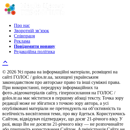
Про нас
Зворотній зв’язок
Співпраця
Реклама
Повідомити новину
Редакційна політика
© 2026 Усі права на інформаційні матеріали, розміщені на
сайті ГОЛОС / golos.te.ua, захищені українським
законодавством про авторське право та інші суміжні права.
При використанні, передруку інформаційних та
фото-,відеоматеріалів сайту, гіперпосилання на ГОЛОС /
golos.te.ua має міститися в першому абзаці тексту. Точка зору
редакції може не збігатися з точкою зору автора, а усі
опубліковані матеріали не претендують на об’єктивність та
всебічність висвітлення теми, про яку йдеться. Користуючись
Сайтом, відвідувач підтверджує, що досяг 21-річного віку. У
разі, якщо Ви не досягли 21-річного віку — не розпочинайте
або припиніть користування Сайтом. Адміністрація Сайту не