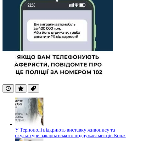
Останні
Популярні
Теги
У Тернополі відкриють виставку живопису та
скульптури закарпатського подружжя митців Корж