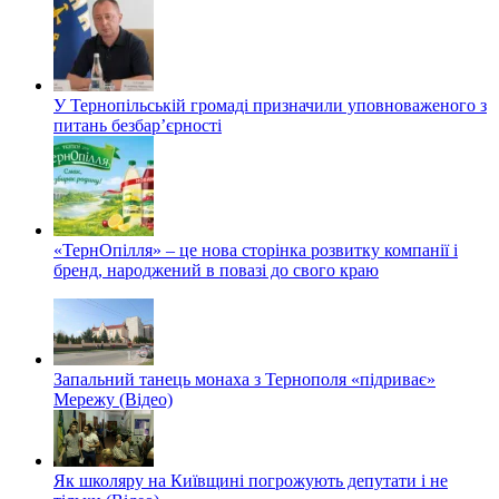
У Тернопільській громаді призначили уповноваженого з
питань безбар’єрності
«ТернОпілля» – це нова сторінка розвитку компанії і
бренд, народжений в повазі до свого краю
Запальний танець монаха з Тернополя «підриває»
Мережу (Відео)
Як школяру на Київщині погрожують депутати і не