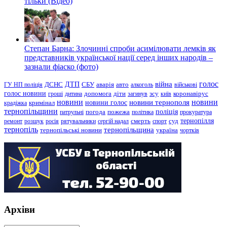
тільки (Відео)
Степан Барна: Злочинні спроби асимілювати лемків як
представників української нації серед інших народів –
зазнали фіаско (фото)
голос
війна
ДТП
ГУ НП поліція
ДСНС
СБУ
аварія
авто
алкоголь
військові
голос новини
зсу
гроші
дитина
допомога
діти
загинув
київ
коронавірус
новини
новини тернополя
новини
новини голос
кримінал
крадіжка
тернопільщини
поліція
патрульні
погода
пожежа
політика
прокуратура
тернопілля
суд
ремонт
розшук
росія
рятувальники
сергій надал
смерть
спорт
тернопіль
тернопільщина
україна
тернопільські новини
чортків
Архіви