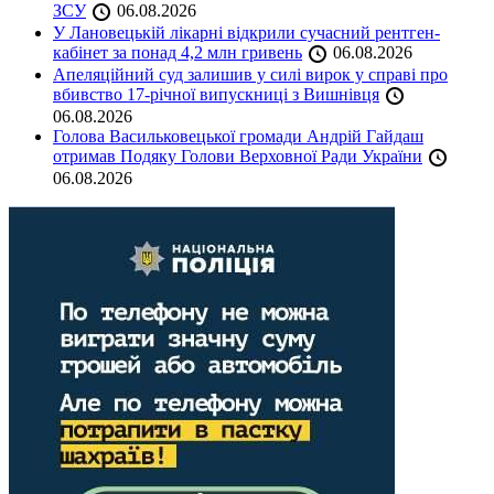
ЗСУ
06.08.2026
У Лановецькій лікарні відкрили сучасний рентген-
кабінет за понад 4,2 млн гривень
06.08.2026
Апеляційний суд залишив у силі вирок у справі про
вбивство 17-річної випускниці з Вишнівця
06.08.2026
Голова Васильковецької громади Андрій Гайдаш
отримав Подяку Голови Верховної Ради України
06.08.2026