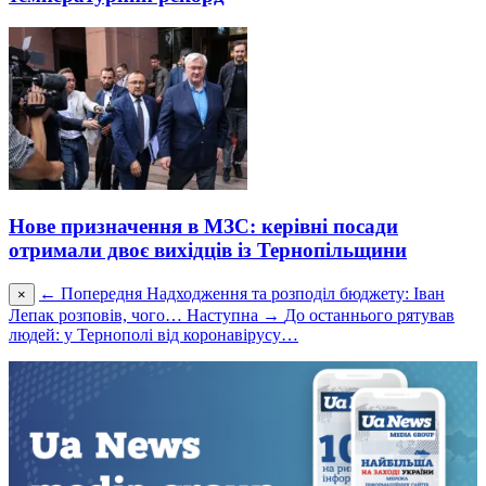
Нове призначення в МЗС: керівні посади
отримали двоє вихідців із Тернопільщини
← Попередня
Надходження та розподіл бюджету: Іван
×
Лепак розповів, чого…
Наступна →
До останнього рятував
людей: у Тернополі від коронавірусу…