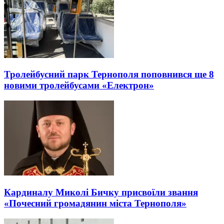
Тролейбусний парк Тернополя поповнився ще 8
новими тролейбусами «Електрон»
Кардиналу Миколі Бичку присвоїли звання
«Почесний громадянин міста Тернополя»