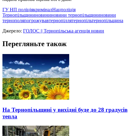
ГУ НП поліція
кримінал
Нацполіція
Тернопільщини
новини
новини тернопільщини
новини
тернополя
погрожував
тернопілля
тернопіль
тернопільщина
Джерело:
ГОЛОС || Тернопільська агенція новин
Перегляньте також
На Тернопільщині у вихідні буде до 28 градусів
тепла