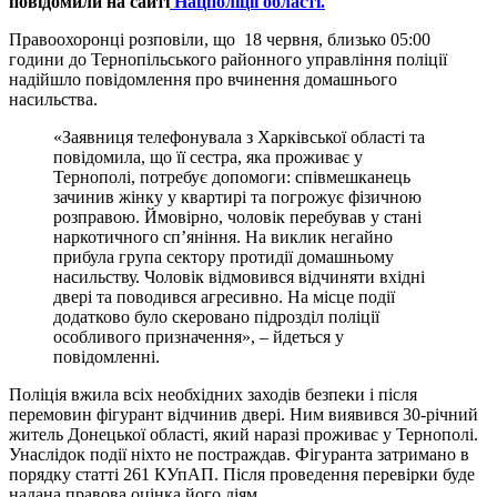
повідомили на сайті
Нацполіції області.
Правоохоронці розповіли, що 18 червня, близько 05:00
години до Тернопільського районного управління поліції
надійшло повідомлення про вчинення домашнього
насильства.
«Заявниця телефонувала з Харківської області та
повідомила, що її сестра, яка проживає у
Тернополі, потребує допомоги: співмешканець
зачинив жінку у квартирі та погрожує фізичною
розправою. Ймовірно, чоловік перебував у стані
наркотичного сп’яніння. На виклик негайно
прибула група сектору протидії домашньому
насильству. Чоловік відмовився відчиняти вхідні
двері та поводився агресивно. На місце події
додатково було скеровано підрозділ поліції
особливого призначення», – йдеться у
повідомленні.
Поліція вжила всіх необхідних заходів безпеки і після
перемовин фігурант відчинив двері. Ним виявився 30-річний
житель Донецької області, який наразі проживає у Тернополі.
Унаслідок події ніхто не постраждав. Фігуранта затримано в
порядку статті 261 КУпАП. Після проведення перевірки буде
надана правова оцінка його діям.