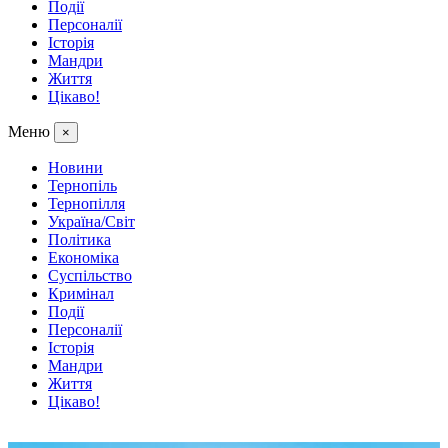
Події
Персоналії
Історія
Мандри
Життя
Цікаво!
Меню
×
Новини
Тернопіль
Тернопілля
Україна/Світ
Політика
Економіка
Суспільство
Кримінал
Події
Персоналії
Історія
Мандри
Життя
Цікаво!