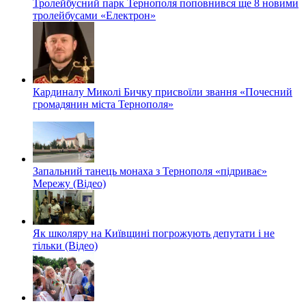
Тролейбусний парк Тернополя поповнився ще 8 новими
тролейбусами «Електрон»
Кардиналу Миколі Бичку присвоїли звання «Почесний
громадянин міста Тернополя»
Запальний танець монаха з Тернополя «підриває»
Мережу (Відео)
Як школяру на Київщині погрожують депутати і не
тільки (Відео)