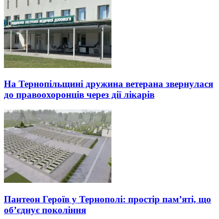
На Тернопільщині дружина ветерана звернулася
до правоохоронців через дії лікарів
Пантеон Героїв у Тернополі: простір пам’яті, що
об’єднує покоління