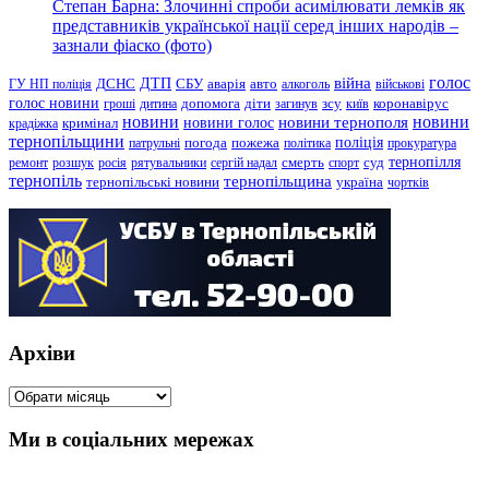
Степан Барна: Злочинні спроби асимілювати лемків як
представників української нації серед інших народів –
зазнали фіаско (фото)
голос
війна
ДТП
ГУ НП поліція
ДСНС
СБУ
аварія
авто
алкоголь
військові
голос новини
зсу
гроші
дитина
допомога
діти
загинув
київ
коронавірус
новини
новини тернополя
новини
новини голос
кримінал
крадіжка
тернопільщини
поліція
патрульні
погода
пожежа
політика
прокуратура
тернопілля
суд
ремонт
розшук
росія
рятувальники
сергій надал
смерть
спорт
тернопіль
тернопільщина
україна
тернопільські новини
чортків
Архіви
Архіви
Ми в соціальних мережах