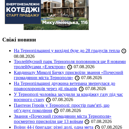
Свіжі новини
На Тернопільщині у вихідні буде до 28 градусів тепла
08.08.2026
Тролейбусний парк Тернополя поповнився ще 8 новими
тролейбусами «Електрон»
07.08.2026
Кардиналу Миколі Бичку присвоїли звання «Почесний
громадянин міста Тернополя»
07.08.2026
На Тернопільщині дружина ветерана звернулася до
правоохоронців через дії лікарів
07.08.2026
У Тернополі чоловіка засудили за крадіжку газу під час
воєнного стану
07.08.2026
Пантеон Героїв у Тернополі: простір пам’яті, що
об’єднує покоління
07.08.2026
Звання «Почесний громадянин міста Тернополя»
посмертно присвоїли ще 13 воїнам
07.08.2026
Воїни 44-ї бригади: різні долі, одна мета
07.08.2026