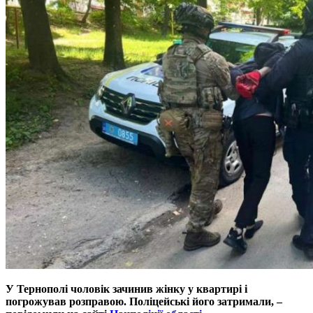
У Тернополі чоловік зачинив жінку у квартирі і
погрожував розправою. Поліцейські його затримали, –