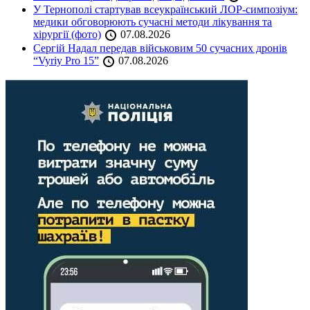
У Тернополі стартував всеукраїнський ЛОР-симпозіум:
медики обговорюють сучасні методи лікування та
хірургії (фото)
07.08.2026
Сергій Надал передав військовим 50 сучасних дронів
“Vyriy Pro 15”
07.08.2026