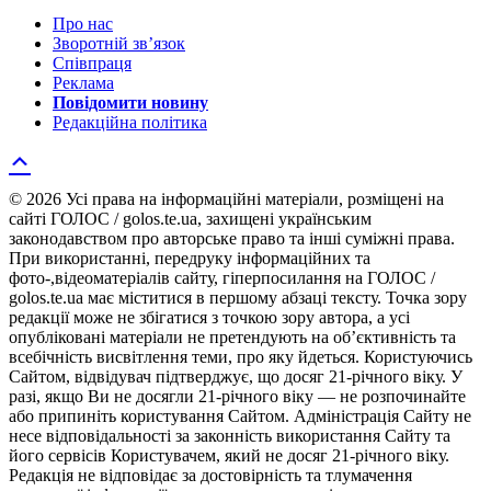
Про нас
Зворотній зв’язок
Співпраця
Реклама
Повідомити новину
Редакційна політика
© 2026 Усі права на інформаційні матеріали, розміщені на
сайті ГОЛОС / golos.te.ua, захищені українським
законодавством про авторське право та інші суміжні права.
При використанні, передруку інформаційних та
фото-,відеоматеріалів сайту, гіперпосилання на ГОЛОС /
golos.te.ua має міститися в першому абзаці тексту. Точка зору
редакції може не збігатися з точкою зору автора, а усі
опубліковані матеріали не претендують на об’єктивність та
всебічність висвітлення теми, про яку йдеться. Користуючись
Сайтом, відвідувач підтверджує, що досяг 21-річного віку. У
разі, якщо Ви не досягли 21-річного віку — не розпочинайте
або припиніть користування Сайтом. Адміністрація Сайту не
несе відповідальності за законність використання Сайту та
його сервісів Користувачем, який не досяг 21-річного віку.
Редакція не відповідає за достовірність та тлумачення