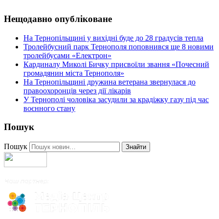
Нещодавно опубліковане
На Тернопільщині у вихідні буде до 28 градусів тепла
Тролейбусний парк Тернополя поповнився ще 8 новими
тролейбусами «Електрон»
Кардиналу Миколі Бичку присвоїли звання «Почесний
громадянин міста Тернополя»
На Тернопільщині дружина ветерана звернулася до
правоохоронців через дії лікарів
У Тернополі чоловіка засудили за крадіжку газу під час
воєнного стану
Пошук
Пошук
Знайти