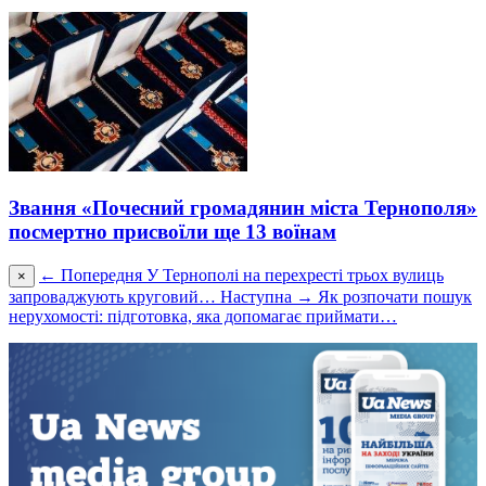
Звання «Почесний громадянин міста Тернополя»
посмертно присвоїли ще 13 воїнам
← Попередня
У Тернополі на перехресті трьох вулиць
×
запроваджують круговий…
Наступна →
Як розпочати пошук
нерухомості: підготовка, яка допомагає приймати…