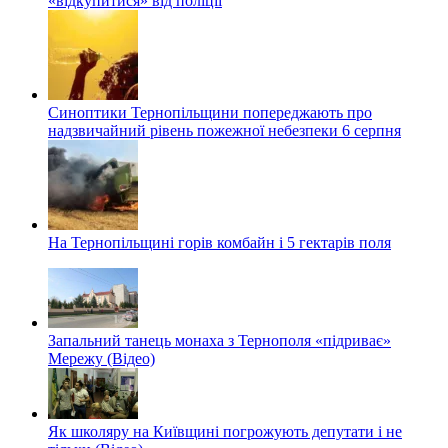
«відкупитися» від поліції
Синоптики Тернопільщини попереджають про
надзвичайний рівень пожежної небезпеки 6 серпня
На Тернопільщині горів комбайн і 5 гектарів поля
Запальний танець монаха з Тернополя «підриває»
Мережу (Відео)
Як школяру на Київщині погрожують депутати і не