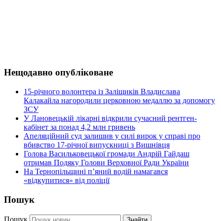
Нещодавно опубліковане
15-річного волонтера із Заліщиків Владислава
Калакайла нагородили церковною медаллю за допомогу
ЗСУ
У Лановецькій лікарні відкрили сучасний рентген-
кабінет за понад 4,2 млн гривень
Апеляційний суд залишив у силі вирок у справі про
вбивство 17-річної випускниці з Вишнівця
Голова Васильковецької громади Андрій Гайдаш
отримав Подяку Голови Верховної Ради України
На Тернопільщині п’яний водій намагався
«відкупитися» від поліції
Пошук
Пошук
Знайти