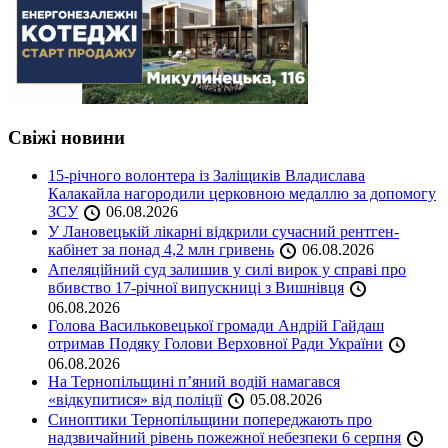
Свіжі новини
15-річного волонтера із Заліщиків Владислава
Калакайла нагородили церковною медаллю за допомогу
ЗСУ
06.08.2026
У Лановецькій лікарні відкрили сучасний рентген-
кабінет за понад 4,2 млн гривень
06.08.2026
Апеляційний суд залишив у силі вирок у справі про
вбивство 17-річної випускниці з Вишнівця
06.08.2026
Голова Васильковецької громади Андрій Гайдаш
отримав Подяку Голови Верховної Ради України
06.08.2026
На Тернопільщині п’яний водій намагався
«відкупитися» від поліції
05.08.2026
Синоптики Тернопільщини попереджають про
надзвичайний рівень пожежної небезпеки 6 серпня