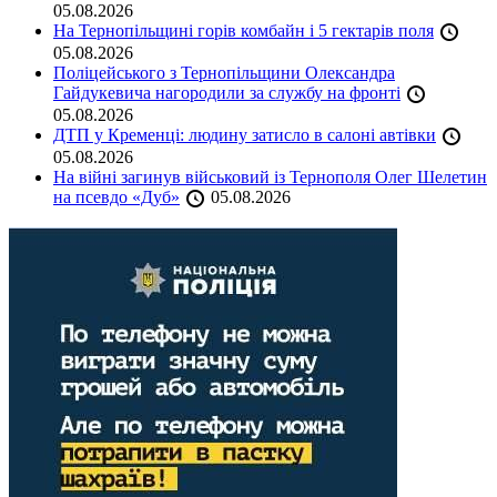
05.08.2026
На Тернопільщині горів комбайн і 5 гектарів поля
05.08.2026
Поліцейського з Тернопільщини Олександра
Гайдукевича нагородили за службу на фронті
05.08.2026
ДТП у Кременці: людину затисло в салоні автівки
05.08.2026
На війні загинув військовий із Тернополя Олег Шелетин
на псевдо «Дуб»
05.08.2026