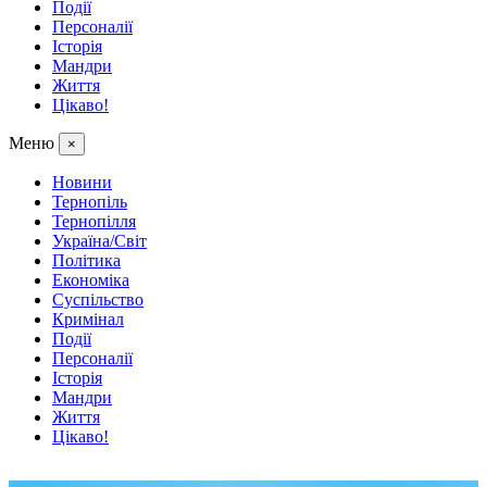
Події
Персоналії
Історія
Мандри
Життя
Цікаво!
Меню
×
Новини
Тернопіль
Тернопілля
Україна/Світ
Політика
Економіка
Суспільство
Кримінал
Події
Персоналії
Історія
Мандри
Життя
Цікаво!