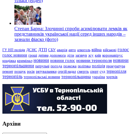
тільки (Відео)
Степан Барна: Злочинні спроби асимілювати лемків як
представників української нації серед інших народів –
зазнали фіаско (фото)
голос
війна
ДТП
ГУ НП поліція
ДСНС
СБУ
аварія
авто
алкоголь
військові
голос новини
зсу
гроші
дитина
допомога
діти
загинув
київ
коронавірус
новини
новини тернополя
новини
новини голос
кримінал
крадіжка
тернопільщини
поліція
патрульні
погода
пожежа
політика
прокуратура
тернопілля
суд
ремонт
розшук
росія
рятувальники
сергій надал
смерть
спорт
тернопіль
тернопільщина
україна
тернопільські новини
чортків
Архіви