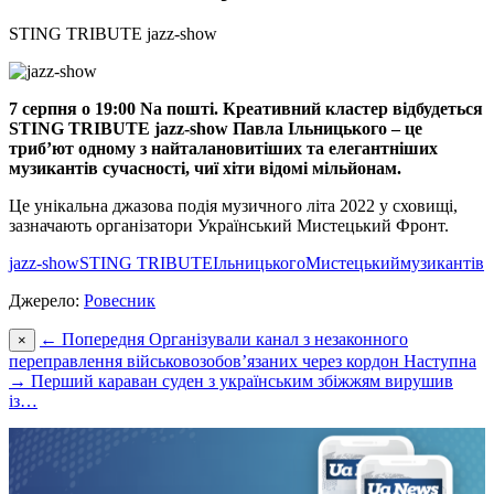
STING TRIBUTE jazz-show
7 серпня о 19:00 Na пошті. Креативний кластер відбудеться
STING TRIBUTE jazz-show Павла Ільницького – це
триб’ют одному з найталановитіших та елегантніших
музикантів сучасності, чиї хіти відомі мільйонам.
Це унікальна джазова подія музичного літа 2022 у сховищі,
зазначають організатори Український Мистецький Фронт.
jazz-show
STING TRIBUTE
Ільницького
Мистецький
музикантів
Джерело:
Ровесник
← Попередня
Організували канал з незаконного
×
переправлення військовозобов’язаних через кордон
Наступна
→
Перший караван суден з українським збіжжям вирушив
із…