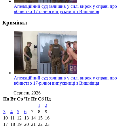
Апеляційний суд залишив у силі вирок у справі про
вбивство 17-річної випускниці з Вишнівця
Кримінал
Апеляційний суд залишив у силі вирок у справі про
вбивство 17-річної випускниці з Вишнівця
Серпень 2026
Пн
Вт
Ср
Чт
Пт
Сб
Нд
1
2
3
4
5
6
7
8
9
10
11
12
13
14
15
16
17
18
19
20
21
22
23