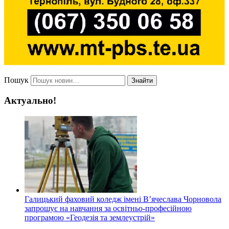
Пошук
Знайти
Актуально!
Галицький фаховий коледж імені В’ячеслава Чорновола
запрошує на навчання за освітньо-професійною
програмою «Геодезія та землеустрій»