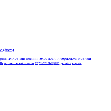
о (фото)
новини
новини тернополя
новини
новини голос
кримінал
ль
тернопільщина
україна
тернопільські новини
чортків