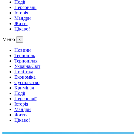
Події
Персоналії
Історія
Мандри
Життя
Цікаво!
Меню
×
Новини
Тернопіль
Тернопілля
Україна/Світ
Політика
Економіка
Суспільство
Кримінал
Події
Персоналії
Історія
Мандри
Життя
Цікаво!