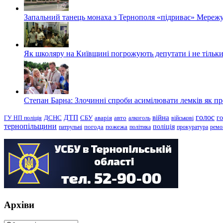
Запальний танець монаха з Тернополя «підриває» Мережу
Як школяру на Київщині погрожують депутати і не тільки
Степан Барна: Злочинні спроби асимілювати лемків як пред
голос
війна
г
ДТП
ГУ НП поліція
ДСНС
СБУ
аварія
авто
алкоголь
військові
тернопільщини
поліція
патрульні
погода
пожежа
політика
прокуратура
ремо
Архіви