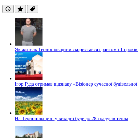
Останні
Популярні
Теги
Як житель Тернопільщини скористався грантом і 15 років
Ігор Гуда отримав відзнаку «Візіонер сучасної будівельної
На Тернопільщині у вихідні буде до 28 градусів тепла