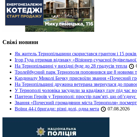
Свіжі новини
Як житель Тернопільщини скористався грантом і 15 років
Ігор Гуда отримав відзнаку «Візіонер сучасної будівельної
На Тернопільщині у вихідні буде до 28 градусів тепла
0
Тролейбусний парк Тернополя поповнився ще 8 новими 
Кардиналу Миколі Бичку присвоїли звання «Почесний гр
На Тернопільщині дружина ветерана звернулася до правоох
У Тернополі чоловіка засудили за крадіжку газу під час в
Пантеон Героїв у Тернополі: простір пам’яті, що об’єднує
Звання «Почесний громадянин міста Тернополя» посмерт
Воїни 44-ї бригади: різні долі, одна мета
07.08.2026