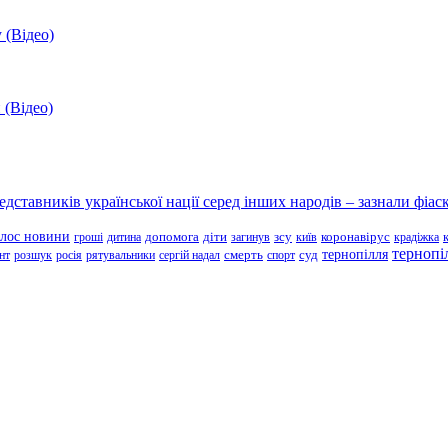
 (Відео)
 (Відео)
ставників української нації серед інших народів – зазнали фіаск
олос новини
зсу
гроші
дитина
допомога
діти
загинув
київ
коронавірус
крадіжка
тернопі
тернопілля
суд
нт
розшук
росія
рятувальники
сергій надал
смерть
спорт