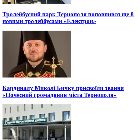
Тролейбусний парк Тернополя поповнився ще 8
новими тролейбусами «Електрон»
Кардиналу Миколі Бичку присвоїли звання
«Почесний громадянин міста Тернополя»