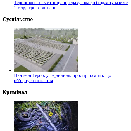
Тернопільська митниця перерахувала до бюджету майже
1 млрд грн за липень
Суспільство
Пантеон Героїв у Тернополі: простір пам’яті, що
об’єднує покоління
Кримінал