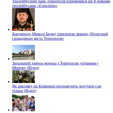
Тролейбусний парк Тернополя поповнився ще 8 новими
тролейбусами «Електрон»
Кардиналу Миколі Бичку присвоїли звання «Почесний
громадянин міста Тернополя»
Запальний танець монаха з Тернополя «підриває»
Мережу (Відео)
Як школяру на Київщині погрожують депутати і не
тільки (Відео)