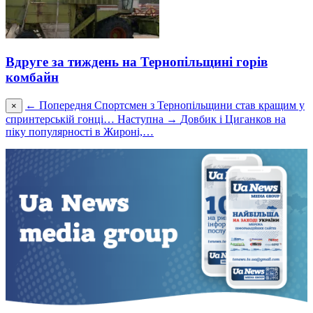
Вдруге за тиждень на Тернопільщині горів
комбайн
← Попередня
Спортсмен з Тернопільщини став кращим у
×
спринтерській гонці…
Наступна →
Довбик і Циганков на
піку популярності в Жироні,…