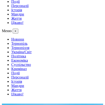
Події
Персоналії
Історія
Мандри
Життя
Цікаво!
Меню
×
Новини
Тернопіль
Тернопілля
Україна/Світ
Політика
Економіка
Суспільство
Кримінал
Події
Персоналії
Історія
Мандри
Життя
Цікаво!