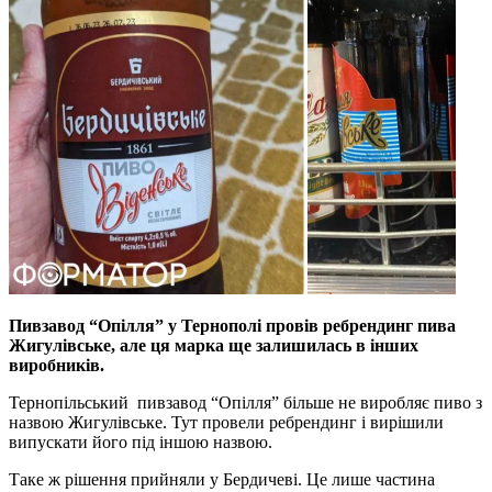
Пивзавод “Опілля” у Тернополі провів ребрендинг пива
Жигулівське, але ця марка ще залишилась в інших
виробників.
Тернопільський пивзавод “Опілля” більше не виробляє пиво з
назвою Жигулівське. Тут провели ребрендинг і вирішили
випускати його під іншою назвою.
Таке ж рішення прийняли у Бердичеві. Це лише частина