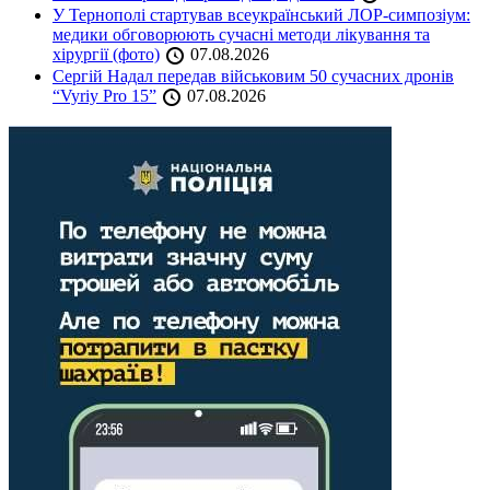
У Тернополі стартував всеукраїнський ЛОР-симпозіум:
медики обговорюють сучасні методи лікування та
хірургії (фото)
07.08.2026
Сергій Надал передав військовим 50 сучасних дронів
“Vyriy Pro 15”
07.08.2026