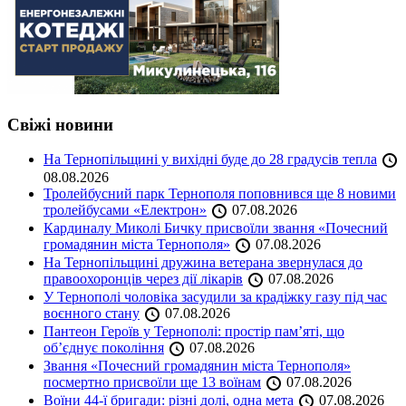
Свіжі новини
На Тернопільщині у вихідні буде до 28 градусів тепла
08.08.2026
Тролейбусний парк Тернополя поповнився ще 8 новими
тролейбусами «Електрон»
07.08.2026
Кардиналу Миколі Бичку присвоїли звання «Почесний
громадянин міста Тернополя»
07.08.2026
На Тернопільщині дружина ветерана звернулася до
правоохоронців через дії лікарів
07.08.2026
У Тернополі чоловіка засудили за крадіжку газу під час
воєнного стану
07.08.2026
Пантеон Героїв у Тернополі: простір пам’яті, що
об’єднує покоління
07.08.2026
Звання «Почесний громадянин міста Тернополя»
посмертно присвоїли ще 13 воїнам
07.08.2026
Воїни 44-ї бригади: різні долі, одна мета
07.08.2026