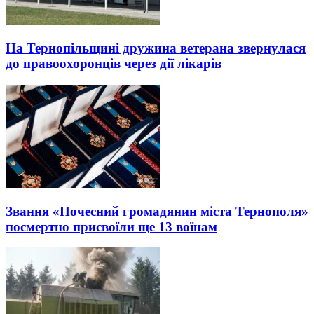
На Тернопільщині дружина ветерана звернулася
до правоохоронців через дії лікарів
Звання «Почесний громадянин міста Тернополя»
посмертно присвоїли ще 13 воїнам