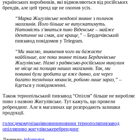
українських виробників, які відмовляються від російських
брендів, але цей тренд ще не охопив усіх.
“Марка Жигулівське невдовзі зникне з поличок
магазинів. Його більше не випускатимуть.
Натомість з’явиться пиво Віденське – майже
ідентичне на смак, але краще,”
– Бердичівський
пивзавод повідомив у Telegram.
“Ми знаємо, зникнення чого ви бажаєте
найбільше, але поки зникне тільки Бердичівське
Жигулівське. Назві з радянсько-російським минулим
не місце на полицях наших магазинів. Так, ми
повинні були зробити це вже давно, але через
багато технічних нюансів, робимо лише зараз,”
–
йдеться у повідомленні.
Також тернопільський пивзавод “Опілля” більше не виробляє
пиво з назвою Жигулівське. Тут кажуть, що провели
ребрендинг. Але в магазинах ще розпродають залишки
продукції.
голос
декомунізація
новини
новини тернополя
пивзавод
опілля
пиво жигулівське
ребрендинг
Джерело:
informator