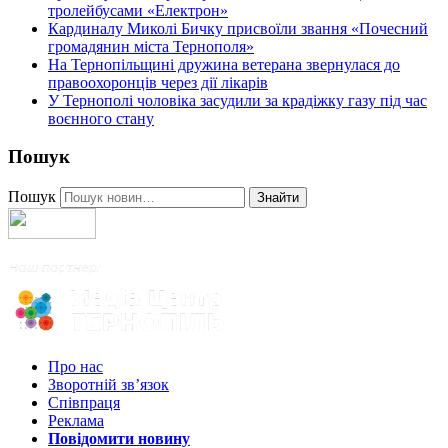
тролейбусами «Електрон»
Кардиналу Миколі Бичку присвоїли звання «Почесний
громадянин міста Тернополя»
На Тернопільщині дружина ветерана звернулася до
правоохоронців через дії лікарів
У Тернополі чоловіка засудили за крадіжку газу під час
воєнного стану
Пошук
Пошук
Знайти
Про нас
Зворотній зв’язок
Співпраця
Реклама
Повідомити новину