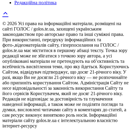
Редакційна політика
© 2026 Усі права на інформаційні матеріали, розміщені на
сайті ГОЛОС / golos.te.ua, захищені українським
законодавством про авторське право та інші суміжні права.
При використанні, передруку інформаційних та
фото-,відеоматеріалів сайту, гіперпосилання на ГОЛОС /
golos.te.ua має міститися в першому абзаці тексту. Точка зору
редакції може не збігатися з точкою зору автора, а усі
опубліковані матеріали не претендують на об’єктивність та
всебічність висвітлення теми, про яку йдеться. Користуючись
Сайтом, відвідувач підтверджує, що досяг 21-річного віку. У
разі, якщо Ви не досягли 21-річного віку — не розпочинайте
або припиніть користування Сайтом. Адміністрація Сайту не
несе відповідальності за законність використання Сайту та
його сервісів Користувачем, який не досяг 21-річного віку.
Редакція не відповідає за достовірність та тлумачення
наведеної інформації, а також може не поділяти погляди та
думки, висловлені читачами сайту в коментарях до статей, а
сам ресурс виконує винятково роль носія. Інформаційні
матеріали сайту golos.te.ua є інтелектуальною власністю
інтернет-ресурсу