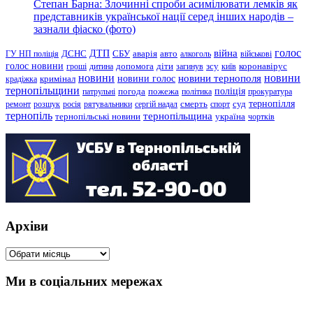
Степан Барна: Злочинні спроби асимілювати лемків як
представників української нації серед інших народів –
зазнали фіаско (фото)
голос
війна
ДТП
ГУ НП поліція
ДСНС
СБУ
аварія
авто
алкоголь
військові
голос новини
зсу
гроші
дитина
допомога
діти
загинув
київ
коронавірус
новини
новини тернополя
новини
новини голос
кримінал
крадіжка
тернопільщини
поліція
патрульні
погода
пожежа
політика
прокуратура
тернопілля
суд
ремонт
розшук
росія
рятувальники
сергій надал
смерть
спорт
тернопіль
тернопільщина
україна
тернопільські новини
чортків
Архіви
Архіви
Ми в соціальних мережах