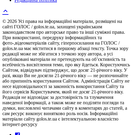
Редакційна політика
© 2026 Усі права на інформаційні матеріали, розміщені на
сайті ГОЛОС / golos.te.ua, захищені українським
законодавством про авторське право та інші суміжні права.
При використанні, передруку інформаційних та
фото-,відеоматеріалів сайту, гіперпосилання на ГОЛОС /
golos.te.ua має міститися в першому абзаці тексту. Точка зору
редакції може не збігатися з точкою зору автора, а усі
опубліковані матеріали не претендують на об’єктивність та
всебічність висвітлення теми, про яку йдеться. Користуючись
Сайтом, відвідувач підтверджує, що досяг 21-річного віку. У
разі, якщо Ви не досягли 21-річного віку — не розпочинайте
або припиніть користування Сайтом. Адміністрація Сайту не
несе відповідальності за законність використання Сайту та
його сервісів Користувачем, який не досяг 21-річного віку.
Редакція не відповідає за достовірність та тлумачення
наведеної інформації, а також може не поділяти погляди та
думки, висловлені читачами сайту в коментарях до статей, а
сам ресурс виконує винятково роль носія. Інформаційні
матеріали сайту golos.te.ua є інтелектуальною власністю
інтернет-ресурсу