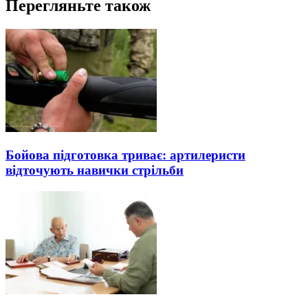
Перегляньте також
Бойова підготовка триває: артилеристи
відточують навички стрільби