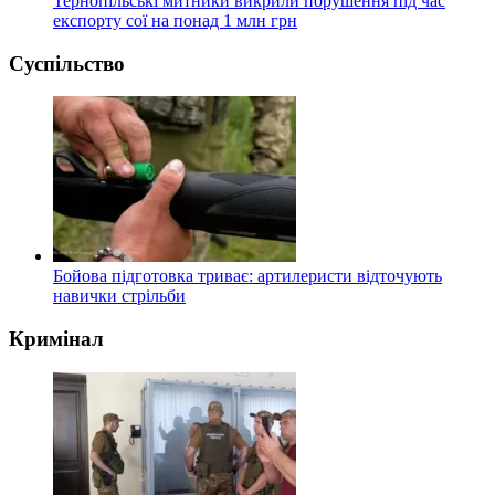
Тернопільські митники викрили порушення під час
експорту сої на понад 1 млн грн
Суспільство
Бойова підготовка триває: артилеристи відточують
навички стрільби
Кримінал