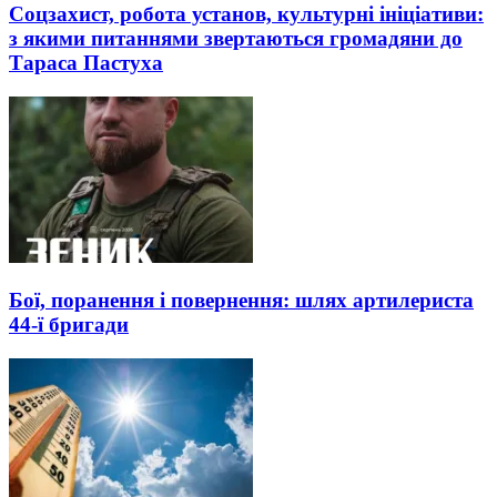
Соцзахист, робота установ, культурні ініціативи:
з якими питаннями звертаються громадяни до
Тараса Пастуха
Бої, поранення і повернення: шлях артилериста
44-ї бригади