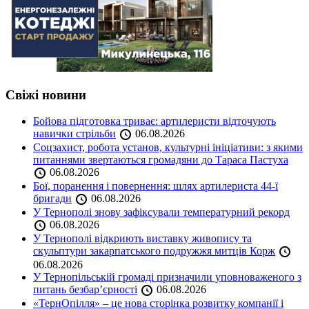
Свіжі новини
Бойова підготовка триває: артилеристи відточують
навички стрільби
06.08.2026
Соцзахист, робота установ, культурні ініціативи: з якими
питаннями звертаються громадяни до Тараса Пастуха
06.08.2026
Бої, поранення і повернення: шлях артилериста 44-ї
бригади
06.08.2026
У Тернополі знову зафіксували температурний рекорд
06.08.2026
У Тернополі відкриють виставку живопису та
скульптури закарпатського подружжя митців Корж
06.08.2026
У Тернопільській громаді призначили уповноваженого з
питань безбар’єрності
06.08.2026
«ТернОпілля» – це нова сторінка розвитку компанії і