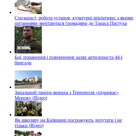
Соцзахист, робота установ, культурні ініціативи: з якими
питаннями звертаються громадяни до Тараса Пастуха
Бої, поранення і повернення: шлях артилериста 44-ї
бригади
Запальний танець монаха з Тернополя «підриває»
Мережу (Відео)
Як школяру на Київщині погрожують депутати і не
тільки (Відео)