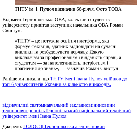
ТНТУ ім. І. Пулюя відзначив 66-річчя. Фото ТОВА
Від імені Тернопільської ОВА, колектив і студентів
університету привітав заступник начальника ОВА Роман
Свистун:
«ТНТУ – це потужна освітня платформа, яка
формує фахівців, здатних відповідати на сучасні
виклики та розбудовувати державу. Дякую
викладачам за професіоналізм і відданість справі, а
студентам — за наполегливість, патріотизм і
прагнення до знань», — зазначив Роман Свистун.
Раніше ми писали, що
ТНТУ імені Івана Пулюя увійшов до
топ-6 університетів України за кількістю винаходів.
відзначили
зі святом
навчальний заклад
новини
новини
тернополя
тернопіль
Тернопільський національний технічний
університет імені Івана Пулюя
Джерело:
ГОЛОС || Тернопільська агенція новин