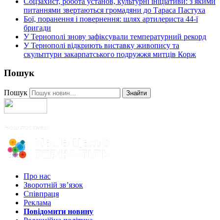
Соцзахист, робота установ, культурні ініціативи: з якими
питаннями звертаються громадяни до Тараса Пастуха
Бої, поранення і повернення: шлях артилериста 44-ї
бригади
У Тернополі знову зафіксували температурний рекорд
У Тернополі відкриють виставку живопису та
скульптури закарпатського подружжя митців Корж
Пошук
Пошук
Знайти
Про нас
Зворотній зв’язок
Співпраця
Реклама
Повідомити новину