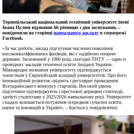
Тернопільський національний технічний університет
імені
Івана
Пулюя
відзначив 66 річницю з дня заснування, –
повідомили на сторінці
навчального закладу
в соцмережі
Facebook.
«За час роботи, заклад підготував численні покоління
висококваліфікованих фахівців, які є надійною опорою
держави. Заснований у 1960 році, сьогодні ТНТУ — один із
провідних закладів технічної освіти Західної України.
Міжнародне визнання університету підтверджується
членством у Європейській асоціації університетів. Про його
інноваційний розвиток свідчить і регулярне проведення
Всеукраїнського конкурсу стартапів. Високий рівень
підготовки підтверджують і престижні державні стипендії,
здобуті студентами у 2025/2026 навчальному році. Університет
і надалі залишається потужним осередком сучасної освіти,
науки та інновацій в Україні», – йдеться у повідомленні.