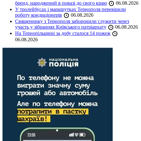
бренд, народжений в повазі до свого краю
06.08.2026
У тролейбусах і маршрутках Тернополя перевірили
роботу кондиціонерів
06.08.2026
Священнику з Тернополя заборонили служити через
участь у зібраннях Київського патріархату
06.08.2026
На Тернопільщині за добу сталося 14 пожеж
06.08.2026