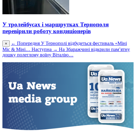
У тролейбусах і маршрутках Тернополя
перевірили роботу кондиціонерів
← Попередня
У Тернополі відбудеться фестиваль «Міні
×
Міс & Міні…
Наступна →
На Збаражчині відкрили пам’ятну
дошку полеглому воїну Віталію…