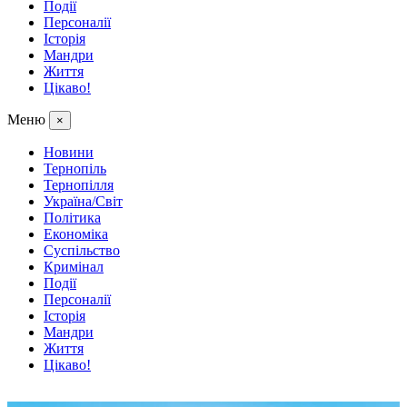
Події
Персоналії
Історія
Мандри
Життя
Цікаво!
Меню
×
Новини
Тернопіль
Тернопілля
Україна/Світ
Політика
Економіка
Суспільство
Кримінал
Події
Персоналії
Історія
Мандри
Життя
Цікаво!