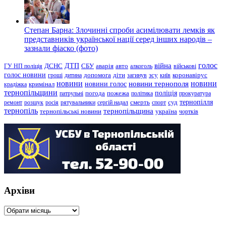
Степан Барна: Злочинні спроби асимілювати лемків як
представників української нації серед інших народів –
зазнали фіаско (фото)
голос
війна
ДТП
ГУ НП поліція
ДСНС
СБУ
аварія
авто
алкоголь
військові
голос новини
зсу
гроші
дитина
допомога
діти
загинув
київ
коронавірус
новини
новини тернополя
новини
новини голос
кримінал
крадіжка
тернопільщини
поліція
патрульні
погода
пожежа
політика
прокуратура
тернопілля
суд
ремонт
розшук
росія
рятувальники
сергій надал
смерть
спорт
тернопіль
тернопільщина
україна
тернопільські новини
чортків
Архіви
Архіви