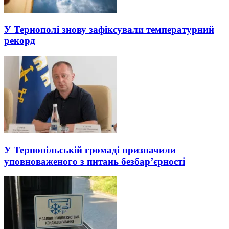
У Тернополі знову зафіксували температурний
рекорд
У Тернопільській громаді призначили
уповноваженого з питань безбар’єрності