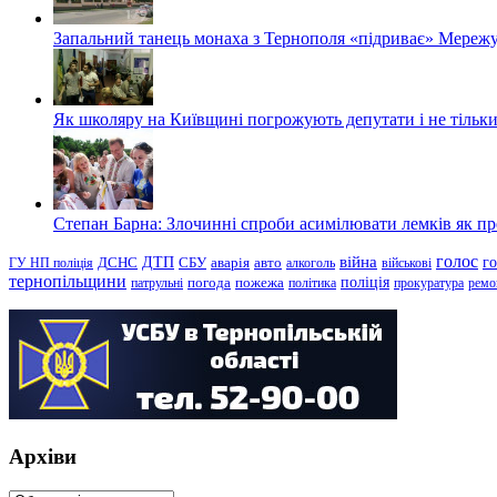
Запальний танець монаха з Тернополя «підриває» Мережу
Як школяру на Київщині погрожують депутати і не тільки
Степан Барна: Злочинні спроби асимілювати лемків як пред
голос
війна
г
ДТП
ГУ НП поліція
ДСНС
СБУ
аварія
авто
алкоголь
військові
тернопільщини
поліція
патрульні
погода
пожежа
політика
прокуратура
ремо
Архіви