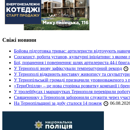
Свіжі новини
Бойова підготовка триває: артилеристи відточують навич
Соцзахист, робота установ, культурні ініціативи: з яким
Бої, поранення і повернення: шлях артилериста 44-ї бриг
У Тернополі знову зафіксували температурний рекорд
У Тернополі відкриють виставку живопису та скульптур
У Тернопільській громаді призначили уповноваженого з п
«ТернОпілля» – це нова сторінка розвитку компанії і бре
У тролейбусах і маршрутках Тернополя перевірили робот
Священнику з Тернополя заборонили служити через участь
На Тернопільщині за добу сталося 14 пожеж
06.08.202