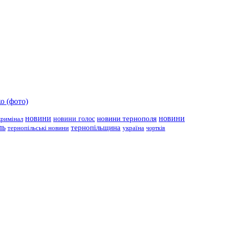
о (фото)
новини
новини тернополя
новини
новини голос
кримінал
ль
тернопільщина
україна
тернопільські новини
чортків