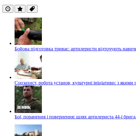
Останні
Популярні
Теги
Бойова підготовка триває: артилеристи відточують навич
Соцзахист, робота установ, культурні ініціативи: з яким
Бої, поранення і повернення: шлях артилериста 44-ї бриг