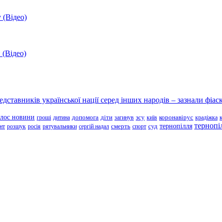
 (Відео)
 (Відео)
ставників української нації серед інших народів – зазнали фіаск
олос новини
зсу
гроші
дитина
допомога
діти
загинув
київ
коронавірус
крадіжка
тернопі
тернопілля
суд
нт
розшук
росія
рятувальники
сергій надал
смерть
спорт