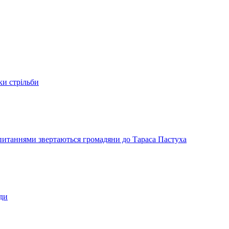
ки стрільби
и питаннями звертаються громадяни до Тараса Пастуха
ади