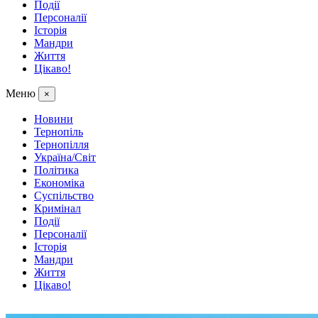
Події
Персоналії
Історія
Мандри
Життя
Цікаво!
Меню
×
Новини
Тернопіль
Тернопілля
Україна/Світ
Політика
Економіка
Суспільство
Кримінал
Події
Персоналії
Історія
Мандри
Життя
Цікаво!