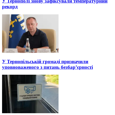
У Тернополі знову зафіксували температурний
рекорд
У Тернопільській громаді призначили
уповноваженого з питань безбар’єрності