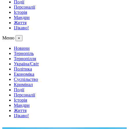
Події
Персоналії
Історія
Мандри
Життя
Цікаво!
Меню
×
Новини
Тернопіль
Тернопілля
Україна/Світ
Політика
Економіка
Суспільство
Кримінал
Події
Персоналії
Історія
Мандри
Життя
Цікаво!