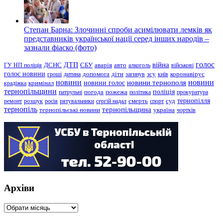
Степан Барна: Злочинні спроби асимілювати лемків як
представників української нації серед інших народів –
зазнали фіаско (фото)
голос
війна
ДТП
ГУ НП поліція
ДСНС
СБУ
аварія
авто
алкоголь
військові
голос новини
зсу
гроші
дитина
допомога
діти
загинув
київ
коронавірус
новини
новини тернополя
новини
новини голос
кримінал
крадіжка
тернопільщини
поліція
патрульні
погода
пожежа
політика
прокуратура
тернопілля
суд
ремонт
розшук
росія
рятувальники
сергій надал
смерть
спорт
тернопіль
тернопільщина
україна
тернопільські новини
чортків
Архіви
Архіви