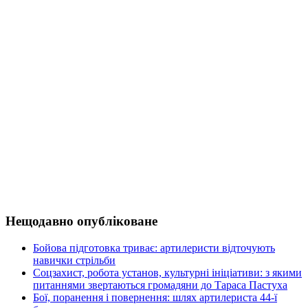
Нещодавно опубліковане
Бойова підготовка триває: артилеристи відточують
навички стрільби
Соцзахист, робота установ, культурні ініціативи: з якими
питаннями звертаються громадяни до Тараса Пастуха
Бої, поранення і повернення: шлях артилериста 44-ї