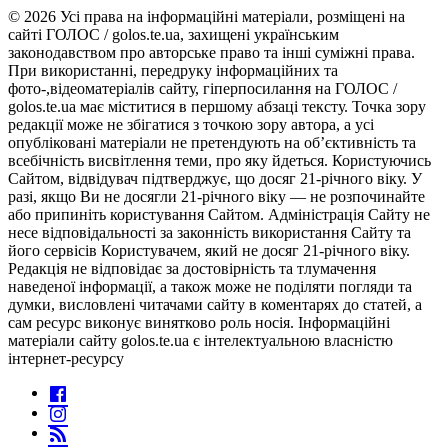
© 2026 Усі права на інформаційні матеріали, розміщені на
сайті ГОЛОС / golos.te.ua, захищені українським
законодавством про авторське право та інші суміжні права.
При використанні, передруку інформаційних та
фото-,відеоматеріалів сайту, гіперпосилання на ГОЛОС /
golos.te.ua має міститися в першому абзаці тексту. Точка зору
редакції може не збігатися з точкою зору автора, а усі
опубліковані матеріали не претендують на об’єктивність та
всебічність висвітлення теми, про яку йдеться. Користуючись
Сайтом, відвідувач підтверджує, що досяг 21-річного віку. У
разі, якщо Ви не досягли 21-річного віку — не розпочинайте
або припиніть користування Сайтом. Адміністрація Сайту не
несе відповідальності за законність використання Сайту та
його сервісів Користувачем, який не досяг 21-річного віку.
Редакція не відповідає за достовірність та тлумачення
наведеної інформації, а також може не поділяти погляди та
думки, висловлені читачами сайту в коментарях до статей, а
сам ресурс виконує винятково роль носія. Інформаційні
матеріали сайту golos.te.ua є інтелектуальною власністю
інтернет-ресурсу