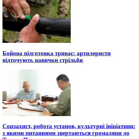
Бойова підготовка триває: артилеристи
відточують навички стрільби
Соцзахист, робота установ, культурні ініціативи:
з якими питаннями звертаються громадяни до