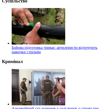
Суспільство
Бойова підготовка триває: артилеристи відточують
навички стрільби
Кримінал
Апеляційний суд залишив у силі вирок у справі про