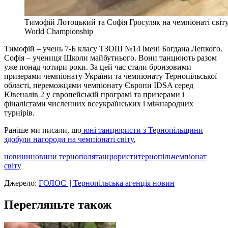
Тимофій Лотоцький та Софія Гросуляк на чемпіонаті світ
World Championship
Тимофій – учень 7-Б класу ТЗОШ №14 імені Богдана Лепкого.
Софія – учениця Школи майбутнього. Вони танцюють разом
уже понад чотири роки. За цей час стали бронзовими
призерами чемпіонату України та чемпіонату Тернопільської
області, переможцями чемпіонату Європи IDSA серед
Ювеналів 2 у європейській програмі та призерами і
фіналістами численних всеукраїнських і міжнародних
турнірів.
Раніше ми писали, що
юні танцюристи з Тернопільщини
здобули нагороди на чемпіонаті світу.
новини
новини тернополя
танцюристи
тернопіль
чемпіонат
світу
Джерело:
ГОЛОС || Тернопільська агенція новин
Перегляньте також