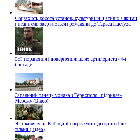
Соцзахист, робота установ, культурні ініціативи: з якими
питаннями звертаються громадяни до Тараса Пастуха
Бої, поранення і повернення: шлях артилериста 44-ї
бригади
Запальний танець монаха з Тернополя «підриває»
Мережу (Відео)
Як школяру на Київщині погрожують депутати і не
тільки (Відео)