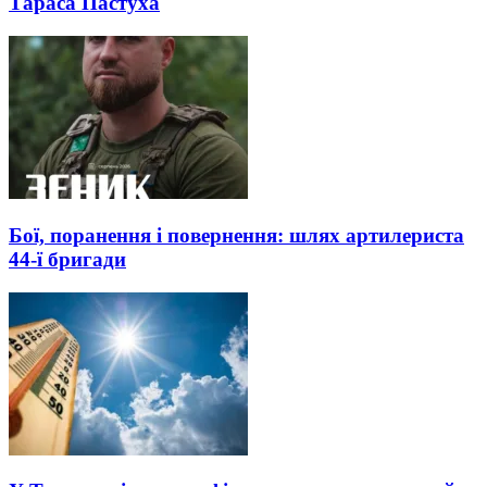
Тараса Пастуха
Бої, поранення і повернення: шлях артилериста
44-ї бригади