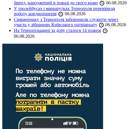
бренд, народжений в повазі до свого краю
06.08.2026
У тролейбусах і маршрутках Тернополя перевірили
роботу кондиціонерів
06.08.2026
Священнику з Тернополя заборонили служити через
участь у зібраннях Київського патріархату
06.08.2026
На Тернопільщині за добу сталося 14 пожеж
06.08.2026