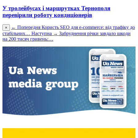
У тролейбусах і маршрутках Тернополя
перевірили роботу кондиціонерів
← Попередня
Користь SEO для e-commerce: від трафіку до
×
стабільних…
Наступна →
Забруднення річки завдало шкоди
на 200 тисяч гривень:…