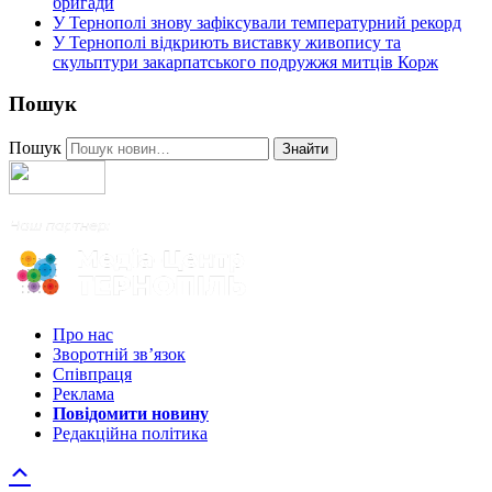
бригади
У Тернополі знову зафіксували температурний рекорд
У Тернополі відкриють виставку живопису та
скульптури закарпатського подружжя митців Корж
Пошук
Пошук
Знайти
Про нас
Зворотній зв’язок
Співпраця
Реклама
Повідомити новину
Редакційна політика