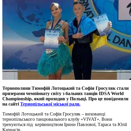
Тернополяни Тимофій Лотоцький та Софія Гросуляк
стали
призерами чемпіонату світу з бальних танців IDSA World
Championship, який проходив у Польщі. Про це повідомили
на сайті
Тернопільської міської ради.
Тимофій Лотоцький та Софія Гросуляк – вихованці
тернопільського танцювального клубу «VIVAT». Вони
тренуються під керівництвом Ірини Павлової, Тараса та Юлії
Карнасів.