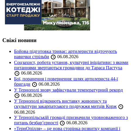
Свіжі новини
Бойова підготовка триває: артилеристи відточують
навички стрільби
06.08.2026
Соцзахист, робота установ, культурні ініціативи: з якими
питаннями звертаються громадяни до Тараса Пастуха
06.08.2026
Бої, поранення і повернення: шлях артилериста 44-ї
бригади
06.08.2026
У Тернополі знову зафіксували температурний рекорд
06.08.2026
У Тернополі відкриють виставку живопису та
скульптури закарпатського подружжя митців Корж
06.08.2026
У Тернопільській громаді призначили уповноваженого з
питань безбар’єрності
06.08.2026
«ТернОпілля» – це нова сторінка розвитку компанії і