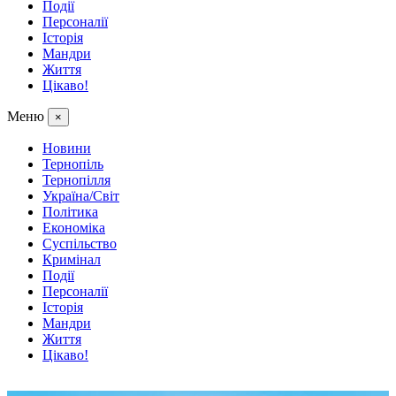
Події
Персоналії
Історія
Мандри
Життя
Цікаво!
Меню
×
Новини
Тернопіль
Тернопілля
Україна/Світ
Політика
Економіка
Суспільство
Кримінал
Події
Персоналії
Історія
Мандри
Життя
Цікаво!