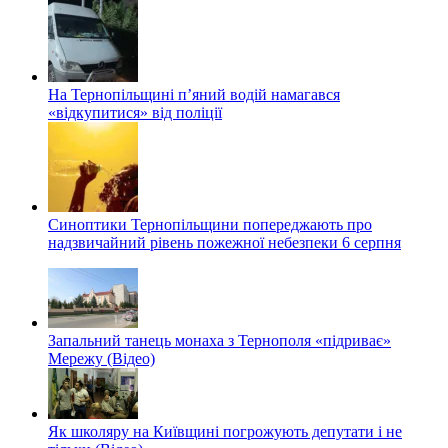
На Тернопільщині п’яний водій намагався
«відкупитися» від поліції
Синоптики Тернопільщини попереджають про
надзвичайний рівень пожежної небезпеки 6 серпня
Запальний танець монаха з Тернополя «підриває»
Мережу (Відео)
Як школяру на Київщині погрожують депутати і не