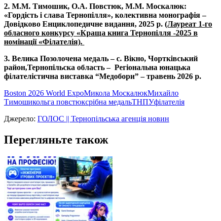
2. М.М. Тимошик, О.А. Повстюк, М.М. Москалюк:
«Гордість і слава Тернопілля», колективна монографія –
Довідково Енциклопедичне видання, 2025 р.
(Лауреат 1-го
обласного конкурсу «Краща книга Тернопілля -2025 в
номінації «Філателія).
3. Велика Позолочена медаль – с. Вікно, Чортківський
район,Тернопільска область – Регіональна юнацька
філателістична виставка “Медобори” – травень 2026 р.
Boston 2026 World Expo
Микола Москалюк
Михайло
Тимошик
ольга повстюк
срібна медаль
ТНПУ
філателія
Джерело:
ГОЛОС || Тернопільська агенція новин
Перегляньте також