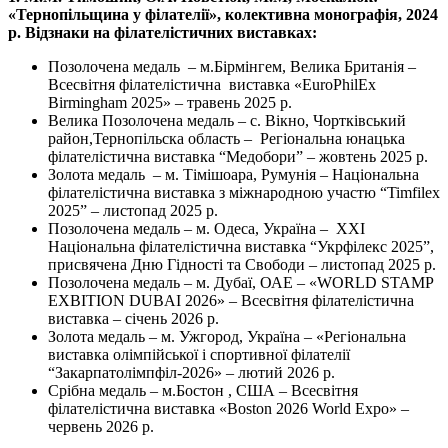
«Тернопільщина у філателії», колективна монографія, 2024
р. Відзнаки на філателістичних виставках:
Позолочена медаль – м.Бірмінгем, Велика Британія –
Всесвітня філателістична виставка «EuroPhilEx
Birmingham 2025» – травень 2025 р.
Велика Позолочена медаль – с. Вікно, Чортківський
район,Тернопільска область – Регіональна юнацька
філателістична виставка “Медобори” – жовтень 2025 р.
Золота медаль – м. Тімішоара, Румунія – Національна
філателістична виставка з міжнародною участю “Timfilex
2025” – листопад 2025 р.
Позолочена медаль – м. Одеса, Україна – ХХІ
Національна філателістична виставка “Укрфілекс 2025”,
присвячена Дню Гідності та Свободи – листопад 2025 р.
Позолочена медаль – м. Дубаї, ОАЕ – «WORLD STAMP
EXBITION DUBAI 2026» – Всесвітня філателістична
виставка – січень 2026 р.
Золота медаль – м. Ужгород, Україна – «Регіональна
виставка олімпійської і спортивної філателії
“Закарпатолімпфіл-2026» – лютий 2026 р.
Срібна медаль – м.Бостон , США – Всесвітня
філателістична виставка «Boston 2026 World Expo» –
червень 2026 р.