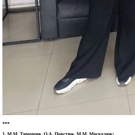
***
1. М.М. Тимошик, О.А. Повстюк, М.М, Москалюк: