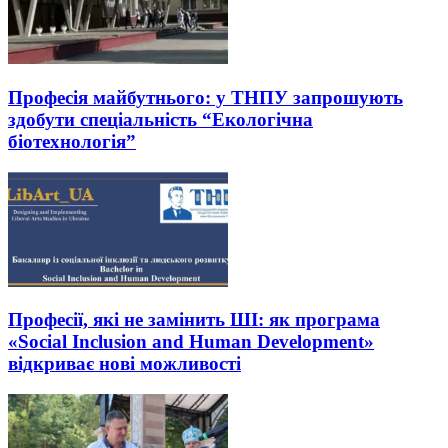
Професія майбутнього: у ТНПУ запрошують
здобути спеціальність “Екологічна
біотехнологія”
Професії, які не замінить ШІ: як програма
«Social Inclusion and Human Development»
відкриває нові можливості