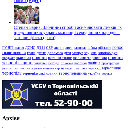
тільки (Відео)
Степан Барна: Злочинні спроби асимілювати лемків як
представників української нації серед інших народів –
зазнали фіаско (фото)
голос
війна
ДТП
ГУ НП поліція
ДСНС
СБУ
аварія
авто
алкоголь
військові
голос новини
зсу
гроші
дитина
допомога
діти
загинув
київ
коронавірус
новини
новини тернополя
новини
новини голос
кримінал
крадіжка
тернопільщини
поліція
патрульні
погода
пожежа
політика
прокуратура
тернопілля
суд
ремонт
розшук
росія
рятувальники
сергій надал
смерть
спорт
тернопіль
тернопільщина
україна
тернопільські новини
чортків
Архіви