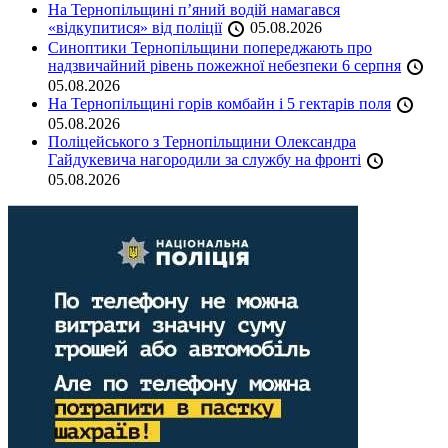
На Тернопільщині п’яний водій намагався
«відкупитися» від поліції
05.08.2026
Синоптики Тернопільщини попереджають про
надзвичайний рівень пожежної небезпеки 6 серпня
05.08.2026
На Тернопільщині горів комбайн і 5 гектарів поля
05.08.2026
Поліцейського з Тернопільщини Олександра
Гайдукевича нагородили за службу на фронті
05.08.2026