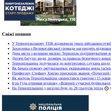
Свіжі новини
У Тернопільському ТЦК відзначили трьох військовослуж
Захисника з Великогаївської громади нагородять відзна
День міста з великою місією: Тернопіль підтримуватиме в
Дитячі батути: види, розміри та правила безпечного вико
Тернопільщина долучилася до конгресових слухань щодо 
Як бачать пожежу рятувальники: екшнкамера зняла гасін
Професору Стефану Хмілю присвоїли звання «Почесний 
Як житель Тернопільщини скористався грантом і 15 років
Ігор Гуда отримав відзнаку «Візіонер сучасної будівельної
На Тернопільщині у вихідні буде до 28 градусів тепла
0