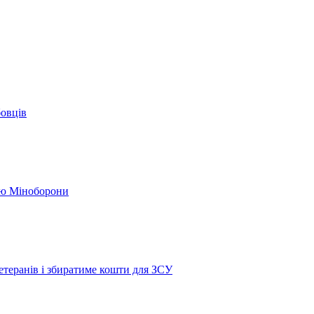
бовців
кою Міноборони
етеранів і збиратиме кошти для ЗСУ