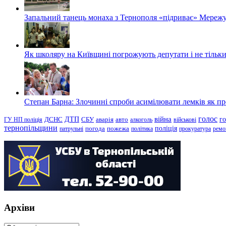
Запальний танець монаха з Тернополя «підриває» Мережу
Як школяру на Київщині погрожують депутати і не тільки
Степан Барна: Злочинні спроби асимілювати лемків як пред
голос
війна
г
ДТП
ГУ НП поліція
ДСНС
СБУ
аварія
авто
алкоголь
військові
тернопільщини
поліція
патрульні
погода
пожежа
політика
прокуратура
ремо
Архіви