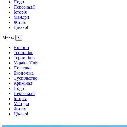
Події
Персоналії
Історія
Мандри
Життя
Цікаво!
Меню
×
Новини
Тернопіль
Тернопілля
Україна/Світ
Політика
Економіка
Суспільство
Кримінал
Події
Персоналії
Історія
Мандри
Життя
Цікаво!