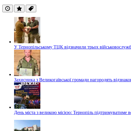
Останні
Популярні
Теги
У Тернопільському ТЦК відзначили трьох військовослуж
Захисника з Великогаївської громади нагородять відзна
День міста з великою місією: Тернопіль підтримуватиме в