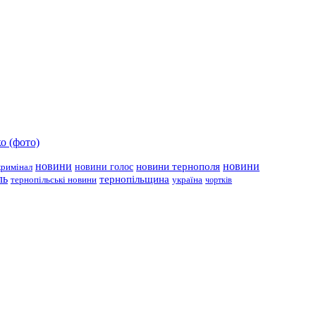
о (фото)
новини
новини тернополя
новини
новини голос
кримінал
ль
тернопільщина
україна
тернопільські новини
чортків