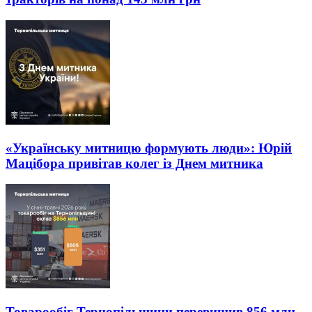
«Українську митницю формують люди»: Юрій
Мацібора привітав колег із Днем митника
Товарообіг Тернопільщини перевищив 856 млн