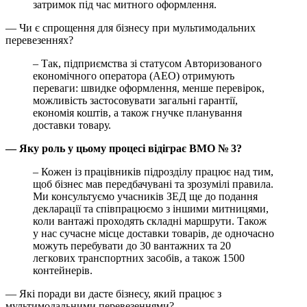
затримок під час митного оформлення.
— Чи є спрощення для бізнесу при мультимодальних
перевезеннях?
– Так, підприємства зі статусом Авторизованого
економічного оператора (АЕО) отримують
переваги: швидке оформлення, менше перевірок,
можливість застосовувати загальні гарантії,
економія коштів, а також гнучке планування
доставки товару.
— Яку роль у цьому процесі відіграє ВМО № 3?
– Кожен із працівників підрозділу працює над тим,
щоб бізнес мав передбачувані та зрозумілі правила.
Ми консультуємо учасників ЗЕД ще до подання
декларації та співпрацюємо з іншими митницями,
коли вантажі проходять складні маршрути. Також
у нас сучасне місце доставки товарів, де одночасно
можуть перебувати до 30 вантажних та 20
легкових транспортних засобів, а також 1500
контейнерів.
— Які поради ви дасте бізнесу, який працює з
мультимодальними перевезеннями?