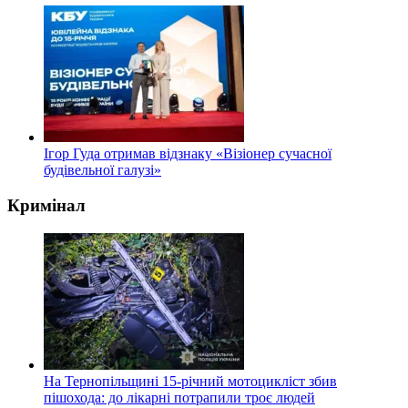
Ігор Гуда отримав відзнаку «Візіонер сучасної
будівельної галузі»
Кримінал
На Тернопільщині 15-річний мотоцикліст збив
пішохода: до лікарні потрапили троє людей