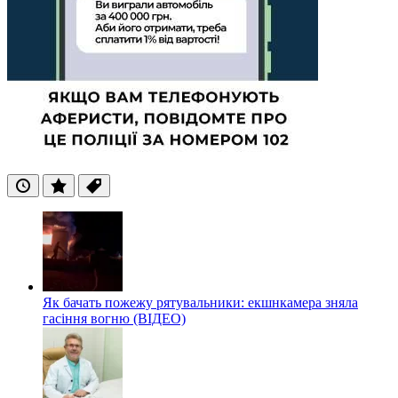
Останні
Популярні
Теги
Як бачать пожежу рятувальники: екшнкамера зняла
гасіння вогню (ВІДЕО)