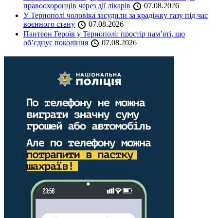
правоохоронців через дії лікарів
07.08.2026
У Тернополі чоловіка засудили за крадіжку газу під час
воєнного стану
07.08.2026
Пантеон Героїв у Тернополі: простір пам’яті, що
об’єднує покоління
07.08.2026