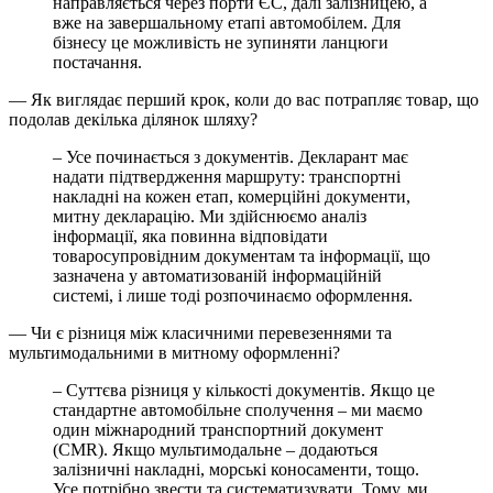
направляється через порти ЄС, далі залізницею, а
вже на завершальному етапі автомобілем. Для
бізнесу це можливість не зупиняти ланцюги
постачання.
— Як виглядає перший крок, коли до вас потрапляє товар, що
подолав декілька ділянок шляху?
– Усе починається з документів. Декларант має
надати підтвердження маршруту: транспортні
накладні на кожен етап, комерційні документи,
митну декларацію. Ми здійснюємо аналіз
інформації, яка повинна відповідати
товаросупровідним документам та інформації, що
зазначена у автоматизованій інформаційній
системі, і лише тоді розпочинаємо оформлення.
— Чи є різниця між класичними перевезеннями та
мультимодальними в митному оформленні?
– Суттєва різниця у кількості документів. Якщо це
стандартне автомобільне сполучення – ми маємо
один міжнародний транспортний документ
(CMR). Якщо мультимодальне – додаються
залізничні накладні, морські коносаменти, тощо.
Усе потрібно звести та систематизувати. Тому, ми