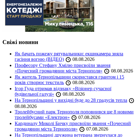
Свіжі новини
Як бачать пожежу рятувальники: екшнкамера зняла
гасіння вогню (ВІДЕО)
08.08.2026
Професору Стефану Хмілю присвоїли звання
«Почесний громадянин міста Тернополя»
08.08.2026
Як житель Тернопільщини скористався грантом і 15
років створює текстиль
08.08.2026
Ігор Гуда отримав відзнаку «Візіонер сучасної
будівельної галузі»
08.08.2026
На Тернопільщині у вихідні буде до 28 градусів тепла
08.08.2026
Тролейбусний парк Тернополя поповнився ще 8 новими
тролейбусами «Електрон»
07.08.2026
Кардиналу Миколі Бичку присвоїли звання «Почесний
громадянин міста Тернополя»
07.08.2026
На Тернопільщині дружина ветерана звернулася до