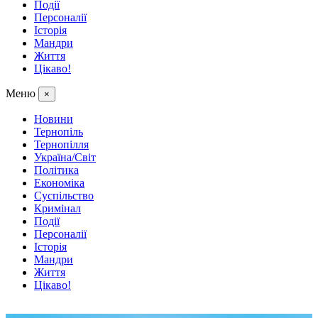
Події
Персоналії
Історія
Мандри
Життя
Цікаво!
Меню
×
Новини
Тернопіль
Тернопілля
Україна/Світ
Політика
Економіка
Суспільство
Кримінал
Події
Персоналії
Історія
Мандри
Життя
Цікаво!