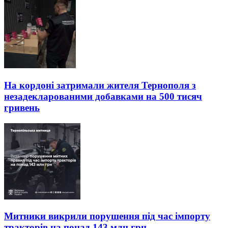
На кордоні затримали жителя Тернополя з
незадекларованими добавками на 500 тисяч
гривень
Митники викрили порушення під час імпорту
тракторів на понад 143 млн грн