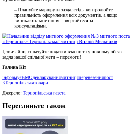
– Плануйте маршрути заздалегідь, контролюйте
правильність оформлення всіх документів, а якщо
виникають запитання – звертайтеся за
консультаціями.
І, звичайно, сплачуйте податки вчасно та у повному обсязі
задля нашої спільної мети – перемоги!
Галина Кіт
інформує
ВМО
декларування
митниця
перевезення
пост
3
Тернопільська
товари
Джерело:
Тернопільська газета
Перегляньте також