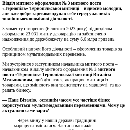
Відділ митного оформлення № 3 митного поста
«Тернопіль» Тернопільської митниці – відносно молодий,
але вже добре зарекомендував себе серед учасників
зовнішньоекономічної діяльності.
З моменту створення (6 лютого 2023 року) підрозділом
оформлено 23 031 митну декларацію та забезпечено
надходження до держбюджету на суму 6,6 млрд гривень.
Особливий напрям його діяльності – оформлення товарів за
принципом мультимодальних перевезень.
Ми зустрілися з заступником начальника митного поста –
начальником відділу митного оформлення
№ 3 митного
поста
«Тернопіль» Тернопільської митниці Віталієм
Мельниковим
, щоб дізнатися, як працює митниця із
товарами, що змінюють вид транспорту на маршруті, та що
радять бізнесу.
— Пане Віталію, останнім часом усе частіше бізнес
користується мультимодальними перевезеннями. Чому це
актуально саме зараз?
– Через війну у нашій державі традиційні
маршрути змінилися. Частина вантажів