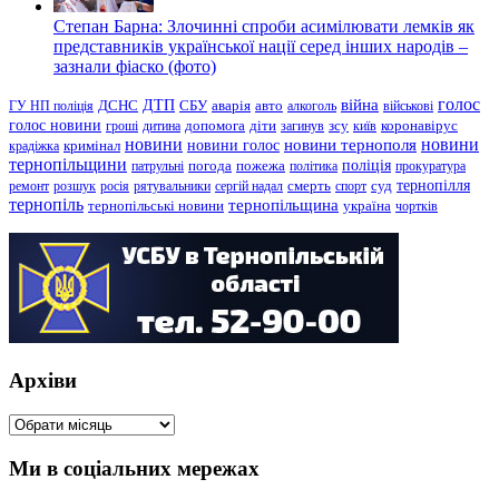
Степан Барна: Злочинні спроби асимілювати лемків як
представників української нації серед інших народів –
зазнали фіаско (фото)
голос
війна
ДТП
ГУ НП поліція
ДСНС
СБУ
аварія
авто
алкоголь
військові
голос новини
зсу
гроші
дитина
допомога
діти
загинув
київ
коронавірус
новини
новини тернополя
новини
новини голос
кримінал
крадіжка
тернопільщини
поліція
патрульні
погода
пожежа
політика
прокуратура
тернопілля
суд
ремонт
розшук
росія
рятувальники
сергій надал
смерть
спорт
тернопіль
тернопільщина
україна
тернопільські новини
чортків
Архіви
Архіви
Ми в соціальних мережах