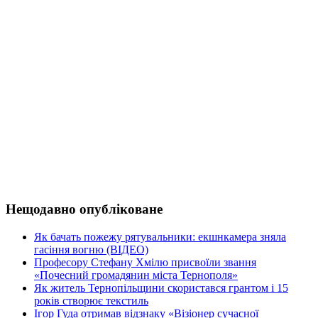
Нещодавно опубліковане
Як бачать пожежу рятувальники: екшнкамера зняла
гасіння вогню (ВІДЕО)
Професору Стефану Хмілю присвоїли звання
«Почесний громадянин міста Тернополя»
Як житель Тернопільщини скористався грантом і 15
років створює текстиль
Ігор Гуда отримав відзнаку «Візіонер сучасної