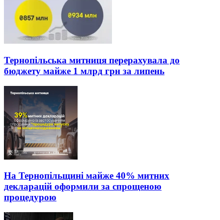
Тернопільська митниця перерахувала до
бюджету майже 1 млрд грн за липень
На Тернопільщині майже 40% митних
декларацій оформили за спрощеною
процедурою