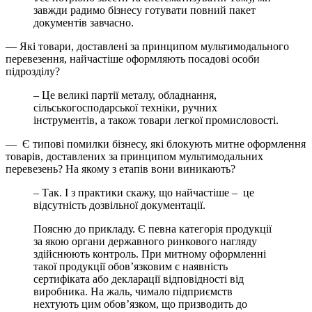
завжди радимо бізнесу готувати повний пакет
документів завчасно.
— Які товари, доставлені за принципом мультимодального
перевезення, найчастіше оформляють посадові особи
підрозділу?
– Це великі партії металу, обладнання,
сільськогосподарської техніки, ручних
інструментів, а також товари легкої промисловості.
— Є типові помилки бізнесу, які блокують митне оформлення
товарів, доставлених за принципом мультимодальних
перевезень? На якому з етапів вони виникають?
– Так. І з практики скажу, що найчастіше – це
відсутність дозвільної документації.
Поясню до прикладу. Є певна категорія продукції
за якою органи державного ринкового нагляду
здійснюють контроль. При митному оформленні
такої продукції обов’язковим є наявність
сертифіката або декларації відповідності від
виробника. На жаль, чимало підприємств
нехтують цим обов’язком, що призводить до