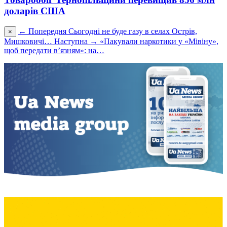
доларів США
← Попередня
Сьогодні не буде газу в селах Острів,
×
Мишковичі…
Наступна →
«Пакували наркотики у «Мівіну»,
щоб передати в’язням»: на…