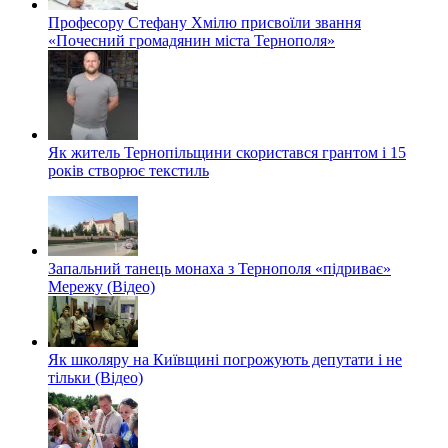
Професору Стефану Хмілю присвоїли звання
«Почесний громадянин міста Тернополя»
Як житель Тернопільщини скористався грантом і 15
років створює текстиль
Запальний танець монаха з Тернополя «підриває»
Мережу (Відео)
Як школяру на Київщині погрожують депутати і не
тільки (Відео)