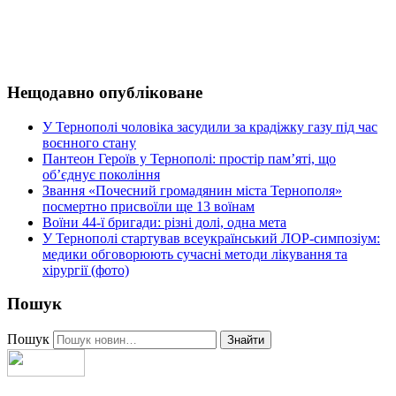
Нещодавно опубліковане
У Тернополі чоловіка засудили за крадіжку газу під час
воєнного стану
Пантеон Героїв у Тернополі: простір пам’яті, що
об’єднує покоління
Звання «Почесний громадянин міста Тернополя»
посмертно присвоїли ще 13 воїнам
Воїни 44-ї бригади: різні долі, одна мета
У Тернополі стартував всеукраїнський ЛОР-симпозіум:
медики обговорюють сучасні методи лікування та
хірургії (фото)
Пошук
Пошук
Знайти