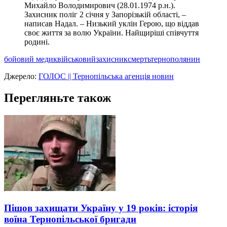
Михайло Володимирович (28.01.1974 р.н.).
Захисник поліг 2 січня у Запорізькій області, –
написав Надал. – Низький уклін Герою, що віддав
своє життя за волю України. Найщиріші співчуття
родині.
бойовий медик
військовий
захисник
смерть
тернополянин
Джерело:
ГОЛОС || Тернопільська агенція новин
Перегляньте також
Пішов захищати Україну у 19 років: історія
воїна Тернопільської бригади