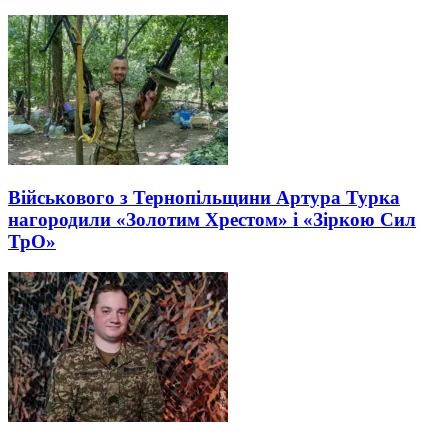
Військового з Тернопільщини Артура Турка
нагородили «Золотим Хрестом» і «Зіркою Сил
ТрО»