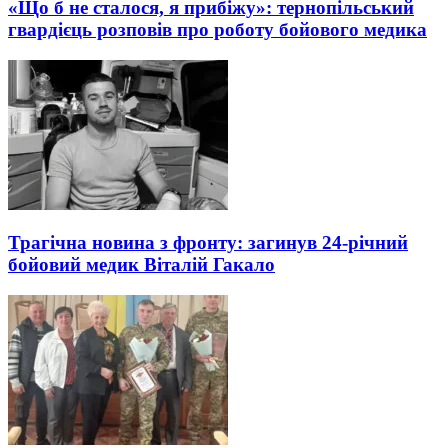
«Що б не сталося, я прибіжу»: тернопільський
гвардієць розповів про роботу бойового медика
Трагічна новина з фронту: загинув 24-річний
бойовий медик Віталій Гакало