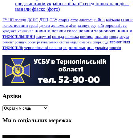
представників української нації серед інших народів –
зазнали фіаско (фото)
голос
війна
ДТП
ГУ НП поліція
ДСНС
СБУ
аварія
авто
алкоголь
військові
голос новини
зсу
гроші
дитина
допомога
діти
загинув
київ
коронавірус
новини
новини тернополя
новини
новини голос
кримінал
крадіжка
тернопільщини
поліція
патрульні
погода
пожежа
політика
прокуратура
тернопілля
суд
ремонт
розшук
росія
рятувальники
сергій надал
смерть
спорт
тернопіль
тернопільщина
україна
тернопільські новини
чортків
Архіви
Архіви
Ми в соціальних мережах