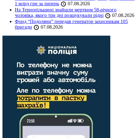
1 млрд грн за липень
07.08.2026
На Тернопільщині знайшли мертвим 58-річного
чоловіка, якого три дні розшукували рідні
07.08.2026
Фонд “Подоляни” передав генератор захисникам 105
бригади
07.08.2026