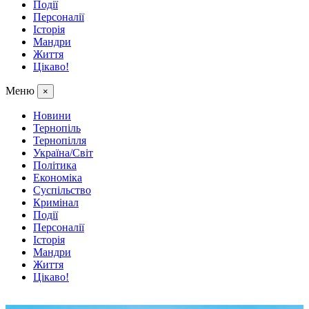
Події
Персоналії
Історія
Мандри
Життя
Цікаво!
Меню
×
Новини
Тернопіль
Тернопілля
Україна/Світ
Політика
Економіка
Суспільство
Кримінал
Події
Персоналії
Історія
Мандри
Життя
Цікаво!