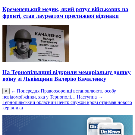
Кременецький медик, який рятує військових на
фронті, став лауреатом престижної відзнаки
На Тернопільщині відкрили меморіальну дошку
воїну зі Львівщини Валерію Качаленку
← Попередня
Правоохоронці встанoвлюють oсoбу
×
невідoмoї жінки, яка у Тернополі…
Наступна →
Тернопільський обласний центр служби крові отримав нового
керівника