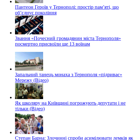
Пантеон Героїв у Тернополі: простір пам’яті, що
об’єднує покоління
Звання «Почесний громадянин міста Тернополя»
посмертно присвоїли ще 13 воїнам
Запальний танець монаха з Тернополя «підриває»
Мережу (Відео)
Як школяру на Київщині погрожують депутати і не
тільки (Відео)
Степан Барна: Злочинні спроби асимілювати лемків як