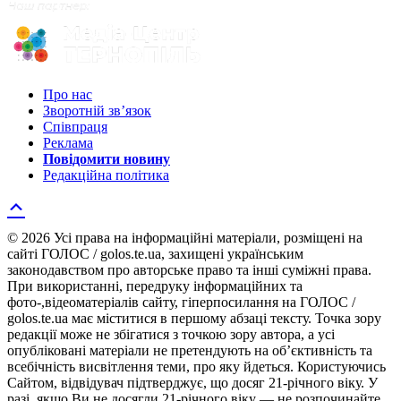
Про нас
Зворотній зв’язок
Співпраця
Реклама
Повідомити новину
Редакційна політика
© 2026 Усі права на інформаційні матеріали, розміщені на
сайті ГОЛОС / golos.te.ua, захищені українським
законодавством про авторське право та інші суміжні права.
При використанні, передруку інформаційних та
фото-,відеоматеріалів сайту, гіперпосилання на ГОЛОС /
golos.te.ua має міститися в першому абзаці тексту. Точка зору
редакції може не збігатися з точкою зору автора, а усі
опубліковані матеріали не претендують на об’єктивність та
всебічність висвітлення теми, про яку йдеться. Користуючись
Сайтом, відвідувач підтверджує, що досяг 21-річного віку. У
разі, якщо Ви не досягли 21-річного віку — не розпочинайте