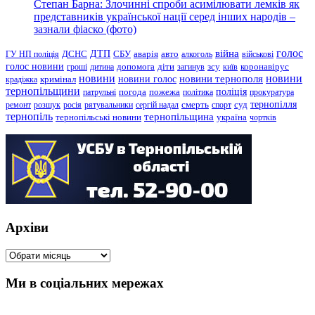
Степан Барна: Злочинні спроби асимілювати лемків як
представників української нації серед інших народів –
зазнали фіаско (фото)
голос
війна
ДТП
ГУ НП поліція
ДСНС
СБУ
аварія
авто
алкоголь
військові
голос новини
зсу
гроші
дитина
допомога
діти
загинув
київ
коронавірус
новини
новини тернополя
новини
новини голос
кримінал
крадіжка
тернопільщини
поліція
патрульні
погода
пожежа
політика
прокуратура
тернопілля
суд
ремонт
розшук
росія
рятувальники
сергій надал
смерть
спорт
тернопіль
тернопільщина
україна
тернопільські новини
чортків
Архіви
Архіви
Ми в соціальних мережах