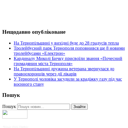
Нещодавно опубліковане
На Тернопільщині у вихідні буде до 28 градусів тепла
Тролейбусний парк Тернополя поповнився ще 8 новими
тролейбусами «Електрон»
Кардиналу Миколі Бичку присвоїли звання «Почесний
громадянин міста Тернополя»
На Тернопільщині дружина ветерана звернулася до
правоохоронців через дії лікарів
У Тернополі чоловіка засудили за крадіжку газу під час
воєнного стану
Пошук
Пошук
Знайти