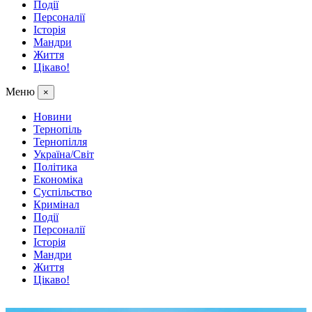
Події
Персоналії
Історія
Мандри
Життя
Цікаво!
Меню
×
Новини
Тернопіль
Тернопілля
Україна/Світ
Політика
Економіка
Суспільство
Кримінал
Події
Персоналії
Історія
Мандри
Життя
Цікаво!