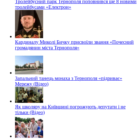
Тролейбусний парк Тернополя поповнився ще 8 новими
тролейбусами «Електрон»
Кардиналу Миколі Бичку присвоїли звання «Почесний
громадянин міста Тернополя»
Запальний танець монаха з Тернополя «підриває»
Мережу (Відео)
Як школяру на Київщині погрожують депутати і не
тільки (Відео)