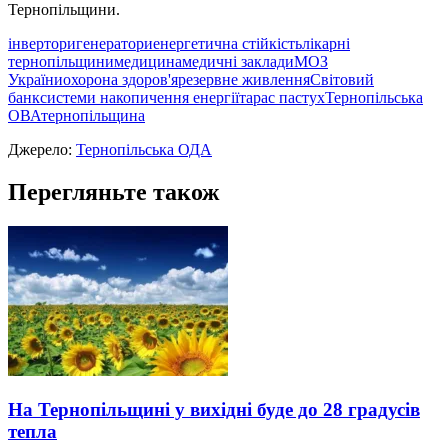
Тернопільщини.
інвертори
генератори
енергетична стійкість
лікарні
тернопільщини
медицина
медичні заклади
МОЗ
України
охорона здоров'я
резервне живлення
Світовий
банк
системи накопичення енергії
тарас пастух
Тернопільська
ОВА
тернопільщина
Джерело:
Тернопільська ОДА
Перегляньте також
На Тернопільщині у вихідні буде до 28 градусів
тепла