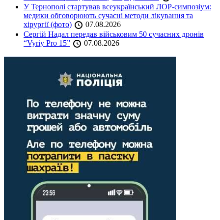
У Тернополі стартував всеукраїнський ЛОР-симпозіум:
медики обговорюють сучасні методи лікування та
хірургії (фото)
07.08.2026
Сергій Надал передав військовим 50 сучасних дронів
“Vyriy Pro 15”
07.08.2026