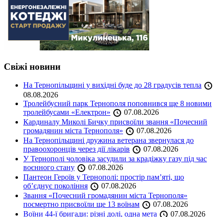
Свіжі новини
На Тернопільщині у вихідні буде до 28 градусів тепла
08.08.2026
Тролейбусний парк Тернополя поповнився ще 8 новими
тролейбусами «Електрон»
07.08.2026
Кардиналу Миколі Бичку присвоїли звання «Почесний
громадянин міста Тернополя»
07.08.2026
На Тернопільщині дружина ветерана звернулася до
правоохоронців через дії лікарів
07.08.2026
У Тернополі чоловіка засудили за крадіжку газу під час
воєнного стану
07.08.2026
Пантеон Героїв у Тернополі: простір пам’яті, що
об’єднує покоління
07.08.2026
Звання «Почесний громадянин міста Тернополя»
посмертно присвоїли ще 13 воїнам
07.08.2026
Воїни 44-ї бригади: різні долі, одна мета
07.08.2026