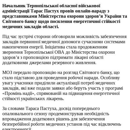
Начальник Тернопільської обласної військової
адміністрації Тарас Пастух провів онлайн-нараду з
представниками Міністерства охорони здоров’я України та
Світового банку щодо посилення енергетичної стійкості
медичних закладів області.
Під час зустрічі сторони обговорили можливість забезпечення
закладів первинної медичної допомоги сучасними системами
накопичення енергії. Ініціатива стала продовженням
звернення Тернопільської ОВА до Міністерства охорони
здоров’я з пропозицією підтримати лікарні області
додатковими джерелами резервного живлення.
МОЗ передало пропозицію на розгляд Світового банку, що
стало підставою для проведення робочої наради. Особливу
увагу учасники приділили актуалізації потреб медичних
закладів, які вже подали заявки або беруть участь у програмі
«Промінь надії», спрямованій на підвищення енергетичної
стійкості українських лікарень.
За словами Тараса Пастуха, досвід попереднього
опалювального сезону продемонстрував необхідність
впровадження додаткових рішень для забезпечення
безперебійної роботи медичних установ під час відключень
електроенергії.