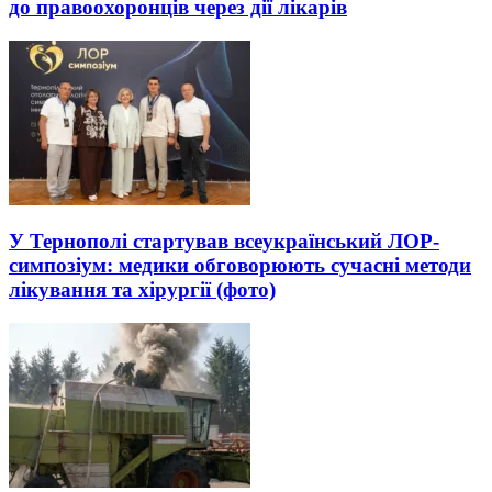
до правоохоронців через дії лікарів
У Тернополі стартував всеукраїнський ЛОР-
симпозіум: медики обговорюють сучасні методи
лікування та хірургії (фото)