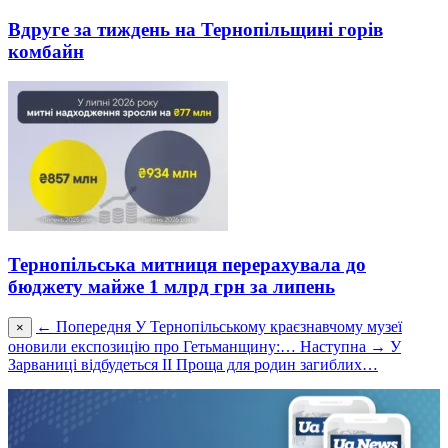
Вдруге за тиждень на Тернопільщині горів
комбайн
Тернопільська митниця перерахувала до
бюджету майже 1 млрд грн за липень
← Попередня
У Тернопільському краєзнавчому музеї
×
оновили експозицію про Гетьманщину:…
Наступна →
У
Зарваниці відбудеться ІІ Проща для родин загиблих…