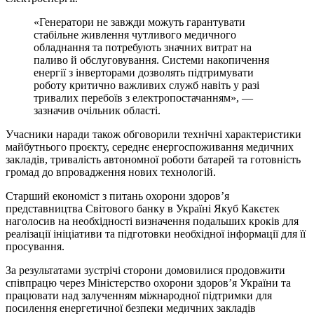
«Генератори не завжди можуть гарантувати
стабільне живлення чутливого медичного
обладнання та потребують значних витрат на
паливо й обслуговування. Системи накопичення
енергії з інверторами дозволять підтримувати
роботу критично важливих служб навіть у разі
тривалих перебоїв з електропостачанням», —
зазначив очільник області.
Учасники наради також обговорили технічні характеристики
майбутнього проєкту, середнє енергоспоживання медичних
закладів, тривалість автономної роботи батарей та готовність
громад до впровадження нових технологій.
Старший економіст з питань охорони здоров’я
представництва Світового банку в Україні Якуб Какєтек
наголосив на необхідності визначення подальших кроків для
реалізації ініціативи та підготовки необхідної інформації для її
просування.
За результатами зустрічі сторони домовилися продовжити
співпрацю через Міністерство охорони здоров’я України та
працювати над залученням міжнародної підтримки для
посилення енергетичної безпеки медичних закладів