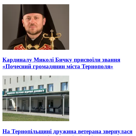
Кардиналу Миколі Бичку присвоїли звання
«Почесний громадянин міста Тернополя»
На Тернопільщині дружина ветерана звернулася