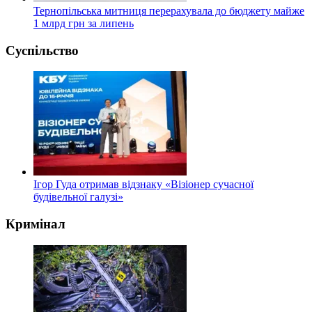
Тернопільська митниця перерахувала до бюджету майже
1 млрд грн за липень
Суспільство
Ігор Гуда отримав відзнаку «Візіонер сучасної
будівельної галузі»
Кримінал