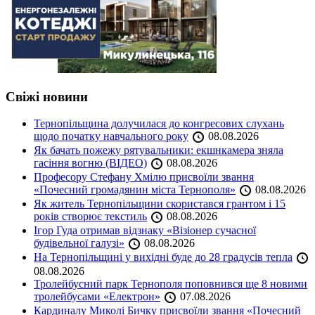
Свіжі новини
Тернопільщина долучилася до конгресових слухань
щодо початку навчального року
08.08.2026
Як бачать пожежу рятувальники: екшнкамера зняла
гасіння вогню (ВІДЕО)
08.08.2026
Професору Стефану Хмілю присвоїли звання
«Почесний громадянин міста Тернополя»
08.08.2026
Як житель Тернопільщини скористався грантом і 15
років створює текстиль
08.08.2026
Ігор Гуда отримав відзнаку «Візіонер сучасної
будівельної галузі»
08.08.2026
На Тернопільщині у вихідні буде до 28 градусів тепла
08.08.2026
Тролейбусний парк Тернополя поповнився ще 8 новими
тролейбусами «Електрон»
07.08.2026
Кардиналу Миколі Бичку присвоїли звання «Почесний