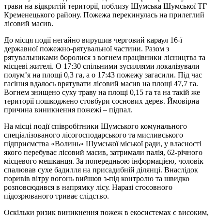
трави на відкритій території, поблизу Шумська Шумської ТГ
Кременецького району. Пожежа перекинулась на прилеглий
лісовий масив.
До місця події негайно вирушив черговий караул 16-ї
державної пожежно-рятувальної частини. Разом з
рятувальниками боролися з вогнем працівники лісництва та
місцеві жителі. О 17:30 спільними зусиллями локалізували
полум’я на площі 0,3 га, а о 17:43 пожежу загасили. Під час
гасіння вдалось врятувати лісовий масив на площі 47,7 га.
Вогнем знищено суху траву на площі 0,15 га та на такій же
території пошкоджено стовбури соснових дерев. Ймовірна
причина виникнення пожежі – підпал.
На місці події співробітники Шумського комунального
спеціалізованого лісогосподарського та мисливського
підприємства «Волинь» Шумської міської ради, у власності
якого перебуває лісовий масив, затримали палія, 62-річного
місцевого мешканця. За попередньою інформацією, чоловік
спалював сухе бадилля на присадибній ділянці. Внаслідок
поривів вітру вогонь вийшов з-під контролю та швидко
розповсюдився в напрямку лісу. Наразі стосовного
підозрюваного триває слідство.
Оскільки ризик виникнення пожеж в екосистемах є високим,