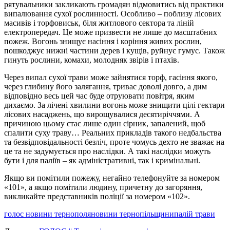
рятувальники закликають громадян відмовитись від практики
випалювання сухої рослинності. Особливо – поблизу лісових
масивів і торфовиськ, біля житлового сектора та ліній
електропередач. Це може призвести не лише до масштабних
пожеж. Вогонь знищує насіння і коріння живих рослин,
пошкоджує нижні частини дерев і кущів, руйнує гумус. Також
гинуть рослини, комахи, молодняк звірів і птахів.
Через випал сухої трави може зайнятися торф, гасіння якого,
через глибину його залягання, триває доволі довго, а дим
відповідно весь цей час буде отруювати повітря, яким
дихаємо. За лічені хвилини вогонь може знищити цілі гектари
лісових насаджень, що вирощувалися десятиріччями. А
причиною цьому стає лише один сірник, запалений, щоб
спалити суху траву… Реальних прикладів такого недбальства
та безвідповідальності безліч, проте чомусь дехто не зважає на
це та не задумується про наслідки. А такі наслідки можуть
бути і для паліїв – як адміністративні, так і кримінальні.
Якщо ви помітили пожежу, негайно телефонуйте за номером
«101», а якщо помітили людину, причетну до загоряння,
викликайте представників поліції за номером «102».
голос новини тернополя
новини тернопільщини
палій трави