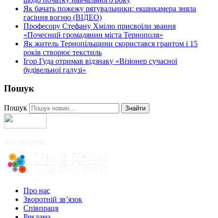
Як бачать пожежу рятувальники: екшнкамера зняла
гасіння вогню (ВІДЕО)
Професору Стефану Хмілю присвоїли звання
«Почесний громадянин міста Тернополя»
Як житель Тернопільщини скористався грантом і 15
років створює текстиль
Ігор Гуда отримав відзнаку «Візіонер сучасної
будівельної галузі»
Пошук
Пошук
Знайти
Про нас
Зворотній зв’язок
Співпраця
Реклама