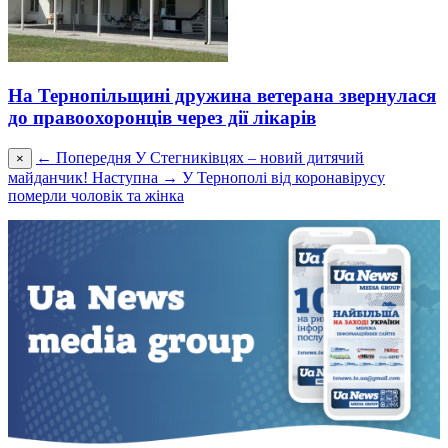
На Тернопільщині дружина ветерана звернулася
до правоохоронців через дії лікарів
← Попередня
У Стегниківцях – новий дитячий
×
майданчик!
Наступна →
У Тернополі від коронавірусу
померли чоловік та жінка