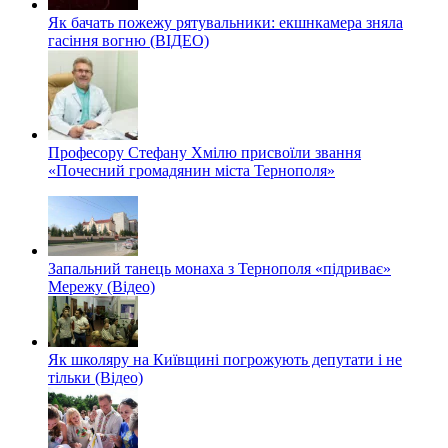
Як бачать пожежу рятувальники: екшнкамера зняла
гасіння вогню (ВІДЕО)
Професору Стефану Хмілю присвоїли звання
«Почесний громадянин міста Тернополя»
Запальний танець монаха з Тернополя «підриває»
Мережу (Відео)
Як школяру на Київщині погрожують депутати і не
тільки (Відео)