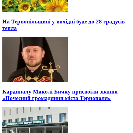
На Тернопільщині у вихідні буде до 28 градусів
тепла
Кардиналу Миколі Бичку присвоїли звання
«Почесний громадянин міста Тернополя»