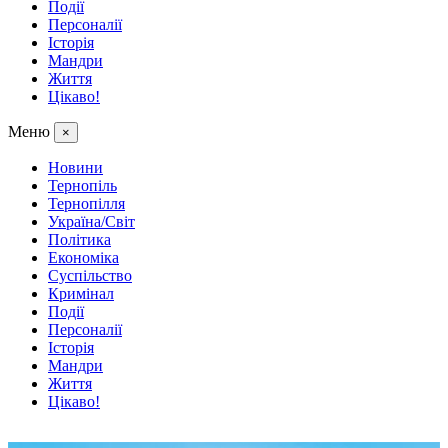
Події
Персоналії
Історія
Мандри
Життя
Цікаво!
Меню
×
Новини
Тернопіль
Тернопілля
Україна/Світ
Політика
Економіка
Суспільство
Кримінал
Події
Персоналії
Історія
Мандри
Життя
Цікаво!