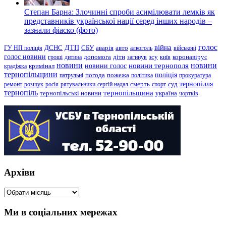
Степан Барна: Злочинні спроби асимілювати лемків як
представників української нації серед інших народів –
зазнали фіаско (фото)
голос
війна
ДТП
ГУ НП поліція
ДСНС
СБУ
аварія
авто
алкоголь
військові
голос новини
зсу
гроші
дитина
допомога
діти
загинув
київ
коронавірус
новини
новини тернополя
новини
новини голос
кримінал
крадіжка
тернопільщини
поліція
патрульні
погода
пожежа
політика
прокуратура
тернопілля
суд
ремонт
розшук
росія
рятувальники
сергій надал
смерть
спорт
тернопіль
тернопільщина
україна
тернопільські новини
чортків
Архіви
Архіви
Ми в соціальних мережах