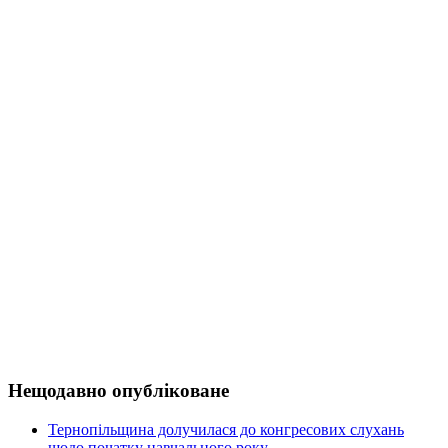
Нещодавно опубліковане
Тернопільщина долучилася до конгресових слухань
щодо початку навчального року