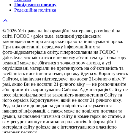
Повідомити новину
Редакційна політика
© 2026 Усі права на інформаційні матеріали, розміщені на
сайті ГОЛОС / golos.te.ua, захищені українським
законодавством про авторське право та інші суміжні права.
При використанні, передруку інформаційних та
фото-,відеоматеріалів сайту, гіперпосилання на ГОЛОС /
golos.te.ua має міститися в першому абзаці тексту. Точка зору
редакції може не збігатися з точкою зору автора, а усі
опубліковані матеріали не претендують на об’єктивність та
всебічність висвітлення теми, про яку йдеться. Користуючись
Сайтом, відвідувач підтверджує, що досяг 21-річного віку. У
разі, якщо Ви не досягли 21-річного віку — не розпочинайте
або припиніть користування Сайтом. Адміністрація Сайту не
несе відповідальності за законність використання Сайту та
його сервісів Користувачем, який не досяг 21-річного віку.
Редакція не відповідає за достовірність та тлумачення
наведеної інформації, а також може не поділяти погляди та
думки, висловлені читачами сайту в коментарях до статей, а
сам ресурс виконує винятково роль носія. Інформаційні
матеріали сайту golos.te.ua є інтелектуальною власністю
інтернет-ресурсу