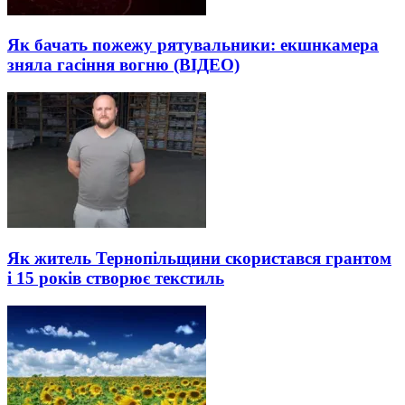
Як бачать пожежу рятувальники: екшнкамера
зняла гасіння вогню (ВІДЕО)
Як житель Тернопільщини скористався грантом
і 15 років створює текстиль