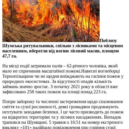
Поблизу
Шумська рятувальники, спільно з лісниками та місцевим
населенням, вберегли від вогню лісовий масив, площею
47,7 га.
На місці події затримали палія – 62-річного чоловіка, який
мало не спричинив масштабної пожежі.Навесні вогнеборці
Тернопільщини чи не щодня виїжджають на гасіння пожеж у
природних екосистемах. За відсутності опадів кількість
займань значно зростає. З початку 2021 року в області вже
зафіксовано 258 таких пожеж на площі понад 223 га.
Попри заборону та численні застереження щодо спалювання
сміття та сухої рослинності, деякі громадяни продовжують
нехтувати заходами безпеки. І це часто призводить до пожеж
на відкритих територіях та у лісових насадженнях. Випадок
трапився на Шумщині. 5 травня о 16:51 на номер екстреного
виклику «101» надійшло повідомлення про горіння сухої