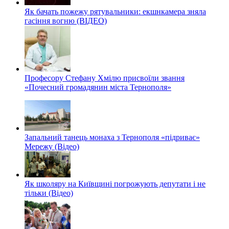
Як бачать пожежу рятувальники: екшнкамера зняла
гасіння вогню (ВІДЕО)
Професору Стефану Хмілю присвоїли звання
«Почесний громадянин міста Тернополя»
Запальний танець монаха з Тернополя «підриває»
Мережу (Відео)
Як школяру на Київщині погрожують депутати і не
тільки (Відео)