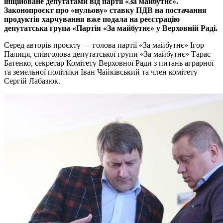
ініційоване депутатами від партії «За майбутнє».
Законопроєкт про «нульову» ставку ПДВ на постачання
продуктів харчування вже подала на реєстрацію
депутатська група «Партія «За майбутнє» у Верховній Раді.
Серед авторів проєкту — голова партії «За майбутнє» Ігор
Палиця, співголова депутатської групи «За майбутнє» Тарас
Батенко, секретар Комітету Верховної Ради з питань аграрної
та земельної політики Іван Чайківський та член комітету
Сергій Лабазюк.