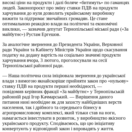
високі ціни на продукти і далі боляче «битимуть» по гаманцях
людей. Законопроєкт про зміну ставки ПДВ на продукти
харчування до нуля дозволить українському виробнику
вижити та підтримає звичайних громадян. Це стане
оптимальною реакцією влади на політичні та економічні
виклики, — зазначив депутат Тернопільської міської ради («За
майбутнє») Рустам Ергешов.
За аналогічне звернення до Президента України, Верховної
ради України та Кабінету Міністрів України щодо скасування
податку на додану вартість на соціально значимі продукти
харчування вчора, 3 лютого, проголосували на сесії
Тернопільської районної ради.
— Наша політична сила ініціювала звернення до української
влади з вимогою якнайскоріше прийняти закон про «нульову»
ставку ПДВ на продукти першої необхідності, —
повідомив керівник фракції «За майбутнє» у Тернопільській
районній раді Ігор Качмарський. — Вирішення даного
питання нині необхідне як для захисту найбідніших верств
населення, так і дрібного та середнього бізнесу в
агропромисловому комплексі, який тільки став на ноги,
намагається інвестувати в розвиток, у виробництво якісного
українського продукту. Сподіваємось, що цю ініціативу
конвертують у відповідний закон і впровадять у життя.