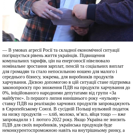
— В умовах агресії Росії та складної економічної ситуації
погіршується рівень життя українців. Підвищення
комунальних тарифів, цін на енергоносії нівелювало
номінальне зростання зарплат, пенсій та соціальних виплат
для громадян та стало непосильною ношею для малого і
середнього бізнесу, зокрема, для виробників продуктів
харчування. Дієвою допомогою в цій ситуації стане підтримка
законопроєкту про зниження ПДВ на продукти харчування до
0%, ініційованого народними депутатами від групи «За
майбутнє». Із першого липня нинішнього року «нульову»
ставку ПДВ на реалізацію харчових продуктів запроваджують
в Європейському Союзі. В сусідній Польщі нульовий податок
на низку продуктів — хліб, молоко, м’ясо, яйця тощо — вже
запровадили з 1 лютого 2022 року. Якщо Україна не знизить
ПДВ для своїх виробників, українська продукція буде
неконкурентоспроможною навіть на внутрішньому ринку, а