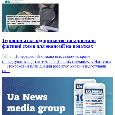
Тернопільське підприємство використало
фіктивні схеми для економії на податках
← Попередня
«Закликаю всіх свідомих краян
×
приєднуватися до тактико-спеціальних навчань»,…
Наступна
→
Покроковий план дій для розвитку України підготували
на…