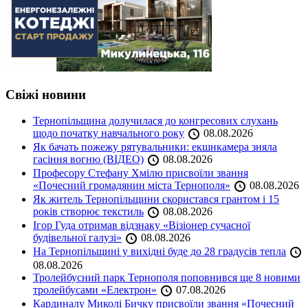
Свіжі новини
Тернопільщина долучилася до конгресових слухань
щодо початку навчального року
08.08.2026
Як бачать пожежу рятувальники: екшнкамера зняла
гасіння вогню (ВІДЕО)
08.08.2026
Професору Стефану Хмілю присвоїли звання
«Почесний громадянин міста Тернополя»
08.08.2026
Як житель Тернопільщини скористався грантом і 15
років створює текстиль
08.08.2026
Ігор Гуда отримав відзнаку «Візіонер сучасної
будівельної галузі»
08.08.2026
На Тернопільщині у вихідні буде до 28 градусів тепла
08.08.2026
Тролейбусний парк Тернополя поповнився ще 8 новими
тролейбусами «Електрон»
07.08.2026
Кардиналу Миколі Бичку присвоїли звання «Почесний