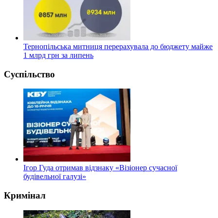
Тернопільська митниця перерахувала до бюджету майже
1 млрд грн за липень
Суспільство
Ігор Гуда отримав відзнаку «Візіонер сучасної
будівельної галузі»
Кримінал