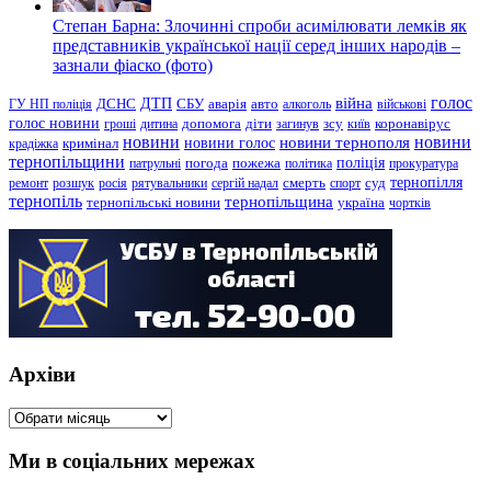
Степан Барна: Злочинні спроби асимілювати лемків як
представників української нації серед інших народів –
зазнали фіаско (фото)
голос
війна
ДТП
ГУ НП поліція
ДСНС
СБУ
аварія
авто
алкоголь
військові
голос новини
зсу
гроші
дитина
допомога
діти
загинув
київ
коронавірус
новини
новини тернополя
новини
новини голос
кримінал
крадіжка
тернопільщини
поліція
патрульні
погода
пожежа
політика
прокуратура
тернопілля
суд
ремонт
розшук
росія
рятувальники
сергій надал
смерть
спорт
тернопіль
тернопільщина
україна
тернопільські новини
чортків
Архіви
Архіви
Ми в соціальних мережах