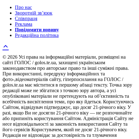
Про нас
Зворотній зв’язок
Співпраця
Реклама
Повідомити новину
Редакційна політика
© 2026 Усі права на інформаційні матеріали, розміщені на
сайті ГОЛОС / golos.te.ua, захищені українським
законодавством про авторське право та інші суміжні права.
При використанні, передруку інформаційних та
фото-,відеоматеріалів сайту, гіперпосилання на ГОЛОС /
golos.te.ua має міститися в першому абзаці тексту. Точка зору
редакції може не збігатися з точкою зору автора, а усі
опубліковані матеріали не претендують на об’єктивність та
всебічність висвітлення теми, про яку йдеться. Користуючись
Сайтом, відвідувач підтверджує, що досяг 21-річного віку. У
разі, якщо Ви не досягли 21-річного віку — не розпочинайте
або припиніть користування Сайтом. Адміністрація Сайту не
несе відповідальності за законність використання Сайту та
його сервісів Користувачем, який не досяг 21-річного віку.
Редакція не відповідає за достовірність та тлумачення