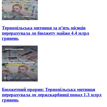
Тернопільська митниця за п’ять місяців
перерахувала до бюджету майже 4,4 млрд
гривень
Бюджетний прорив: Тернопільська митниця
перерахувала до держскарбниці понад 1,3 млрд
гривень