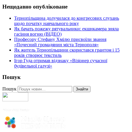
Нещодавно опубліковане
Тернопільщина долучилася до конгресових слухань
щодо початку навчального року
Як бачать пожежу рятувальники: екшнкамера зняла
гасіння вогню (ВІДЕО)
Професору Стефану Хмілю присвоїли звання
«Почесний громадянин міста Тернополя»
Як житель Тернопільщини скористався грантом і 15
років створює текстиль
Ігор Гуда отримав відзнаку «Візіонер сучасної
будівельної галузі»
Пошук
Пошук
Знайти