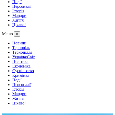
Події
Персоналії
Історія
Мандри
Життя
Цікаво!
Меню
×
Новини
Тернопіль
Тернопілля
Україна/Світ
Політика
Економіка
Суспільство
Кримінал
Події
Персоналії
Історія
Мандри
Життя
Цікаво!