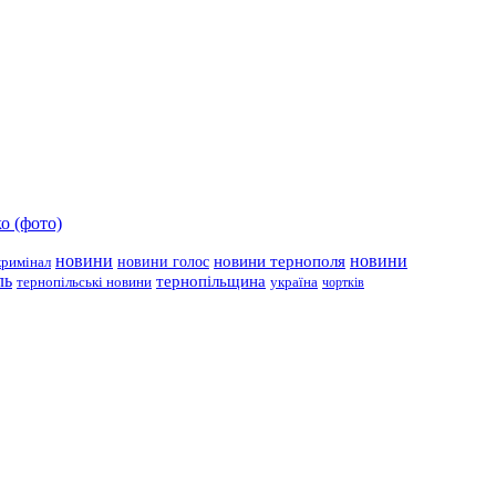
о (фото)
новини
новини тернополя
новини
новини голос
кримінал
ль
тернопільщина
україна
тернопільські новини
чортків