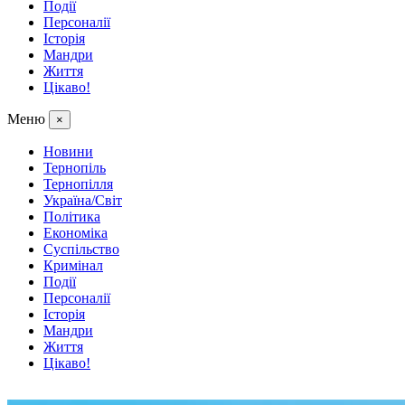
Події
Персоналії
Історія
Мандри
Життя
Цікаво!
Меню
×
Новини
Тернопіль
Тернопілля
Україна/Світ
Політика
Економіка
Суспільство
Кримінал
Події
Персоналії
Історія
Мандри
Життя
Цікаво!