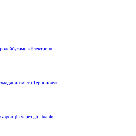
тролейбусами «Електрон»
омадянин міста Тернополя»
оронців через дії лікарів