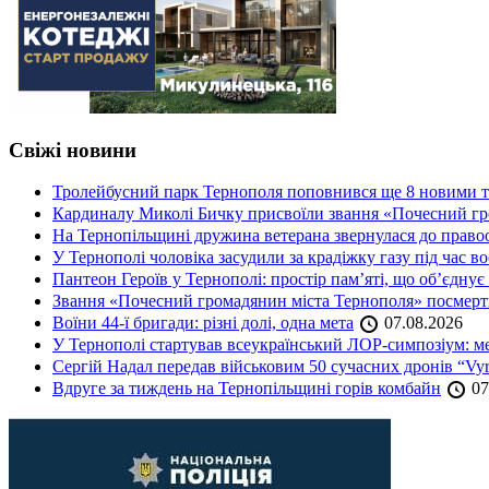
Свіжі новини
Тролейбусний парк Тернополя поповнився ще 8 новими 
Кардиналу Миколі Бичку присвоїли звання «Почесний гр
На Тернопільщині дружина ветерана звернулася до правоох
У Тернополі чоловіка засудили за крадіжку газу під час в
Пантеон Героїв у Тернополі: простір пам’яті, що об’єднує
Звання «Почесний громадянин міста Тернополя» посмерт
Воїни 44-ї бригади: різні долі, одна мета
07.08.2026
У Тернополі стартував всеукраїнський ЛОР-симпозіум: ме
Сергій Надал передав військовим 50 сучасних дронів “Vyr
Вдруге за тиждень на Тернопільщині горів комбайн
07