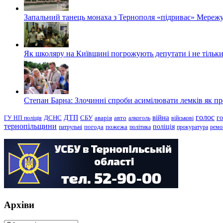
Запальний танець монаха з Тернополя «підриває» Мережу
Як школяру на Київщині погрожують депутати і не тільки
Степан Барна: Злочинні спроби асимілювати лемків як пред
голос
війна
г
ДТП
ГУ НП поліція
ДСНС
СБУ
аварія
авто
алкоголь
військові
тернопільщини
поліція
патрульні
погода
пожежа
політика
прокуратура
ремо
Архіви