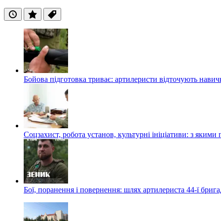
Останні
Популярні
Теги
Бойова підготовка триває: артилеристи відточують навич
Соцзахист, робота установ, культурні ініціативи: з яким
Бої, поранення і повернення: шлях артилериста 44-ї бриг