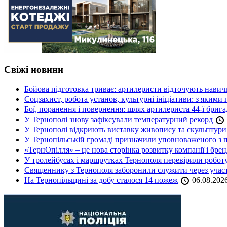
Свіжі новини
Бойова підготовка триває: артилеристи відточують навич
Соцзахист, робота установ, культурні ініціативи: з яким
Бої, поранення і повернення: шлях артилериста 44-ї бриг
У Тернополі знову зафіксували температурний рекорд
У Тернополі відкриють виставку живопису та скульптур
У Тернопільській громаді призначили уповноваженого з п
«ТернОпілля» – це нова сторінка розвитку компанії і бре
У тролейбусах і маршрутках Тернополя перевірили робот
Священнику з Тернополя заборонили служити через участь
На Тернопільщині за добу сталося 14 пожеж
06.08.202