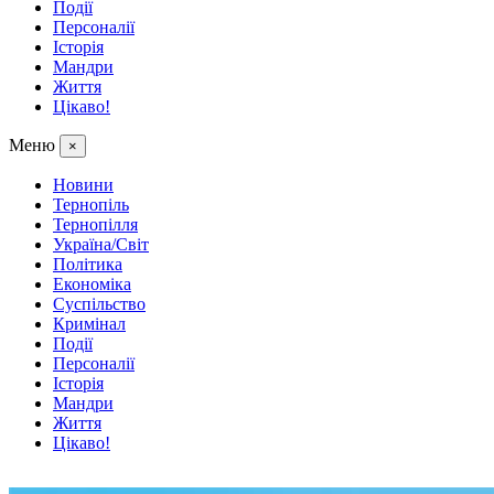
Події
Персоналії
Історія
Мандри
Життя
Цікаво!
Меню
×
Новини
Тернопіль
Тернопілля
Україна/Світ
Політика
Економіка
Суспільство
Кримінал
Події
Персоналії
Історія
Мандри
Життя
Цікаво!