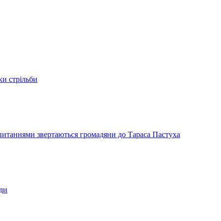
ки стрільби
и питаннями звертаються громадяни до Тараса Пастуха
ади