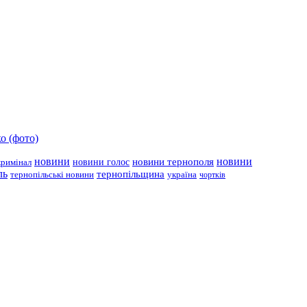
о (фото)
новини
новини тернополя
новини
новини голос
кримінал
ль
тернопільщина
україна
тернопільські новини
чортків