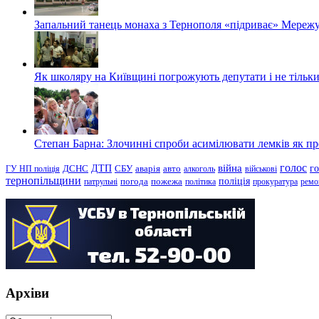
Запальний танець монаха з Тернополя «підриває» Мережу
Як школяру на Київщині погрожують депутати і не тільки
Степан Барна: Злочинні спроби асимілювати лемків як пред
голос
війна
г
ДТП
ГУ НП поліція
ДСНС
СБУ
аварія
авто
алкоголь
військові
тернопільщини
поліція
патрульні
погода
пожежа
політика
прокуратура
ремо
Архіви