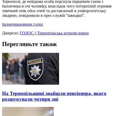
Тернополі, де невідома особа порснула перцевим газом з
балончика в очі чоловіку, внаслідок чого потерпілий отримав
хімічний опік обох очей та доставлений в університетську
лікарню, повідомили в прес-службі “швидкої”.
балончик
новини голос
Джерело:
ГОЛОС || Тернопільська агенція новин
Перегляньте також
На Тернопільщині знайшли пенсіонера, якого
розшукували чотири дні