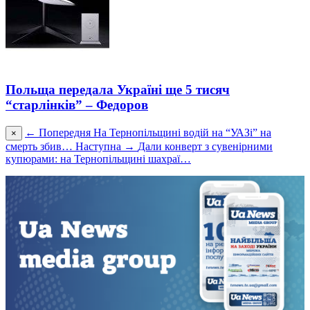
Польща передала Україні ще 5 тисяч
“старлінків” – Федоров
← Попередня
На Тернопільщині водій на “УАЗі” на
×
смерть збив…
Наступна →
Дали конверт з сувенірними
купюрами: на Тернопільщині шахраї…