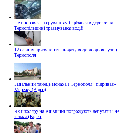
Не впорався з керуванням і врізався в дерево: на
Тернопільщині травмувався водій
12 серпня призупинять подачу води до двох вулиць
Тернополя
Запальний танець монаха з Тернополя «підриває»
Мережу (Відео)
Як школяру на Київщині погрожують депутати і не
тільки (Відео)