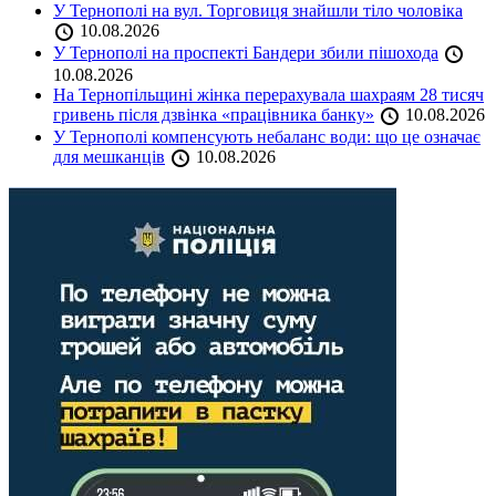
У Тернополі на вул. Торговиця знайшли тіло чоловіка
10.08.2026
У Тернополі на проспекті Бандери збили пішохода
10.08.2026
На Тернопільщині жінка перерахувала шахраям 28 тисяч
гривень після дзвінка «працівника банку»
10.08.2026
У Тернополі компенсують небаланс води: що це означає
для мешканців
10.08.2026