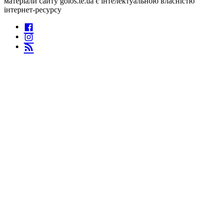
матеріали сайту golos.te.ua є інтелектуальною власністю
інтернет-ресурсу