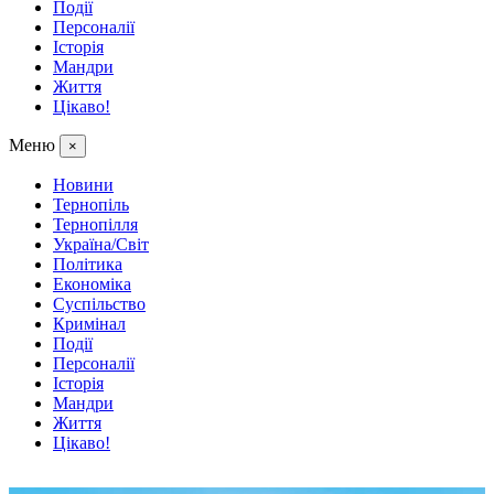
Події
Персоналії
Історія
Мандри
Життя
Цікаво!
Меню
×
Новини
Тернопіль
Тернопілля
Україна/Світ
Політика
Економіка
Суспільство
Кримінал
Події
Персоналії
Історія
Мандри
Життя
Цікаво!