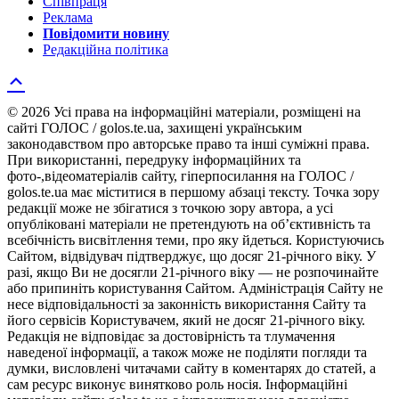
Співпраця
Реклама
Повідомити новину
Редакційна політика
© 2026 Усі права на інформаційні матеріали, розміщені на
сайті ГОЛОС / golos.te.ua, захищені українським
законодавством про авторське право та інші суміжні права.
При використанні, передруку інформаційних та
фото-,відеоматеріалів сайту, гіперпосилання на ГОЛОС /
golos.te.ua має міститися в першому абзаці тексту. Точка зору
редакції може не збігатися з точкою зору автора, а усі
опубліковані матеріали не претендують на об’єктивність та
всебічність висвітлення теми, про яку йдеться. Користуючись
Сайтом, відвідувач підтверджує, що досяг 21-річного віку. У
разі, якщо Ви не досягли 21-річного віку — не розпочинайте
або припиніть користування Сайтом. Адміністрація Сайту не
несе відповідальності за законність використання Сайту та
його сервісів Користувачем, який не досяг 21-річного віку.
Редакція не відповідає за достовірність та тлумачення
наведеної інформації, а також може не поділяти погляди та
думки, висловлені читачами сайту в коментарях до статей, а
сам ресурс виконує винятково роль носія. Інформаційні