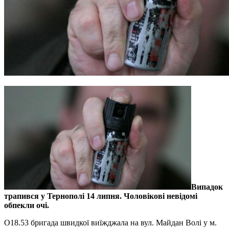
Випадок
трапився у Тернополі 14 липня. Чоловікові невідомі
обпекли очі.
О18.53 бригада швидкої виїжджала на вул. Майдан Волі у м.