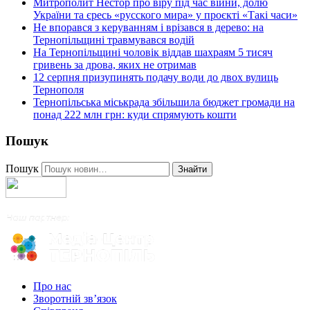
Митрополит Нестор про віру під час війни, долю
України та єресь «русского мира» у проєкті «Такі часи»
Не впорався з керуванням і врізався в дерево: на
Тернопільщині травмувався водій
На Тернопільщині чоловік віддав шахраям 5 тисяч
гривень за дрова, яких не отримав
12 серпня призупинять подачу води до двох вулиць
Тернополя
Тернопільська міськрада збільшила бюджет громади на
понад 222 млн грн: куди спрямують кошти
Пошук
Пошук
Знайти
Про нас
Зворотній зв’язок