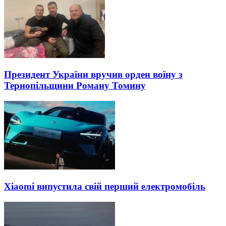
Президент України вручив орден воїну з
Тернопільщини Роману Томину
Xiaomi випустила свій перший електромобіль