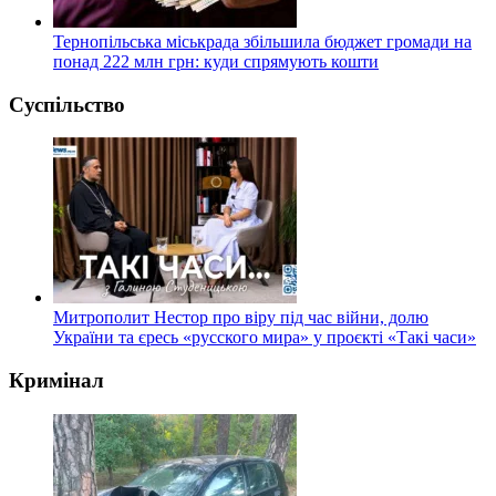
Тернопільська міськрада збільшила бюджет громади на
понад 222 млн грн: куди спрямують кошти
Суспільство
Митрополит Нестор про віру під час війни, долю
України та єресь «русского мира» у проєкті «Такі часи»
Кримінал