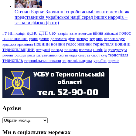
Степан Барна: Злочинні спроби асимілювати лемків як
представників української нації серед інших народів –
зазнали фіаско (фото)
голос
війна
ДТП
ГУ НП поліція
ДСНС
СБУ
аварія
авто
алкоголь
військові
голос новини
зсу
гроші
дитина
допомога
діти
загинув
київ
коронавірус
новини
новини тернополя
новини
новини голос
кримінал
крадіжка
тернопільщини
поліція
патрульні
погода
пожежа
політика
прокуратура
тернопілля
суд
ремонт
розшук
росія
рятувальники
сергій надал
смерть
спорт
тернопіль
тернопільщина
україна
тернопільські новини
чортків
Архіви
Архіви
Ми в соціальних мережах