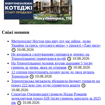
Свіжі новини
Митрополит Нестор про віру під час війни, долю
України та єресь «русского мира» у проєкті «Такі часи»
10.08.2026
Не впорався з керуванням і врізався в дерево: на
Тернопільщині травмувався водій
10.08.2026
На Тернопільщині чоловік віддав шахраям 5 тисяч
гривень за дрова, яких не отримав
10.08.2026
12 серпня призупинять подачу води до двох вулиць
Тернополя
10.08.2026
Тернопільська міськрада збільшила бюджет громади на
понад 222 млн грн: куди спрямують кошти
10.08.2026
Секретар Озернянської громади Назар Романів
задекларував понад 628 тисяч гривень зарплати за 2025
рік
10.08.2026