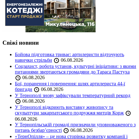
Свіжі новини
Бойова підготовка триває: артилеристи відточують
навички стрільби
06.08.2026
Соцзахист, робота установ, культурні ініціативи: з якими
питаннями звертаються громадяни до Тараса Пастуха
06.08.2026
Бої, поранення і повернення: шлях артилериста 44-ї
бригади
06.08.2026
У Тернополі знову зафіксували температурний рекорд
06.08.2026
У Тернополі відкриють виставку живопису та
скульптури закарпатського подружжя митців Корж
06.08.2026
У Тернопільській громаді призначили уповноваженого з
питань безбар’єрності
06.08.2026
«ТернОпілля» – це нова сторінка розвитку компанії і