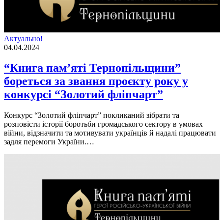
Актуально!
04.04.2024
“Книга пам’яті Тернопільщини”
бореться за звання проєкту року у
конкурсі “Золотий фліпчарт”
Конкурс “Золотий флiпчарт” покликаний зiбрати та
розповiсти iсторiї боротьби громадського сектору в умовах
вiйни, вiдзначити та мотивувати українцiв й надалi працювати
задля перемоги України.…