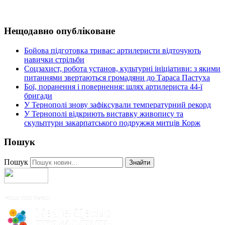
Нещодавно опубліковане
Бойова підготовка триває: артилеристи відточують
навички стрільби
Соцзахист, робота установ, культурні ініціативи: з якими
питаннями звертаються громадяни до Тараса Пастуха
Бої, поранення і повернення: шлях артилериста 44-ї
бригади
У Тернополі знову зафіксували температурний рекорд
У Тернополі відкриють виставку живопису та
скульптури закарпатського подружжя митців Корж
Пошук
Пошук
Знайти