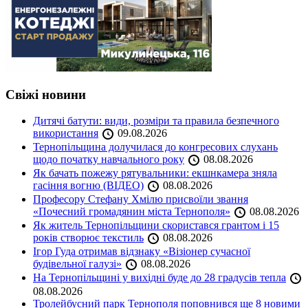
Свіжі новини
Дитячі батути: види, розміри та правила безпечного
використання
09.08.2026
Тернопільщина долучилася до конгресових слухань
щодо початку навчального року
08.08.2026
Як бачать пожежу рятувальники: екшнкамера зняла
гасіння вогню (ВІДЕО)
08.08.2026
Професору Стефану Хмілю присвоїли звання
«Почесний громадянин міста Тернополя»
08.08.2026
Як житель Тернопільщини скористався грантом і 15
років створює текстиль
08.08.2026
Ігор Гуда отримав відзнаку «Візіонер сучасної
будівельної галузі»
08.08.2026
На Тернопільщині у вихідні буде до 28 градусів тепла
08.08.2026
Тролейбусний парк Тернополя поповнився ще 8 новими