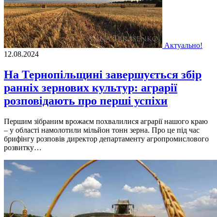
Актуально!
12.08.2024
На Тернопільщині завершується збір
ранніх зернових культур: аграрії
розповідають про перші успіхи
Першим зібраним врожаєм похвалилися аграрії нашого краю
– у області намолотили мільйон тонн зерна. Про це під час
брифінгу розповів директор департаменту агропромислового
розвитку…