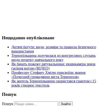
Нещодавно опубліковане
Дитячі батути: види, розміри та правила безпечного
використання
Тернопільщина долучилася до конгресових слухань
щодо початку навчального року
Як бачать пожежу рятувальники: екшнкамера зняла
гасіння вогню (ВІДЕО)
Професору Стефану Хмілю присвоїли звання
«Почесний громадянин міста Тернополя»
Як житель Тернопільщини скористався грантом і 15
років створює текстиль
Пошук
Пошук
Знайти