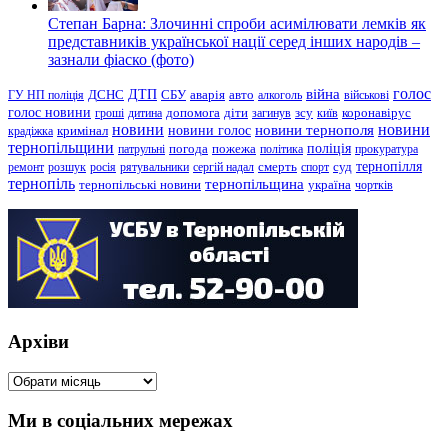
Степан Барна: Злочинні спроби асимілювати лемків як
представників української нації серед інших народів –
зазнали фіаско (фото)
голос
війна
ДТП
ГУ НП поліція
ДСНС
СБУ
аварія
авто
алкоголь
військові
голос новини
зсу
гроші
дитина
допомога
діти
загинув
київ
коронавірус
новини
новини тернополя
новини
новини голос
кримінал
крадіжка
тернопільщини
поліція
патрульні
погода
пожежа
політика
прокуратура
тернопілля
суд
ремонт
розшук
росія
рятувальники
сергій надал
смерть
спорт
тернопіль
тернопільщина
україна
тернопільські новини
чортків
Архіви
Архіви
Ми в соціальних мережах