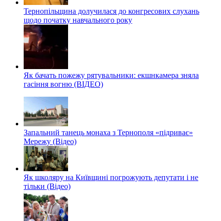
Тернопільщина долучилася до конгресових слухань
щодо початку навчального року
Як бачать пожежу рятувальники: екшнкамера зняла
гасіння вогню (ВІДЕО)
Запальний танець монаха з Тернополя «підриває»
Мережу (Відео)
Як школяру на Київщині погрожують депутати і не
тільки (Відео)