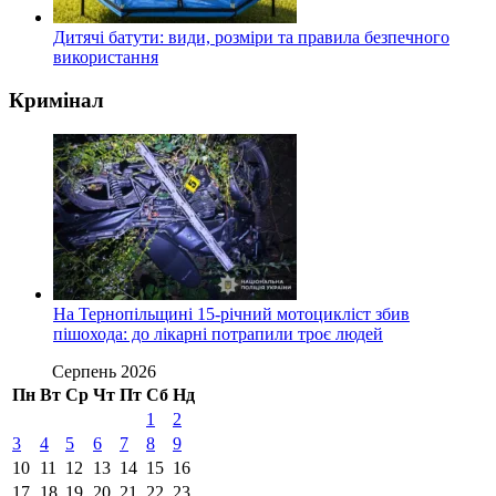
Дитячі батути: види, розміри та правила безпечного
використання
Кримінал
На Тернопільщині 15-річний мотоцикліст збив
пішохода: до лікарні потрапили троє людей
Серпень 2026
Пн
Вт
Ср
Чт
Пт
Сб
Нд
1
2
3
4
5
6
7
8
9
10
11
12
13
14
15
16
17
18
19
20
21
22
23