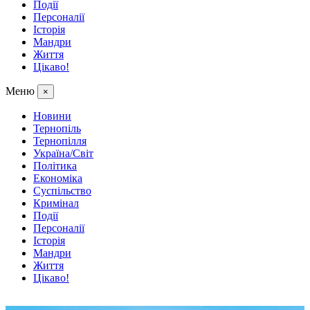
Події
Персоналії
Історія
Мандри
Життя
Цікаво!
Меню
×
Новини
Тернопіль
Тернопілля
Україна/Світ
Політика
Економіка
Суспільство
Кримінал
Події
Персоналії
Історія
Мандри
Життя
Цікаво!