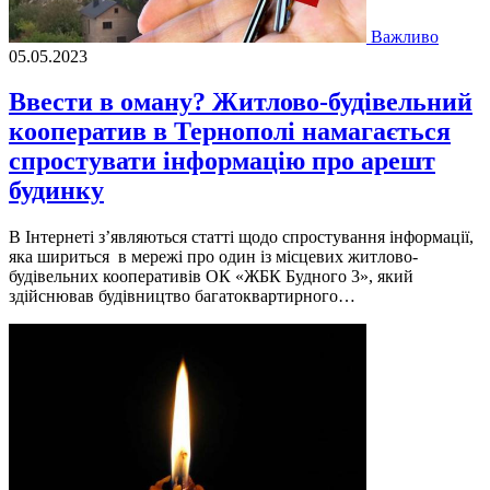
Важливо
05.05.2023
Ввести в оману? Житлово-будівельний
кооператив в Тернополі намагається
спростувати інформацію про арешт
будинку
В Iнтернетi з’являються статтi щодо спростування iнформацiї,
яка шириться в мережi про один iз мiсцевих житлово-
будiвельних кооперативiв ОК «ЖБК Будного 3», який
здiйснював будiвництво багатоквартирного…