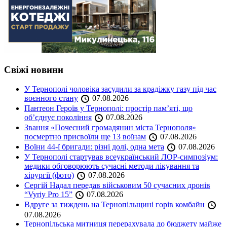
Свіжі новини
У Тернополі чоловіка засудили за крадіжку газу під час
воєнного стану
07.08.2026
Пантеон Героїв у Тернополі: простір пам’яті, що
об’єднує покоління
07.08.2026
Звання «Почесний громадянин міста Тернополя»
посмертно присвоїли ще 13 воїнам
07.08.2026
Воїни 44-ї бригади: різні долі, одна мета
07.08.2026
У Тернополі стартував всеукраїнський ЛОР-симпозіум:
медики обговорюють сучасні методи лікування та
хірургії (фото)
07.08.2026
Сергій Надал передав військовим 50 сучасних дронів
“Vyriy Pro 15”
07.08.2026
Вдруге за тиждень на Тернопільщині горів комбайн
07.08.2026
Тернопільська митниця перерахувала до бюджету майже