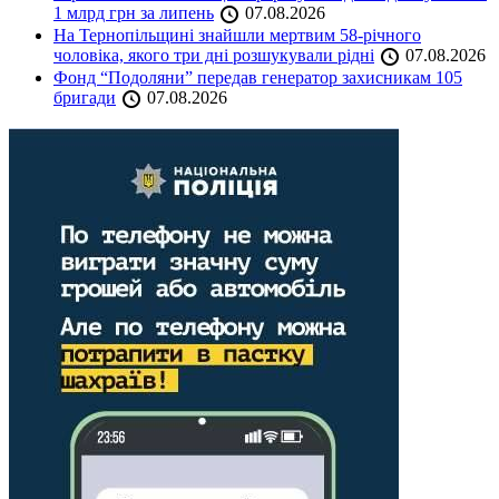
1 млрд грн за липень
07.08.2026
На Тернопільщині знайшли мертвим 58-річного
чоловіка, якого три дні розшукували рідні
07.08.2026
Фонд “Подоляни” передав генератор захисникам 105
бригади
07.08.2026