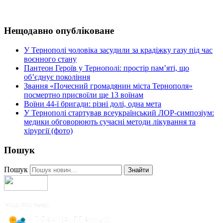
Нещодавно опубліковане
У Тернополі чоловіка засудили за крадіжку газу під час
воєнного стану
Пантеон Героїв у Тернополі: простір пам’яті, що
об’єднує покоління
Звання «Почесний громадянин міста Тернополя»
посмертно присвоїли ще 13 воїнам
Воїни 44-ї бригади: різні долі, одна мета
У Тернополі стартував всеукраїнський ЛОР-симпозіум:
медики обговорюють сучасні методи лікування та
хірургії (фото)
Пошук
Пошук
Знайти