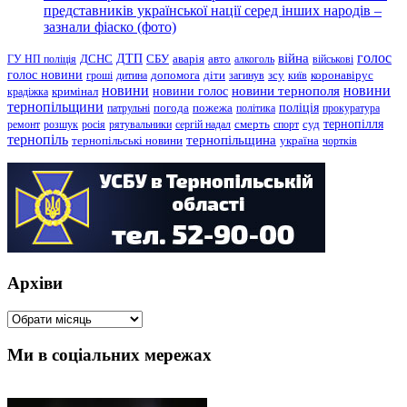
представників української нації серед інших народів –
зазнали фіаско (фото)
голос
війна
ДТП
ГУ НП поліція
ДСНС
СБУ
аварія
авто
алкоголь
військові
голос новини
зсу
гроші
дитина
допомога
діти
загинув
київ
коронавірус
новини
новини тернополя
новини
новини голос
кримінал
крадіжка
тернопільщини
поліція
патрульні
погода
пожежа
політика
прокуратура
тернопілля
суд
ремонт
розшук
росія
рятувальники
сергій надал
смерть
спорт
тернопіль
тернопільщина
україна
тернопільські новини
чортків
Архіви
Архіви
Ми в соціальних мережах