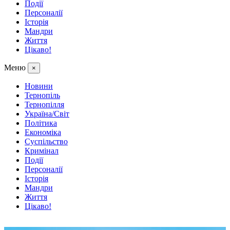
Події
Персоналії
Історія
Мандри
Життя
Цікаво!
Меню
×
Новини
Тернопіль
Тернопілля
Україна/Світ
Політика
Економіка
Суспільство
Кримінал
Події
Персоналії
Історія
Мандри
Життя
Цікаво!