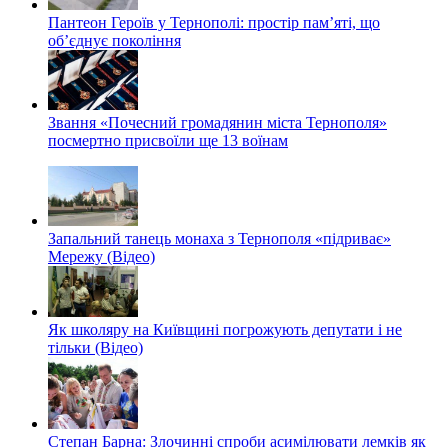
Пантеон Героїв у Тернополі: простір пам’яті, що
об’єднує покоління
Звання «Почесний громадянин міста Тернополя»
посмертно присвоїли ще 13 воїнам
Запальний танець монаха з Тернополя «підриває»
Мережу (Відео)
Як школяру на Київщині погрожують депутати і не
тільки (Відео)
Степан Барна: Злочинні спроби асимілювати лемків як