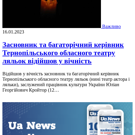
Важливо
16.01.2023
Засновник та багаторічний керівник
Тернопільського обласного театру
ляльок відійшов у вічність
Вiдiйшов у вiчнiсть засновник та багаторiчний керiвник
Тернопiльського обласного театру ляльок (нинi театр актора i
ляльки), заслужений працiвник культури України Юлiан
Георгiйович Кройтор (12…