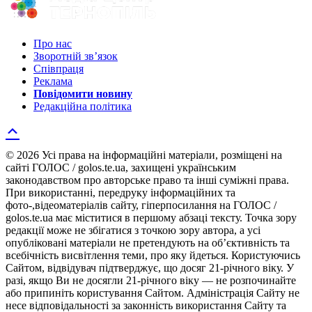
Про нас
Зворотній зв’язок
Співпраця
Реклама
Повідомити новину
Редакційна політика
© 2026 Усі права на інформаційні матеріали, розміщені на
сайті ГОЛОС / golos.te.ua, захищені українським
законодавством про авторське право та інші суміжні права.
При використанні, передруку інформаційних та
фото-,відеоматеріалів сайту, гіперпосилання на ГОЛОС /
golos.te.ua має міститися в першому абзаці тексту. Точка зору
редакції може не збігатися з точкою зору автора, а усі
опубліковані матеріали не претендують на об’єктивність та
всебічність висвітлення теми, про яку йдеться. Користуючись
Сайтом, відвідувач підтверджує, що досяг 21-річного віку. У
разі, якщо Ви не досягли 21-річного віку — не розпочинайте
або припиніть користування Сайтом. Адміністрація Сайту не
несе відповідальності за законність використання Сайту та