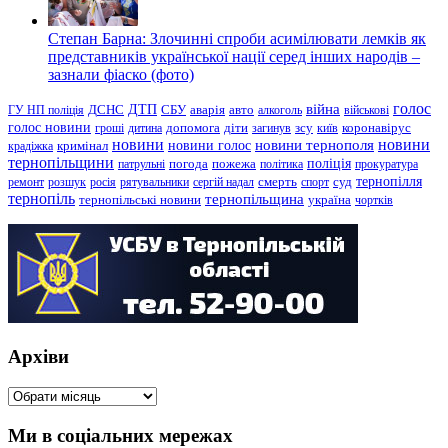
Степан Барна: Злочинні спроби асимілювати лемків як
представників української нації серед інших народів –
зазнали фіаско (фото)
голос
війна
ДТП
ГУ НП поліція
ДСНС
СБУ
аварія
авто
алкоголь
військові
голос новини
зсу
гроші
дитина
допомога
діти
загинув
київ
коронавірус
новини
новини тернополя
новини
новини голос
кримінал
крадіжка
тернопільщини
поліція
патрульні
погода
пожежа
політика
прокуратура
тернопілля
суд
ремонт
розшук
росія
рятувальники
сергій надал
смерть
спорт
тернопіль
тернопільщина
україна
тернопільські новини
чортків
Архіви
Архіви
Ми в соціальних мережах