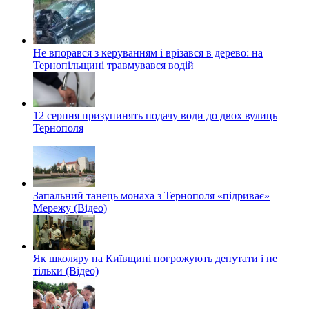
Не впорався з керуванням і врізався в дерево: на
Тернопільщині травмувався водій
12 серпня призупинять подачу води до двох вулиць
Тернополя
Запальний танець монаха з Тернополя «підриває»
Мережу (Відео)
Як школяру на Київщині погрожують депутати і не
тільки (Відео)