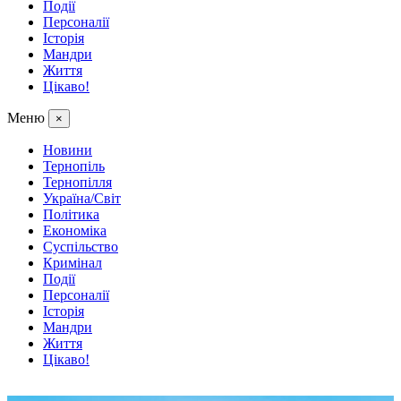
Події
Персоналії
Історія
Мандри
Життя
Цікаво!
Меню
×
Новини
Тернопіль
Тернопілля
Україна/Світ
Політика
Економіка
Суспільство
Кримінал
Події
Персоналії
Історія
Мандри
Життя
Цікаво!