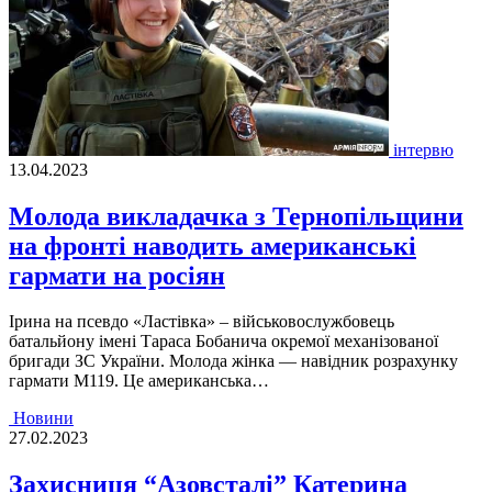
інтервю
13.04.2023
Молода викладачка з Тернопільщини
на фронті наводить американські
гармати на росіян
Iрина на псевдо «Ластiвка» – вiйськовослужбовець
батальйону iменi Тараса Бобанича окремої механiзованої
бригади ЗС України. Молода жiнка — навiдник розрахунку
гармати М119. Це американська…
Новини
27.02.2023
Захисниця “Азовсталі” Катерина