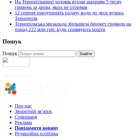
На Тернопільщині чоловік віддав шахраям 5 тисяч
гривень за дрова, яких не отримав
12 серпня призупинять подачу води до двох вулиць
Тернополя
Тернопільська міськрада збільшила бюджет громади на
понад 222 млн грн: куди спрямують кошти
Пошук
Пошук
Знайти
Про нас
Зворотній зв’язок
Співпраця
Реклама
Повідомити новину
Редакційна політика