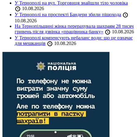
У Тернополі на вул. Торговиця знайшли тіло чоловіка
10.08.2026
У Тернополі на проспекті Бандери збили пішохода
10.08.2026
На Тернопільщині жінка перерахувала шахраям 28 тисяч
гривень після дзвінка «працівника банку»
10.08.2026
У Тернополі компенсують небаланс води: що це означає
для мешканців
10.08.2026