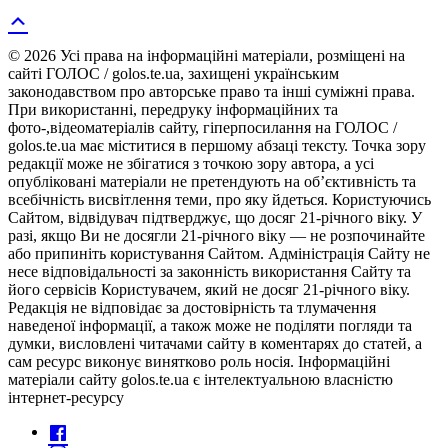
© 2026 Усі права на інформаційні матеріали, розміщені на
сайті ГОЛОС / golos.te.ua, захищені українським
законодавством про авторське право та інші суміжні права.
При використанні, передруку інформаційних та
фото-,відеоматеріалів сайту, гіперпосилання на ГОЛОС /
golos.te.ua має міститися в першому абзаці тексту. Точка зору
редакції може не збігатися з точкою зору автора, а усі
опубліковані матеріали не претендують на об’єктивність та
всебічність висвітлення теми, про яку йдеться. Користуючись
Сайтом, відвідувач підтверджує, що досяг 21-річного віку. У
разі, якщо Ви не досягли 21-річного віку — не розпочинайте
або припиніть користування Сайтом. Адміністрація Сайту не
несе відповідальності за законність використання Сайту та
його сервісів Користувачем, який не досяг 21-річного віку.
Редакція не відповідає за достовірність та тлумачення
наведеної інформації, а також може не поділяти погляди та
думки, висловлені читачами сайту в коментарях до статей, а
сам ресурс виконує винятково роль носія. Інформаційні
матеріали сайту golos.te.ua є інтелектуальною власністю
інтернет-ресурсу