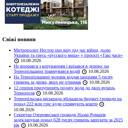
Свіжі новини
Митрополит Нестор про віру під час війни, долю
України та єресь «русского мира» у проєкті «Такі часи»
10.08.2026
Не впорався з керуванням і врізався в дерево: на
Тернопільщині травмувався водій
10.08.2026
На Тернопільщині чоловік віддав шахраям 5 тисяч
гривень за дрова, яких не отримав
10.08.2026
12 серпня призупинять подачу води до двох вулиць
Тернополя
10.08.2026
Тернопільська міськрада збільшила бюджет громади на
понад 222 млн грн: куди спрямують кошти
10.08.2026
Секретар Озернянської громади Назар Романів
задекларував понад 628 тисяч гривень зарплати за 2025
рік
10.08.2026