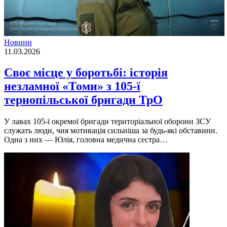
Новини
11.03.2026
Своє місце у боротьбі: історія
незламної «Томи» з 105-ї
тернопільської бригади ТрО
У лавах 105-ї окремої бригади територіальної оборони ЗСУ
служать люди, чия мотивація сильніша за будь-які обставини.
Одна з них — Юлія, головна медична сестра…