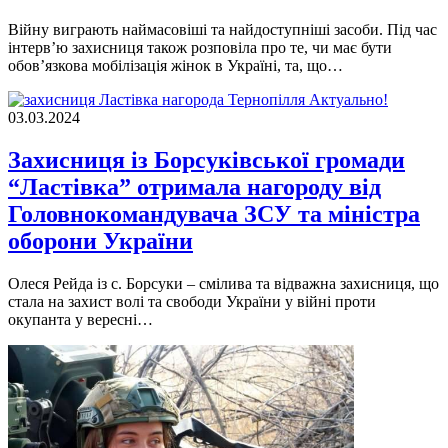
Війну виграють наймасовіші та найдоступніші засоби. Під час
інтервʼю захисниця також розповіла про те, чи має бути
обов’язкова мобілізація жінок в Україні, та, що…
Актуально!
03.03.2024
Захисниця із Борсуківської громади
“Ластівка” отримала нагороду від
Головнокомандувача ЗСУ та міністра
оборони України
Олеся Рейда iз с. Борсуки – смiлива та вiдважна захисниця, що
стала на захист волi та свободи України у вiйнi проти
окупанта у вереснi…