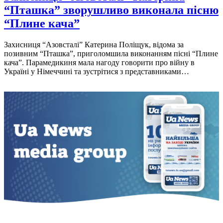
“Пташка” зворушливо виконала пісню
“Плине кача”
Захисниця “Азовсталi” Катерина Полiщук, вiдома за
позивним “Пташка”, приголомшила виконанням пiснi “Плине
кача”. Парамедикиня мала нагоду говорити про вiйну в
Українi у Нiмеччинi та зустрiтися з представниками…