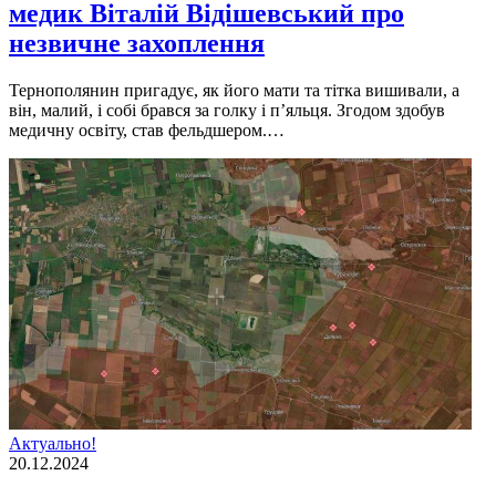
медик Віталій Відішевський про
незвичне захоплення
Тернополянин пригадує, як його мати та тітка вишивали, а
він, малий, і собі брався за голку і п’яльця. Згодом здобув
медичну освіту, став фельдшером.…
Актуально!
20.12.2024