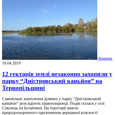
Новини
10.04.2019
12 гектарів землі незаконно захопили у
парку “Дністровський каньйон” на
Тернопільщині
Самовільне захоплення ділянки у парку “Дністровський
каньйон” розслідують правоохоронці. Подія сталася у селі
Сокілець на Бучаччині. На території земель
природоохоронного призначення державної власності