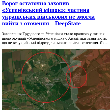
Ворог остаточно захопив
«Успенівський мішок»: частина
українських військових не змогла
вийти з оточення – DeepState
Захоплення Трудового та Успенівки стало крапкою у планах
щодо окупації «Успенівського мішка». Аналітики зазначають,
що не всі українські підрозділи змогли вийти з оточення. Як…