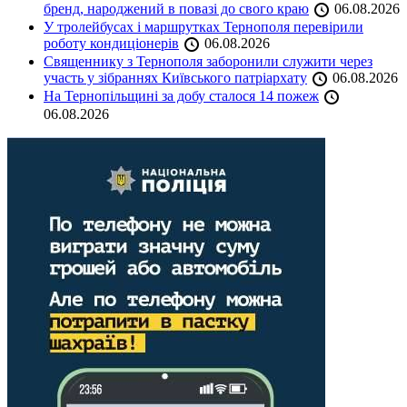
бренд, народжений в повазі до свого краю
06.08.2026
У тролейбусах і маршрутках Тернополя перевірили
роботу кондиціонерів
06.08.2026
Священнику з Тернополя заборонили служити через
участь у зібраннях Київського патріархату
06.08.2026
На Тернопільщині за добу сталося 14 пожеж
06.08.2026