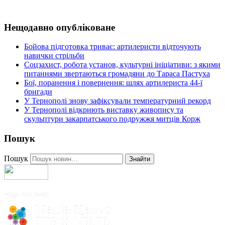
Нещодавно опубліковане
Бойова підготовка триває: артилеристи відточують
навички стрільби
Соцзахист, робота установ, культурні ініціативи: з якими
питаннями звертаються громадяни до Тараса Пастуха
Бої, поранення і повернення: шлях артилериста 44-ї
бригади
У Тернополі знову зафіксували температурний рекорд
У Тернополі відкриють виставку живопису та
скульптури закарпатського подружжя митців Корж
Пошук
Пошук
Знайти