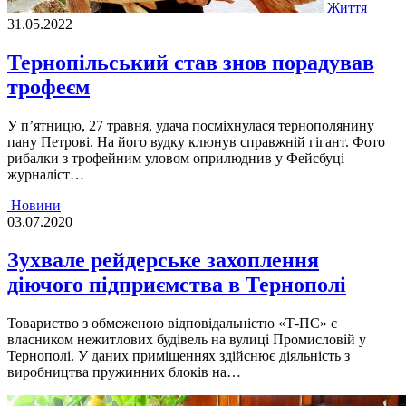
Життя
31.05.2022
Тернопільський став знов порадував
трофеєм
У п’ятницю, 27 травня, удача посміхнулася тернополянину
пану Петрові. На його вудку клюнув справжній гігант. Фото
рибалки з трофейним уловом оприлюднив у Фейсбуці
журналіст…
Новини
03.07.2020
Зухвале рейдерське захоплення
діючого підприємства в Тернополі
Товариство з обмеженою відповідальністю «Т-ПС» є
власником нежитлових будівель на вулиці Промисловій у
Тернополі. У даних приміщеннях здійснює діяльність з
виробництва пружинних блоків на…