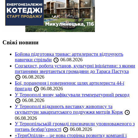
Свіжі новини
Бойова підготовка триває: артилеристи відточують
навички стрільби
06.08.2026
Соцзахист, робота установ, культурні ініціативи: з якими
питаннями звертаються громадяни до Тараса Пастуха
06.08.2026
Бої, поранення і повернення: шлях артилериста 44-ї
бригади
06.08.2026
У Тернополі знову зафіксували температурний рекорд
06.08.2026
У Тернополі відкриють виставку живопису та
скульптури закарпатського подружжя митців Корж
06.08.2026
У Тернопільській громаді призначили уповноваженого з
питань безбар’єрності
06.08.2026
«ТернОпілля» – це нова сторінка розвитку компанії і