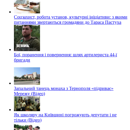
Соцзахист, робота установ, культурні ініціативи: з якими
питаннями звертаються громадяни до Тараса Пастуха
Бої, поранення і повернення: шлях артилериста 44-ї
бригади
Запальний танець монаха з Тернополя «підриває»
Мережу (Відео)
Як школяру на Київщині погрожують депутати і не
тільки (Відео)