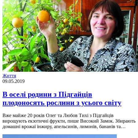
Життя
09.05.2019
В оселі родини з Підгайців
плодоносять рослини з усього світу
Вже майже 20 років Олег та Любов Тихі з Підгайців
вирощують екзотичні фрукти, пише Високий Замок. Збирають
домашні врожаї інжиру, апельсинів, лимонів, бананів та…