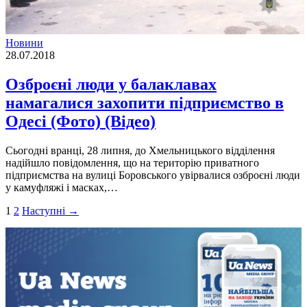
Новини
28.07.2018
Озброєні люди у балаклавах
намагалися захопити підприємство в
Одесі (Фото) (Відео)
Сьогодні вранці, 28 липня, до Хмельницького відділення
надійшло повідомлення, що на територію приватного
підприємства на вулиці Боровського увірвалися озброєні люди
у камуфляжі і масках,…
Пагінація
1
2
Наступні →
записів