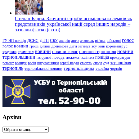
Степан Барна: Злочинні спроби асимілювати лемків як
представників української нації серед інших народів –
зазнали фіаско (фото)
голос
війна
ДТП
ГУ НП поліція
ДСНС
СБУ
аварія
авто
алкоголь
військові
голос новини
зсу
гроші
дитина
допомога
діти
загинув
київ
коронавірус
новини
новини тернополя
новини
новини голос
кримінал
крадіжка
тернопільщини
поліція
патрульні
погода
пожежа
політика
прокуратура
тернопілля
суд
ремонт
розшук
росія
рятувальники
сергій надал
смерть
спорт
тернопіль
тернопільщина
україна
тернопільські новини
чортків
Архіви
Архіви