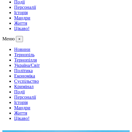
Події
Персоналії
Історія
Мандри
Життя
Цікаво!
Меню
×
Новини
Тернопіль
Тернопілля
Україна/Світ
Політика
Економіка
Суспільство
Кримінал
Події
Персоналії
Історія
Мандри
Життя
Цікаво!