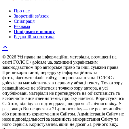
Про нас
Зворотній зв’язок
Співпраця
Реклама
Повідомити новину
Редакційна політика
© 2026 Усі права на інформаційні матеріали, розміщені на
сайті ГОЛОС / golos.te.ua, захищені українським
законодавством про авторське право та інші суміжні права.
При використанні, передруку інформаційних та
фото-,відеоматеріалів сайту, гіперпосилання на ГОЛОС /
golos.te.ua має міститися в першому абзаці тексту. Точка зору
редакції може не збігатися з точкою зору автора, а усі
опубліковані матеріали не претендують на об’єктивність та
всебічність висвітлення теми, про яку йдеться. Користуючись
Сайтом, відвідувач підтверджує, що досяг 21-річного віку. У
разі, якщо Ви не досягли 21-річного віку — не розпочинайте
або припиніть користування Сайтом. Адміністрація Сайту не
несе відповідальності за законність використання Сайту та
його сервісів Користувачем, який не досяг 21-річного віку.