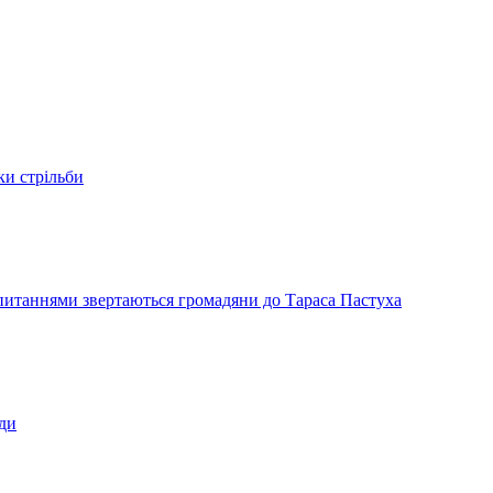
ки стрільби
и питаннями звертаються громадяни до Тараса Пастуха
ади