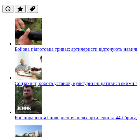
Останні
Популярні
Теги
Бойова підготовка триває: артилеристи відточують навич
Соцзахист, робота установ, культурні ініціативи: з яким
Бої, поранення і повернення: шлях артилериста 44-ї бриг