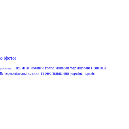
о (фото)
новини
новини тернополя
новини
новини голос
кримінал
ль
тернопільщина
україна
тернопільські новини
чортків