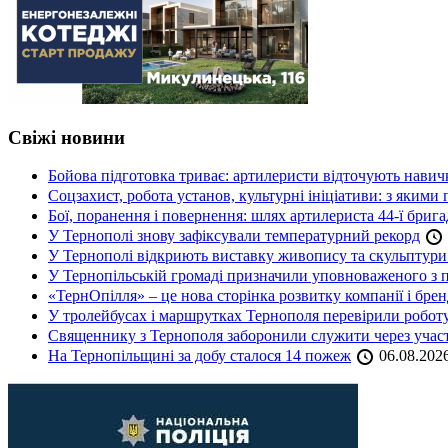
Свіжі новини
Бойова підготовка триває: артилеристи відточують навич
Соцзахист, робота установ, культурні ініціативи: з яким
Бої, поранення і повернення: шлях артилериста 44-ї бриг
У Тернополі знову зафіксували температурний рекорд
У Тернополі відкриють виставку живопису та скульптур
У Тернопільській громаді призначили уповноваженого з п
«ТернОпілля» – це нова сторінка розвитку компанії і бре
У тролейбусах і маршрутках Тернополя перевірили робот
Священнику з Тернополя заборонили служити через участь
На Тернопільщині за добу сталося 14 пожеж
06.08.202