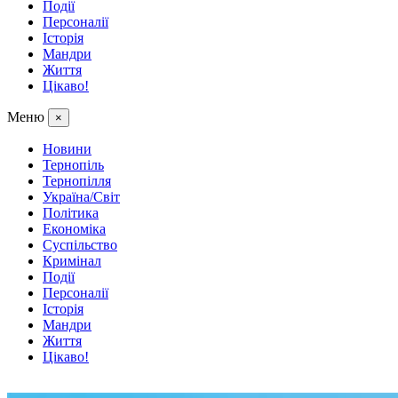
Події
Персоналії
Історія
Мандри
Життя
Цікаво!
Меню
×
Новини
Тернопіль
Тернопілля
Україна/Світ
Політика
Економіка
Суспільство
Кримінал
Події
Персоналії
Історія
Мандри
Життя
Цікаво!