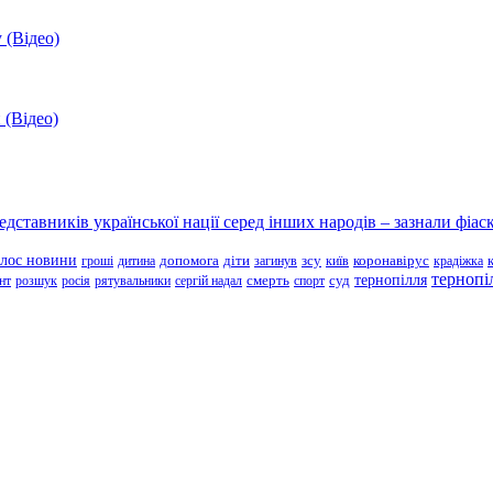
 (Відео)
 (Відео)
ставників української нації серед інших народів – зазнали фіаск
олос новини
зсу
гроші
дитина
допомога
діти
загинув
київ
коронавірус
крадіжка
тернопі
тернопілля
суд
нт
розшук
росія
рятувальники
сергій надал
смерть
спорт