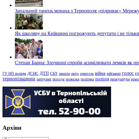
Запальний танець монаха з Тернополя «підриває» Мережу
Як школяру на Київщині погрожують депутати і не тільки
Степан Барна: Злочинні спроби асимілювати лемків як пред
голос
війна
г
ДТП
ГУ НП поліція
ДСНС
СБУ
аварія
авто
алкоголь
військові
тернопільщини
поліція
патрульні
погода
пожежа
політика
прокуратура
ремо
Архіви