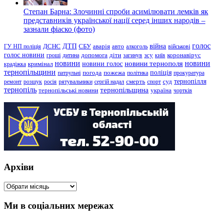
Степан Барна: Злочинні спроби асимілювати лемків як
представників української нації серед інших народів –
зазнали фіаско (фото)
голос
війна
ДТП
ГУ НП поліція
ДСНС
СБУ
аварія
авто
алкоголь
військові
голос новини
зсу
гроші
дитина
допомога
діти
загинув
київ
коронавірус
новини
новини тернополя
новини
новини голос
кримінал
крадіжка
тернопільщини
поліція
патрульні
погода
пожежа
політика
прокуратура
тернопілля
суд
ремонт
розшук
росія
рятувальники
сергій надал
смерть
спорт
тернопіль
тернопільщина
україна
тернопільські новини
чортків
Архіви
Архіви
Ми в соціальних мережах