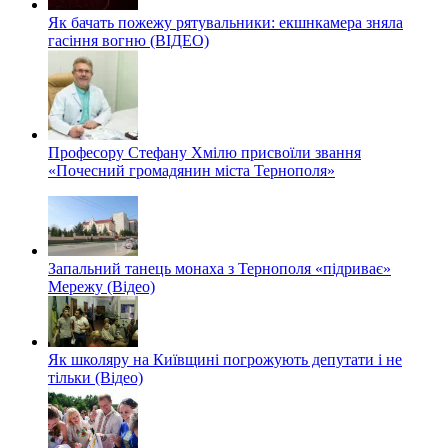
Як бачать пожежу рятувальники: екшнкамера зняла
гасіння вогню (ВІДЕО)
Професору Стефану Хмілю присвоїли звання
«Почесний громадянин міста Тернополя»
Запальний танець монаха з Тернополя «підриває»
Мережу (Відео)
Як школяру на Київщині погрожують депутати і не
тільки (Відео)