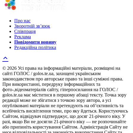
Про нас
Зворотній зв’язок
Співпраця
Реклама
Повідомити новину
Редакційна політика
© 2026 Усі права на інформаційні матеріали, розміщені на
сайті ГОЛОС / golos.te.ua, захищені українським
законодавством про авторське право та інші суміжні права.
При використанні, передруку інформаційних та
фото-,відеоматеріалів сайту, гіперпосилання на ГОЛОС /
golos.te.ua має міститися в першому абзаці тексту. Точка зору
редакції може не збігатися з точкою зору автора, а усі
опубліковані матеріали не претендують на об’єктивність та
всебічність висвітлення теми, про яку йдеться. Користуючись
Сайтом, відвідувач підтверджує, що досяг 21-річного віку. У
разі, якщо Ви не досягли 21-річного віку — не розпочинайте
або припиніть користування Сайтом. Адміністрація Сайту не
несе відповідальності за законність використання Сайту та