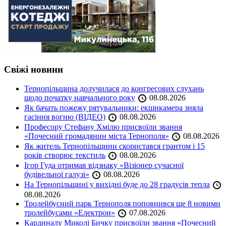
Свіжі новини
Тернопільщина долучилася до конгресових слухань
щодо початку навчального року
08.08.2026
Як бачать пожежу рятувальники: екшнкамера зняла
гасіння вогню (ВІДЕО)
08.08.2026
Професору Стефану Хмілю присвоїли звання
«Почесний громадянин міста Тернополя»
08.08.2026
Як житель Тернопільщини скористався грантом і 15
років створює текстиль
08.08.2026
Ігор Гуда отримав відзнаку «Візіонер сучасної
будівельної галузі»
08.08.2026
На Тернопільщині у вихідні буде до 28 градусів тепла
08.08.2026
Тролейбусний парк Тернополя поповнився ще 8 новими
тролейбусами «Електрон»
07.08.2026
Кардиналу Миколі Бичку присвоїли звання «Почесний