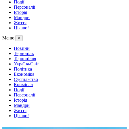
Події
Персоналії
Історія
Мандри
Життя
Цікаво!
Меню
×
Новини
Тернопіль
Тернопілля
Україна/Світ
Політика
Економіка
Суспільство
Кримінал
Події
Персоналії
Історія
Мандри
Життя
Цікаво!