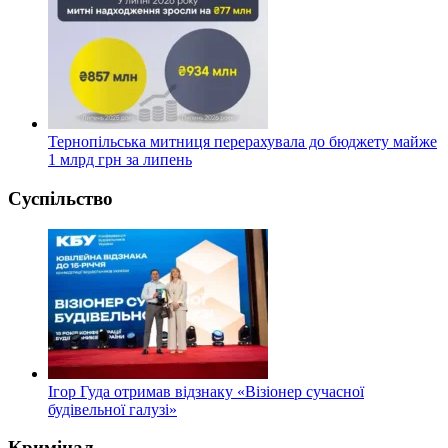
Тернопільська митниця перерахувала до бюджету майже
1 млрд грн за липень
Суспільство
Ігор Гуда отримав відзнаку «Візіонер сучасної
будівельної галузі»
Кримінал