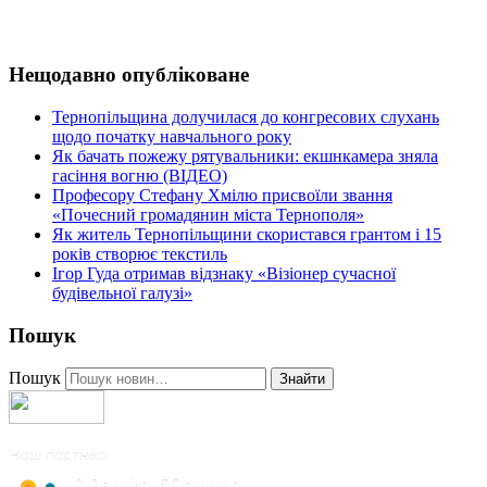
Нещодавно опубліковане
Тернопільщина долучилася до конгресових слухань
щодо початку навчального року
Як бачать пожежу рятувальники: екшнкамера зняла
гасіння вогню (ВІДЕО)
Професору Стефану Хмілю присвоїли звання
«Почесний громадянин міста Тернополя»
Як житель Тернопільщини скористався грантом і 15
років створює текстиль
Ігор Гуда отримав відзнаку «Візіонер сучасної
будівельної галузі»
Пошук
Пошук
Знайти