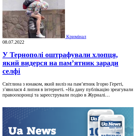
Кримінал
08.07.2022
У Тернополі оштрафували хлопця,
який видерся на пам’ятник заради
селфі
Свiтлина з юнаком, який вилiз на пам’ятник Iгорю Геретi,
з’явилася 4 липня в iнтернетi. «На дану публiкацiю зреагували
правоохоронцi та зареєстрували подiю в Журналi…