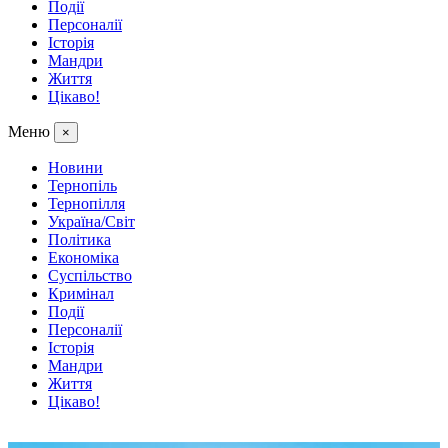
Події
Персоналії
Історія
Мандри
Життя
Цікаво!
Меню
×
Новини
Тернопіль
Тернопілля
Україна/Світ
Політика
Економіка
Суспільство
Кримінал
Події
Персоналії
Історія
Мандри
Життя
Цікаво!