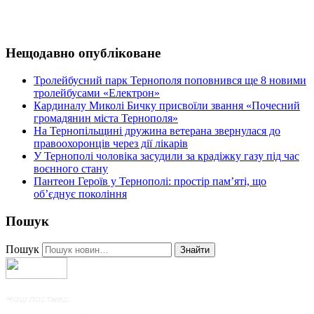
Нещодавно опубліковане
Тролейбусний парк Тернополя поповнився ще 8 новими
тролейбусами «Електрон»
Кардиналу Миколі Бичку присвоїли звання «Почесний
громадянин міста Тернополя»
На Тернопільщині дружина ветерана звернулася до
правоохоронців через дії лікарів
У Тернополі чоловіка засудили за крадіжку газу під час
воєнного стану
Пантеон Героїв у Тернополі: простір пам’яті, що
об’єднує покоління
Пошук
Пошук
Знайти