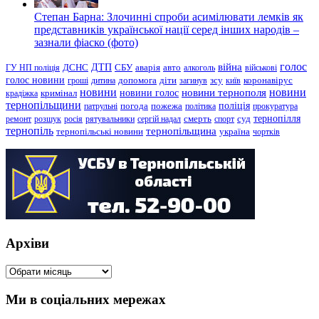
Степан Барна: Злочинні спроби асимілювати лемків як
представників української нації серед інших народів –
зазнали фіаско (фото)
голос
війна
ДТП
ГУ НП поліція
ДСНС
СБУ
аварія
авто
алкоголь
військові
голос новини
зсу
гроші
дитина
допомога
діти
загинув
київ
коронавірус
новини
новини тернополя
новини
новини голос
кримінал
крадіжка
тернопільщини
поліція
патрульні
погода
пожежа
політика
прокуратура
тернопілля
суд
ремонт
розшук
росія
рятувальники
сергій надал
смерть
спорт
тернопіль
тернопільщина
україна
тернопільські новини
чортків
Архіви
Архіви
Ми в соціальних мережах