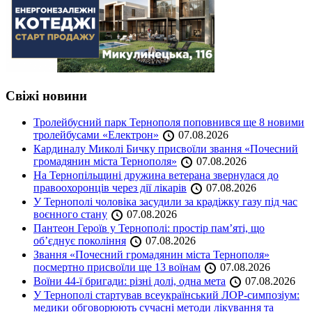
Свіжі новини
Тролейбусний парк Тернополя поповнився ще 8 новими
тролейбусами «Електрон»
07.08.2026
Кардиналу Миколі Бичку присвоїли звання «Почесний
громадянин міста Тернополя»
07.08.2026
На Тернопільщині дружина ветерана звернулася до
правоохоронців через дії лікарів
07.08.2026
У Тернополі чоловіка засудили за крадіжку газу під час
воєнного стану
07.08.2026
Пантеон Героїв у Тернополі: простір пам’яті, що
об’єднує покоління
07.08.2026
Звання «Почесний громадянин міста Тернополя»
посмертно присвоїли ще 13 воїнам
07.08.2026
Воїни 44-ї бригади: різні долі, одна мета
07.08.2026
У Тернополі стартував всеукраїнський ЛОР-симпозіум:
медики обговорюють сучасні методи лікування та