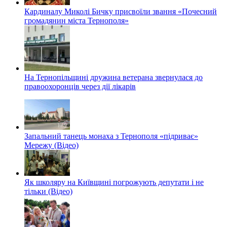
Кардиналу Миколі Бичку присвоїли звання «Почесний
громадянин міста Тернополя»
На Тернопільщині дружина ветерана звернулася до
правоохоронців через дії лікарів
Запальний танець монаха з Тернополя «підриває»
Мережу (Відео)
Як школяру на Київщині погрожують депутати і не
тільки (Відео)