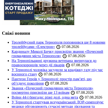
Свіжі новини
Тролейбусний парк Тернополя поповнився ще 8 новими
тролейбусами «Електрон»
07.08.2026
Кардиналу Миколі Бичку присвоїли звання «Почесний
громадянин міста Тернополя»
07.08.2026
На Тернопільщині дружина ветерана звернулася до
правоохоронців через дії лікарів
07.08.2026
У Тернополі чоловіка засудили за крадіжку газу під час
воєнного стану
07.08.2026
Пантеон Героїв у Тернополі: простір пам’яті, що
об’єднує покоління
07.08.2026
Звання «Почесний громадянин міста Тернополя»
посмертно присвоїли ще 13 воїнам
07.08.2026
Воїни 44-ї бригади: різні долі, одна мета
07.08.2026
У Тернополі стартував всеукраїнський ЛОР-симпозіум:
медики обговорюють сучасні методи лікування та