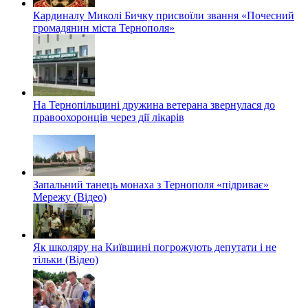
Кардиналу Миколі Бичку присвоїли звання «Почесний
громадянин міста Тернополя»
На Тернопільщині дружина ветерана звернулася до
правоохоронців через дії лікарів
Запальний танець монаха з Тернополя «підриває»
Мережу (Відео)
Як школяру на Київщині погрожують депутати і не
тільки (Відео)