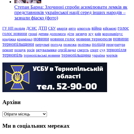
Степан Барна: Злочинні спроби асимілювати лемків як
представників української нації серед інших народів –
зазнали фіаско (фото)
голос
війна
ДТП
ГУ НП поліція
ДСНС
СБУ
аварія
авто
алкоголь
військові
голос новини
зсу
гроші
дитина
допомога
діти
загинув
київ
коронавірус
новини
новини тернополя
новини
новини голос
кримінал
крадіжка
тернопільщини
поліція
патрульні
погода
пожежа
політика
прокуратура
тернопілля
суд
ремонт
розшук
росія
рятувальники
сергій надал
смерть
спорт
тернопіль
тернопільщина
україна
тернопільські новини
чортків
Архіви
Архіви
Ми в соціальних мережах