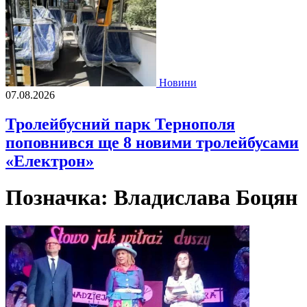
Новини
07.08.2026
Тролейбусний парк Тернополя
поповнився ще 8 новими тролейбусами
«Електрон»
Позначка:
Владислава Боцян