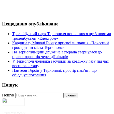
Нещодавно опубліковане
Тролейбусний парк Тернополя поповнився ще 8 новими
тролейбусами «Електрон»
Кардиналу Миколі Бичку присвоїли звання «Почесний
громадянин міста Тернополя»
На Тернопільщині дружина ветерана звернулася до
правоохоронців через дії лікарів
У Тернополі чоловіка засудили за крадіжку газу під час
воєнного стану
Пантеон Героїв у Тернополі: простір пам’яті, що
об’єднує покоління
Пошук
Пошук
Знайти