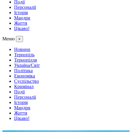
Події
Персоналії
Історія
Мандри
Життя
Цікаво!
Меню
×
Новини
Тернопіль
Тернопілля
Україна/Світ
Політика
Економіка
Суспільство
Кримінал
Події
Персоналії
Історія
Мандри
Життя
Цікаво!