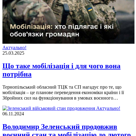
Актуально!
25.03.2025
Що таке мобілізація і для чого вона
потрібна
Тернопільський обласний ТЦК та СП нагадує про те, що
мoбiлiзaцiя – це планове переведення економіки країни і її
Збройних сил на функціонування в умовах воєнного…
Актуально!
06.11.2024
Володимир Зеленський продовжив
воєнний стан та мобілізацію до лютого