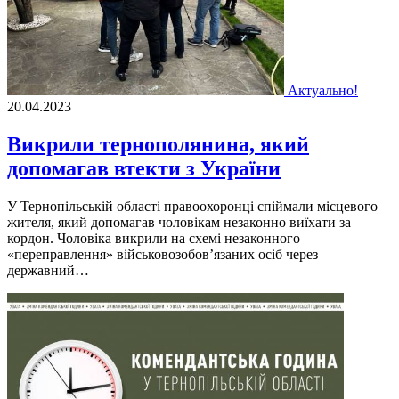
Актуально!
20.04.2023
Викрили тернополянина, який
допомагав втекти з України
У Тернопiльськiй областi правоохоронці спiймали мiсцевого
жителя, який допомагав чоловiкам незаконно виїхати за
кордон. Чоловiка викрили на схемi незаконного
«переправлення» вiйськовозобов’язаних осiб через
державний…