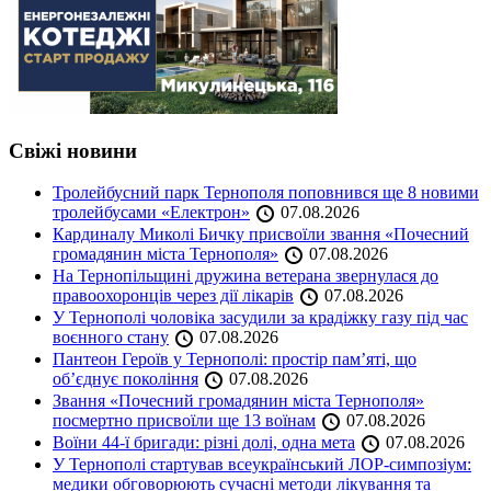
Свіжі новини
Тролейбусний парк Тернополя поповнився ще 8 новими
тролейбусами «Електрон»
07.08.2026
Кардиналу Миколі Бичку присвоїли звання «Почесний
громадянин міста Тернополя»
07.08.2026
На Тернопільщині дружина ветерана звернулася до
правоохоронців через дії лікарів
07.08.2026
У Тернополі чоловіка засудили за крадіжку газу під час
воєнного стану
07.08.2026
Пантеон Героїв у Тернополі: простір пам’яті, що
об’єднує покоління
07.08.2026
Звання «Почесний громадянин міста Тернополя»
посмертно присвоїли ще 13 воїнам
07.08.2026
Воїни 44-ї бригади: різні долі, одна мета
07.08.2026
У Тернополі стартував всеукраїнський ЛОР-симпозіум:
медики обговорюють сучасні методи лікування та