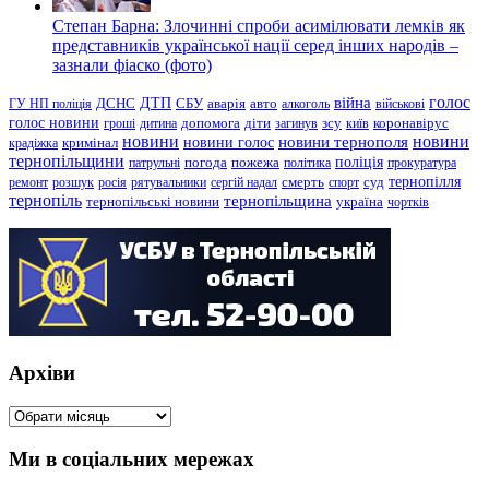
Степан Барна: Злочинні спроби асимілювати лемків як
представників української нації серед інших народів –
зазнали фіаско (фото)
голос
війна
ДТП
ГУ НП поліція
ДСНС
СБУ
аварія
авто
алкоголь
військові
голос новини
зсу
гроші
дитина
допомога
діти
загинув
київ
коронавірус
новини
новини тернополя
новини
новини голос
кримінал
крадіжка
тернопільщини
поліція
патрульні
погода
пожежа
політика
прокуратура
тернопілля
суд
ремонт
розшук
росія
рятувальники
сергій надал
смерть
спорт
тернопіль
тернопільщина
україна
тернопільські новини
чортків
Архіви
Архіви
Ми в соціальних мережах