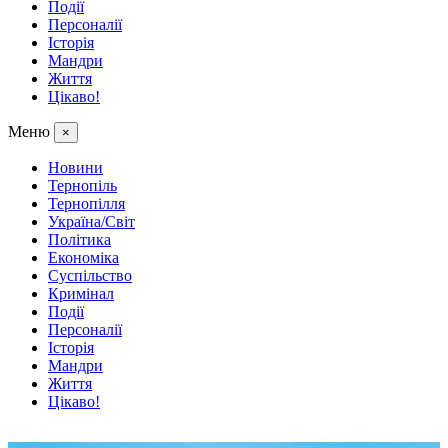
Події
Персоналії
Історія
Мандри
Життя
Цікаво!
Меню
×
Новини
Тернопіль
Тернопілля
Україна/Світ
Політика
Економіка
Суспільство
Кримінал
Події
Персоналії
Історія
Мандри
Життя
Цікаво!