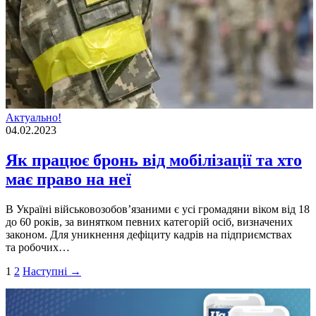
Актуально!
04.02.2023
Як працює бронь від мобілізації та хто
має право на неї
В Українi вiйськовозобов’язаними є усi громадяни вiком вiд 18
до 60 рокiв, за винятком певних категорiй осiб, визначених
законом. Для уникнення дефiциту кадрiв на пiдприємствах
та робочих…
Пагінація
1
2
Наступні →
записів