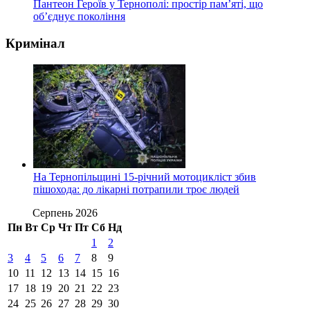
Пантеон Героїв у Тернополі: простір пам’яті, що
об’єднує покоління
Кримінал
На Тернопільщині 15-річний мотоцикліст збив
пішохода: до лікарні потрапили троє людей
Серпень 2026
Пн
Вт
Ср
Чт
Пт
Сб
Нд
1
2
3
4
5
6
7
8
9
10
11
12
13
14
15
16
17
18
19
20
21
22
23
24
25
26
27
28
29
30