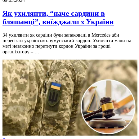
09.03.2024
Як ухилянти, “наче сардини в
бляшанці”, виїжджали з України
34 ухилянти як сардiни були запакованi в Mercedes аби
пересiкти українсько-румунський кордон. Ухилянти мали на
метi незаконно перетнути кордон України за грошi
органiзатору – …