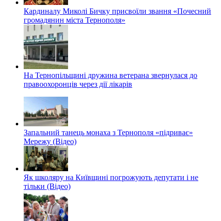
Кардиналу Миколі Бичку присвоїли звання «Почесний
громадянин міста Тернополя»
На Тернопільщині дружина ветерана звернулася до
правоохоронців через дії лікарів
Запальний танець монаха з Тернополя «підриває»
Мережу (Відео)
Як школяру на Київщині погрожують депутати і не
тільки (Відео)