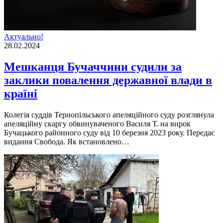
Актуально!
28.02.2024
Мешканця Бучаччини судили за
заклики повалення державної влади в
країні
Колегія суддів Тернопільського апеляційного суду розглянула
апеляційну скаргу обвинуваченого Василя Т. на вирок
Бучацького районного суду від 10 березня 2023 року. Передає
видання Свобода. Як встановлено…