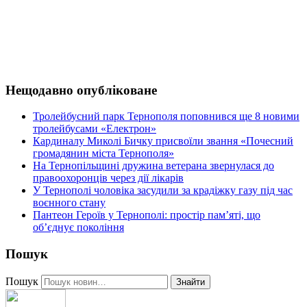
Нещодавно опубліковане
Тролейбусний парк Тернополя поповнився ще 8 новими
тролейбусами «Електрон»
Кардиналу Миколі Бичку присвоїли звання «Почесний
громадянин міста Тернополя»
На Тернопільщині дружина ветерана звернулася до
правоохоронців через дії лікарів
У Тернополі чоловіка засудили за крадіжку газу під час
воєнного стану
Пантеон Героїв у Тернополі: простір пам’яті, що
об’єднує покоління
Пошук
Пошук
Знайти