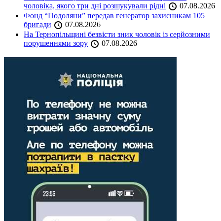
чоловіка, якого три дні розшукували рідні
07.08.2026
Фонд “Подоляни” передав генератор захисникам 105
бригади
07.08.2026
На Тернопільщині безвісти зник чоловік із серйозними
порушеннями зору
07.08.2026