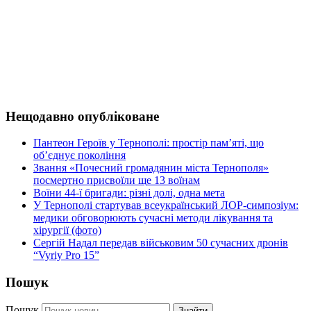
Нещодавно опубліковане
Пантеон Героїв у Тернополі: простір пам’яті, що
об’єднує покоління
Звання «Почесний громадянин міста Тернополя»
посмертно присвоїли ще 13 воїнам
Воїни 44-ї бригади: різні долі, одна мета
У Тернополі стартував всеукраїнський ЛОР-симпозіум:
медики обговорюють сучасні методи лікування та
хірургії (фото)
Сергій Надал передав військовим 50 сучасних дронів
“Vyriy Pro 15”
Пошук
Пошук
Знайти