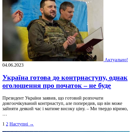
Актуально!
04.06.2023
Україна готова до контрнаступу, однак
оголошення про початок – не буде
Президент України заявив, що готовий розпочати
довгоочiкуваний контрнаступ, але попередив, що вiн може
зайняти деякий час i матиме високу цiну. – Ми твердо вiримо,
…
Пагінація
1
2
Наступні →