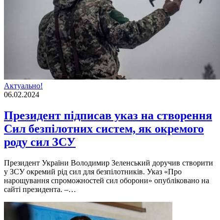
Актуально!
06.02.2024
Президент підписав указ на створення
Сил безпілотних систем, як окремого
роду сил ЗСУ
Президент України Володимир Зеленський доручив створити
у ЗСУ окремий рід сил для безпілотників. Указ «Про
нарощування спроможностей сил оборони» опубліковано на
сайті президента. –…