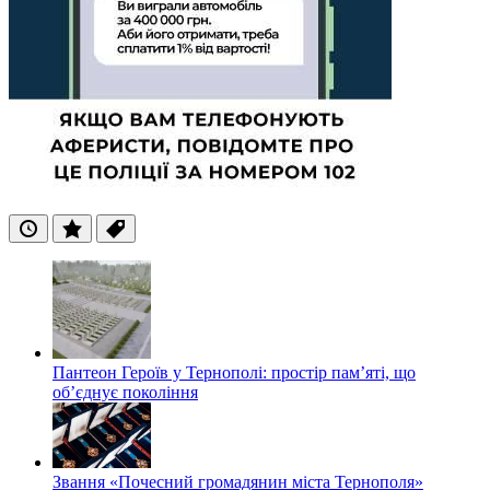
Останні
Популярні
Теги
Пантеон Героїв у Тернополі: простір пам’яті, що
об’єднує покоління
Звання «Почесний громадянин міста Тернополя»