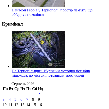
Пантеон Героїв у Тернополі: простір пам’яті, що
об’єднує покоління
Кримінал
На Тернопільщині 15-річний мотоцикліст збив
пішохода: до лікарні потрапили троє людей
Серпень 2026
Пн
Вт
Ср
Чт
Пт
Сб
Нд
1
2
3
4
5
6
7
8
9
10
11
12
13
14
15
16