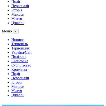
Події
Персоналії
Історія
Мандри
Життя
Цікаво!
Меню
×
Новини
Тернопіль
Тернопілля
Україна/Світ
Політика
Економіка
Суспільство
Кримінал
Події
Персоналії
Історія
Мандри
Життя
Цікаво!