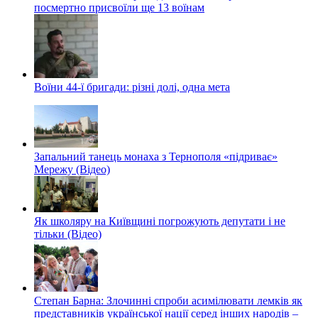
посмертно присвоїли ще 13 воїнам
Воїни 44-ї бригади: різні долі, одна мета
Запальний танець монаха з Тернополя «підриває»
Мережу (Відео)
Як школяру на Київщині погрожують депутати і не
тільки (Відео)
Степан Барна: Злочинні спроби асимілювати лемків як
представників української нації серед інших народів –