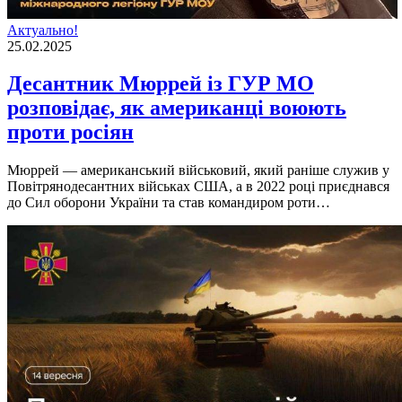
Актуально!
25.02.2025
Десантник Мюррей із ГУР МО
розповідає, як американці воюють
проти росіян
Мюррей — американський вiйськовий, який ранiше служив у
Повiтрянодесантних вiйськах США, а в 2022 роцi приєднався
до Сил оборони України та став командиром роти…