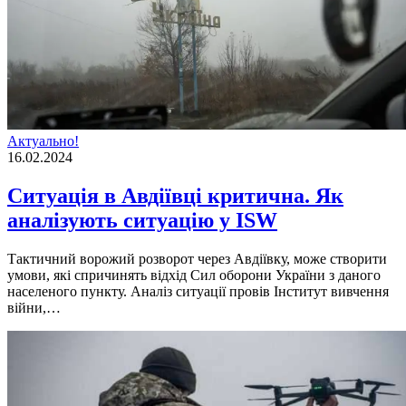
Актуально!
16.02.2024
Ситуація в Авдіївці критична. Як
аналізують ситуацію у ISW
Тактичний ворожий розворот через Авдіївку, може створити
умови, які спричинять відхід Сил оборони України з даного
населеного пункту. Аналіз ситуації провів Інститут вивчення
війни,…