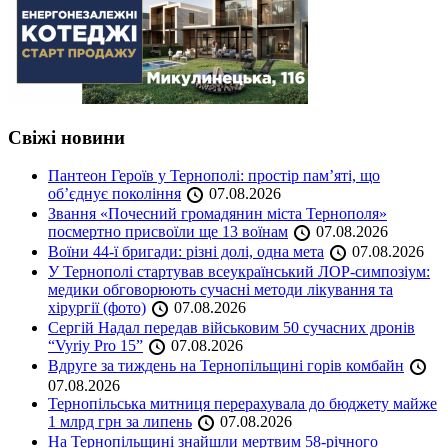
Свіжі новини
Пантеон Героїв у Тернополі: простір пам’яті, що
об’єднує покоління
07.08.2026
Звання «Почесний громадянин міста Тернополя»
посмертно присвоїли ще 13 воїнам
07.08.2026
Воїни 44-ї бригади: різні долі, одна мета
07.08.2026
У Тернополі стартував всеукраїнський ЛОР-симпозіум:
медики обговорюють сучасні методи лікування та
хірургії (фото)
07.08.2026
Сергій Надал передав військовим 50 сучасних дронів
“Vyriy Pro 15”
07.08.2026
Вдруге за тиждень на Тернопільщині горів комбайн
07.08.2026
Тернопільська митниця перерахувала до бюджету майже
1 млрд грн за липень
07.08.2026
На Тернопільщині знайшли мертвим 58-річного