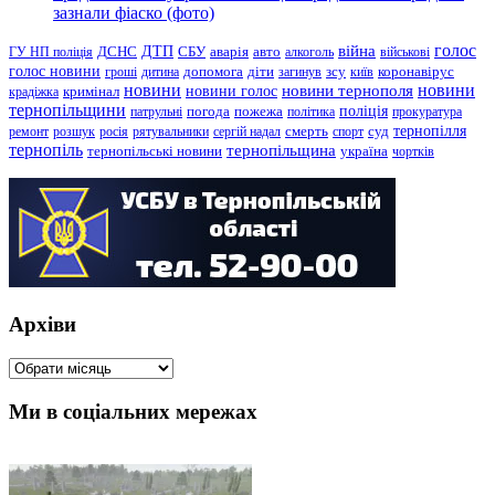
зазнали фіаско (фото)
голос
війна
ДТП
ГУ НП поліція
ДСНС
СБУ
аварія
авто
алкоголь
військові
голос новини
зсу
гроші
дитина
допомога
діти
загинув
київ
коронавірус
новини
новини тернополя
новини
новини голос
кримінал
крадіжка
тернопільщини
поліція
патрульні
погода
пожежа
політика
прокуратура
тернопілля
суд
ремонт
розшук
росія
рятувальники
сергій надал
смерть
спорт
тернопіль
тернопільщина
україна
тернопільські новини
чортків
Архіви
Архіви
Ми в соціальних мережах