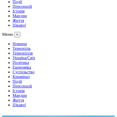
Події
Персоналії
Історія
Мандри
Життя
Цікаво!
Меню
×
Новини
Тернопіль
Тернопілля
Україна/Світ
Політика
Економіка
Суспільство
Кримінал
Події
Персоналії
Історія
Мандри
Життя
Цікаво!