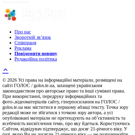
Про нас
Зворотній зв’язок
Співпраця
Реклама
Повідомити новину
Редакційна політика
© 2026 Усі права на інформаційні матеріали, розміщені на
сайті ГОЛОС / golos.te.ua, захищені українським
законодавством про авторське право та інші суміжні права.
При використанні, передруку інформаційних та
фото-,відеоматеріалів сайту, гіперпосилання на ГОЛОС /
golos.te.ua має міститися в першому абзаці тексту. Точка зору
редакції може не збігатися з точкою зору автора, а усі
опубліковані матеріали не претендують на об’єктивність та
всебічність висвітлення теми, про яку йдеться. Користуючись
Сайтом, відвідувач підтверджує, що досяг 21-річного віку. У
разі, якщо Ви не досягли 21-річного віку — не розпочинайте