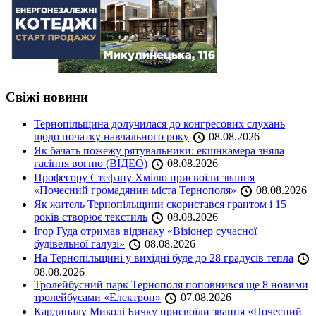
Свіжі новини
Тернопільщина долучилася до конгресових слухань
щодо початку навчального року
08.08.2026
Як бачать пожежу рятувальники: екшнкамера зняла
гасіння вогню (ВІДЕО)
08.08.2026
Професору Стефану Хмілю присвоїли звання
«Почесний громадянин міста Тернополя»
08.08.2026
Як житель Тернопільщини скористався грантом і 15
років створює текстиль
08.08.2026
Ігор Гуда отримав відзнаку «Візіонер сучасної
будівельної галузі»
08.08.2026
На Тернопільщині у вихідні буде до 28 градусів тепла
08.08.2026
Тролейбусний парк Тернополя поповнився ще 8 новими
тролейбусами «Електрон»
07.08.2026
Кардиналу Миколі Бичку присвоїли звання «Почесний