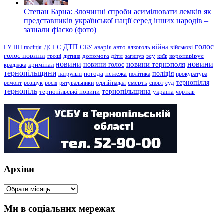
Степан Барна: Злочинні спроби асимілювати лемків як
представників української нації серед інших народів –
зазнали фіаско (фото)
голос
війна
ДТП
ГУ НП поліція
ДСНС
СБУ
аварія
авто
алкоголь
військові
голос новини
зсу
гроші
дитина
допомога
діти
загинув
київ
коронавірус
новини
новини тернополя
новини
новини голос
кримінал
крадіжка
тернопільщини
поліція
патрульні
погода
пожежа
політика
прокуратура
тернопілля
суд
ремонт
розшук
росія
рятувальники
сергій надал
смерть
спорт
тернопіль
тернопільщина
україна
тернопільські новини
чортків
Архіви
Архіви
Ми в соціальних мережах