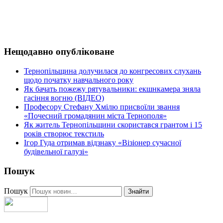
Нещодавно опубліковане
Тернопільщина долучилася до конгресових слухань
щодо початку навчального року
Як бачать пожежу рятувальники: екшнкамера зняла
гасіння вогню (ВІДЕО)
Професору Стефану Хмілю присвоїли звання
«Почесний громадянин міста Тернополя»
Як житель Тернопільщини скористався грантом і 15
років створює текстиль
Ігор Гуда отримав відзнаку «Візіонер сучасної
будівельної галузі»
Пошук
Пошук
Знайти