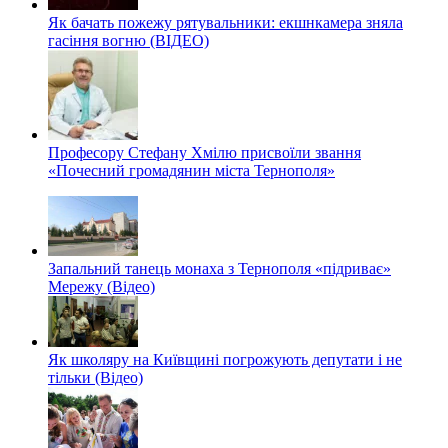
Як бачать пожежу рятувальники: екшнкамера зняла
гасіння вогню (ВІДЕО)
Професору Стефану Хмілю присвоїли звання
«Почесний громадянин міста Тернополя»
Запальний танець монаха з Тернополя «підриває»
Мережу (Відео)
Як школяру на Київщині погрожують депутати і не
тільки (Відео)