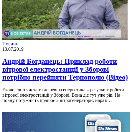
Новини
13.07.2019
Андрій Богданець: Приклад роботи
вітрової електростанції у Зборові
потрібно перейняти Тернополю (Відео)
Екологічно чиста та дешевша енергетика – результат роботи
вітрової електростанції у Зборові. Вона діє тут уже рік. На
повну потужність працює 2 вітрогенератори, наразі…