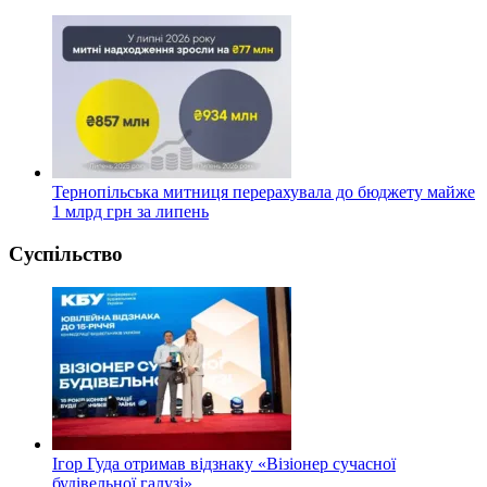
Тернопільська митниця перерахувала до бюджету майже
1 млрд грн за липень
Суспільство
Ігор Гуда отримав відзнаку «Візіонер сучасної
будівельної галузі»