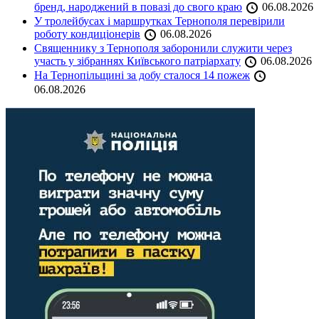
бренд, народжений в повазі до свого краю
06.08.2026
У тролейбусах і маршрутках Тернополя перевірили
роботу кондиціонерів
06.08.2026
Священнику з Тернополя заборонили служити через
участь у зібраннях Київського патріархату
06.08.2026
На Тернопільщині за добу сталося 14 пожеж
06.08.2026