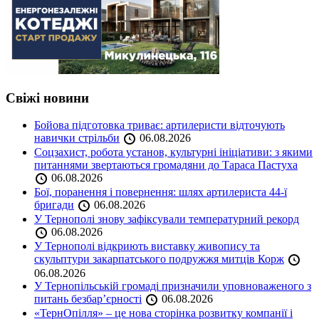
Свіжі новини
Бойова підготовка триває: артилеристи відточують
навички стрільби
06.08.2026
Соцзахист, робота установ, культурні ініціативи: з якими
питаннями звертаються громадяни до Тараса Пастуха
06.08.2026
Бої, поранення і повернення: шлях артилериста 44-ї
бригади
06.08.2026
У Тернополі знову зафіксували температурний рекорд
06.08.2026
У Тернополі відкриють виставку живопису та
скульптури закарпатського подружжя митців Корж
06.08.2026
У Тернопільській громаді призначили уповноваженого з
питань безбар’єрності
06.08.2026
«ТернОпілля» – це нова сторінка розвитку компанії і