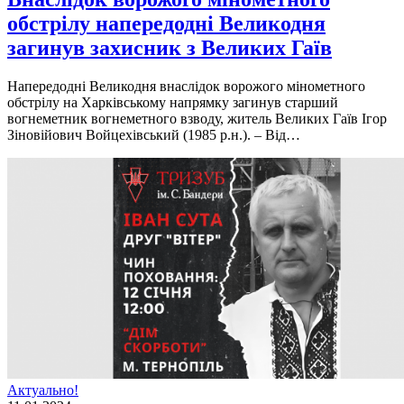
обстрілу напередодні Великодня
загинув захисник з Великих Гаїв
Напередоднi Великодня внаслiдок ворожого мiнометного
обстрiлу на Харкiвському напрямку загинув старший
вогнеметник вогнеметного взводу, житель Великих Гаїв Iгор
Зiновiйович Войцехiвський (1985 р.н.). – Вiд…
Актуально!