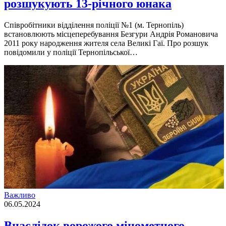
розшукують 13-річного юнака
Співробітники відділення поліції №1 (м. Тернопіль)
встановлюють місцеперебування Безгури Андрія Романовича
2011 року народження жителя села Великі Гаї. Про розшук
повідомили у поліції Тернопільської…
Важливо
06.05.2024
Внаслідок ворожого мінометного