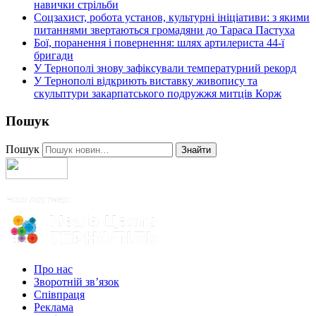
навички стрільби
Соцзахист, робота установ, культурні ініціативи: з якими
питаннями звертаються громадяни до Тараса Пастуха
Бої, поранення і повернення: шлях артилериста 44-ї
бригади
У Тернополі знову зафіксували температурний рекорд
У Тернополі відкриють виставку живопису та
скульптури закарпатського подружжя митців Корж
Пошук
Пошук
Знайти
Про нас
Зворотній зв’язок
Співпраця
Реклама