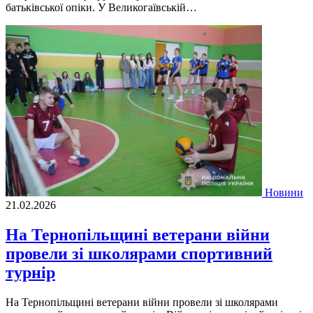
батьківської опіки. У Великогаївській…
Новини
21.02.2026
На Тернопільщині ветерани війни
провели зі школярами спортивний
турнір
На Тернопільщині ветерани війни провели зі школярами