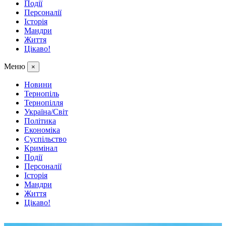
Події
Персоналії
Історія
Мандри
Життя
Цікаво!
Меню
×
Новини
Тернопіль
Тернопілля
Україна/Світ
Політика
Економіка
Суспільство
Кримінал
Події
Персоналії
Історія
Мандри
Життя
Цікаво!