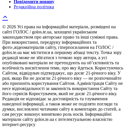
Повідомити новину
Редакційна політика
© 2026 Усі права на інформаційні матеріали, розміщені на
сайті ГОЛОС / golos.te.ua, захищені українським
законодавством про авторське право та інші суміжні права.
При використанні, передруку інформаційних та
фото-,відеоматеріалів сайту, гіперпосилання на ГОЛОС /
golos.te.ua має міститися в першому абзаці тексту. Точка зору
редакції може не збігатися з точкою зору автора, а усі
опубліковані матеріали не претендують на об’єктивність та
всебічність висвітлення теми, про яку йдеться. Користуючись
Сайтом, відвідувач підтверджує, що досяг 21-річного віку. У
разі, якщо Ви не досягли 21-річного віку — не розпочинайте
або припиніть користування Сайтом. Адміністрація Сайту не
несе відповідальності за законність використання Сайту та
його сервісів Користувачем, який не досяг 21-річного віку.
Редакція не відповідає за достовірність та тлумачення
наведеної інформації, а також може не поділяти погляди та
думки, висловлені читачами сайту в коментарях до статей, а
сам ресурс виконує винятково роль носія. Інформаційні
матеріали сайту golos.te.ua є інтелектуальною власністю
інтернет-ресурсу