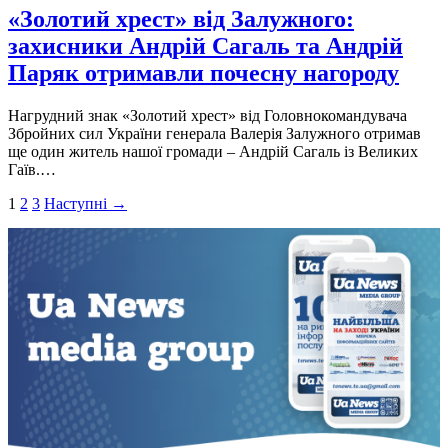
«Золотий хрест» від Залужного:
захисники Андрій Сагаль та Андрій
Паряк отримавли почесну нагороду
Нагрудний знак «Золотий хрест» від Головнокомандувача
Збройних сил України генерала Валерія Залужного отримав
ще один житель нашої громади – Андрій Сагаль із Великих
Гаїв.…
Пагінація
1
2
3
Наступні →
записів