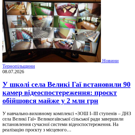
Новини
Тернопільщини
08.07.2026
У школі села Великі Гаї встановили 90
камер відеоспостереження: проєкт
обійшовся майже у 2 млн грн
У навчально-виховному комплексі «ЗОШ І–ІІІ ступенів – ДНЗ
села Великі Гаї» Великогаївської сільської ради завершили
встановлення сучасної системи відеоспостереження. На
реалізацію проєкту з місцевого…