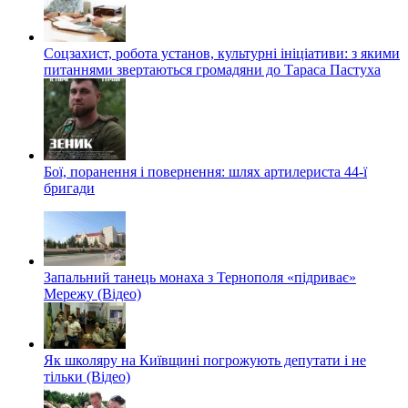
Соцзахист, робота установ, культурні ініціативи: з якими
питаннями звертаються громадяни до Тараса Пастуха
Бої, поранення і повернення: шлях артилериста 44-ї
бригади
Запальний танець монаха з Тернополя «підриває»
Мережу (Відео)
Як школяру на Київщині погрожують депутати і не
тільки (Відео)