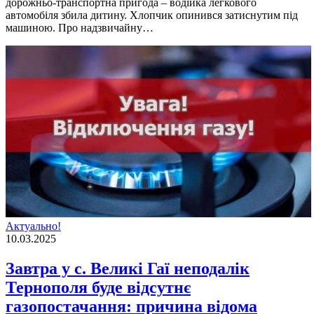
дорожньо-транспортна пригода – водійка легкового
автомобіля збила дитину. Хлопчик опинився затиснутим під
машиною. Про надзвичайну…
Актуально!
10.03.2025
Завтра у с. Великі Гаї неподалік
Тернополя буде відсутнє
газопостачання: причина відома