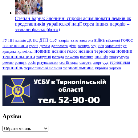
Степан Барна: Злочинні спроби асимілювати лемків як
представників української нації серед інших народів –
зазнали фіаско (фото)
голос
війна
ДТП
ГУ НП поліція
ДСНС
СБУ
аварія
авто
алкоголь
військові
голос новини
зсу
гроші
дитина
допомога
діти
загинув
київ
коронавірус
новини
новини тернополя
новини
новини голос
кримінал
крадіжка
тернопільщини
поліція
патрульні
погода
пожежа
політика
прокуратура
тернопілля
суд
ремонт
розшук
росія
рятувальники
сергій надал
смерть
спорт
тернопіль
тернопільщина
україна
тернопільські новини
чортків
Архіви
Архіви