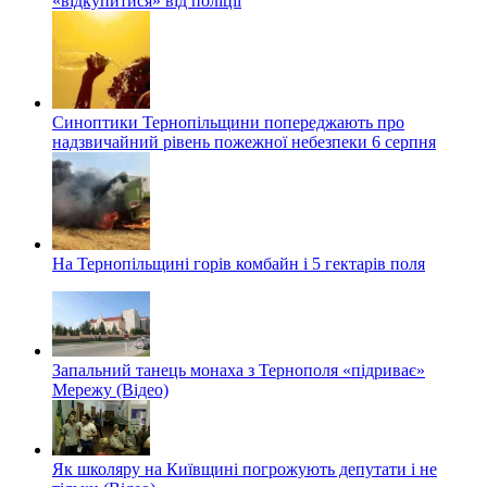
«відкупитися» від поліції
Синоптики Тернопільщини попереджають про
надзвичайний рівень пожежної небезпеки 6 серпня
На Тернопільщині горів комбайн і 5 гектарів поля
Запальний танець монаха з Тернополя «підриває»
Мережу (Відео)
Як школяру на Київщині погрожують депутати і не