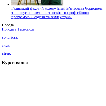
Галицький фаховий коледж імені В’ячеслава Чорновола
запрошує на навчання за освітньо-професійною
програмою «Геодезія та землеустрій»
Погода
Погода у
Тернополі
вологість:
тиск:
вітер:
Курси валют