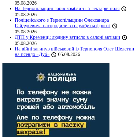
05.08.2026
На Тернопільщині горів комбайн і 5 гектарів поля
05.08.2026
Поліцейського з Тернопільщини Олександра
Гайдукевича нагородили за службу на фронті
05.08.2026
ДТП у Кременці: людину затисло в салоні автівки
05.08.2026
На війні загинув військовий із Тернополя Олег Шелетин
на псевдо «Дуб»
05.08.2026