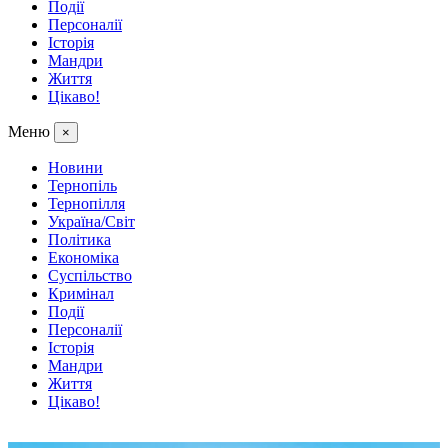
Події
Персоналії
Історія
Мандри
Життя
Цікаво!
Меню
×
Новини
Тернопіль
Тернопілля
Україна/Світ
Політика
Економіка
Суспільство
Кримінал
Події
Персоналії
Історія
Мандри
Життя
Цікаво!