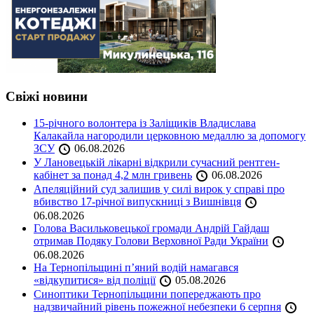
Свіжі новини
15-річного волонтера із Заліщиків Владислава
Калакайла нагородили церковною медаллю за допомогу
ЗСУ
06.08.2026
У Лановецькій лікарні відкрили сучасний рентген-
кабінет за понад 4,2 млн гривень
06.08.2026
Апеляційний суд залишив у силі вирок у справі про
вбивство 17-річної випускниці з Вишнівця
06.08.2026
Голова Васильковецької громади Андрій Гайдаш
отримав Подяку Голови Верховної Ради України
06.08.2026
На Тернопільщині п’яний водій намагався
«відкупитися» від поліції
05.08.2026
Синоптики Тернопільщини попереджають про
надзвичайний рівень пожежної небезпеки 6 серпня