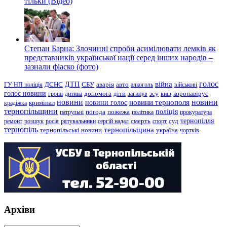
тільки (Відео)
Степан Барна: Злочинні спроби асимілювати лемків як
представників української нації серед інших народів –
зазнали фіаско (фото)
голос
війна
ДТП
ГУ НП поліція
ДСНС
СБУ
аварія
авто
алкоголь
військові
голос новини
зсу
гроші
дитина
допомога
діти
загинув
київ
коронавірус
новини
новини тернополя
новини
новини голос
кримінал
крадіжка
тернопільщини
поліція
патрульні
погода
пожежа
політика
прокуратура
тернопілля
суд
ремонт
розшук
росія
рятувальники
сергій надал
смерть
спорт
тернопіль
тернопільщина
україна
тернопільські новини
чортків
Архіви