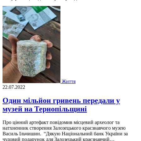
Життя
22.07.2022
Один мільйон гривень передали у
музей на Тернопільщині
Про цiнний артефакт повiдомив мiсцевий археолог та
натхненник створення Залозецького краєзнавчого музею
Василь Iльчишин. “Дякую Нацiональний банк України за
чудовий подарунок для Залозецький краєзнавчий…