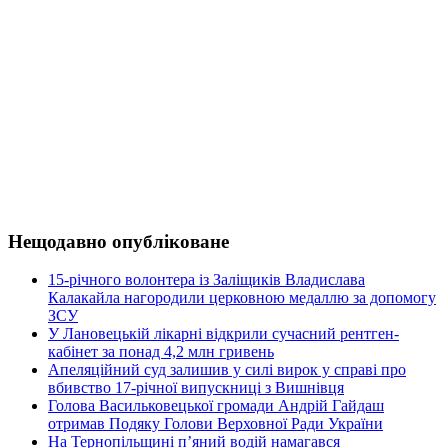
Нещодавно опубліковане
15-річного волонтера із Заліщиків Владислава
Калакайла нагородили церковною медаллю за допомогу
ЗСУ
У Лановецькій лікарні відкрили сучасний рентген-
кабінет за понад 4,2 млн гривень
Апеляційний суд залишив у силі вирок у справі про
вбивство 17-річної випускниці з Вишнівця
Голова Васильковецької громади Андрій Гайдаш
отримав Подяку Голови Верховної Ради України
На Тернопільщині п’яний водій намагався