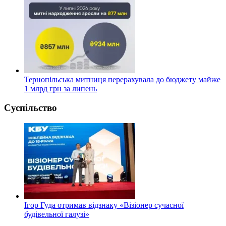
Тернопільська митниця перерахувала до бюджету майже
1 млрд грн за липень
Суспільство
Ігор Гуда отримав відзнаку «Візіонер сучасної
будівельної галузі»