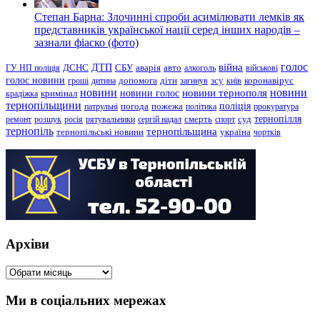
Степан Барна: Злочинні спроби асимілювати лемків як
представників української нації серед інших народів –
зазнали фіаско (фото)
голос
війна
ДТП
ГУ НП поліція
ДСНС
СБУ
аварія
авто
алкоголь
військові
голос новини
зсу
гроші
дитина
допомога
діти
загинув
київ
коронавірус
новини
новини тернополя
новини
новини голос
кримінал
крадіжка
тернопільщини
поліція
патрульні
погода
пожежа
політика
прокуратура
тернопілля
суд
ремонт
розшук
росія
рятувальники
сергій надал
смерть
спорт
тернопіль
тернопільщина
україна
тернопільські новини
чортків
Архіви
Архіви
Ми в соціальних мережах