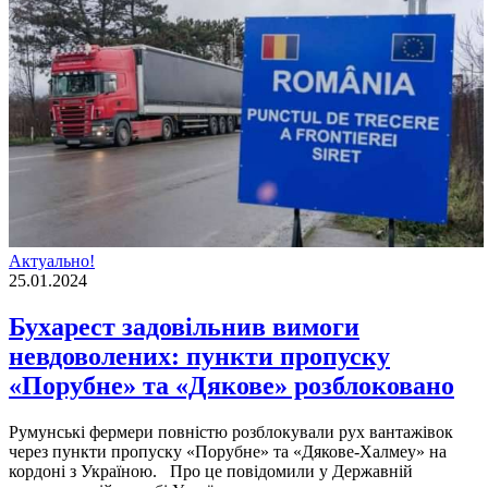
Актуально!
25.01.2024
Бухарест задовільнив вимоги
невдоволених: пункти пропуску
«Порубне» та «Дякове» розблоковано
Румунські фермери повністю розблокували рух вантажівок
через пункти пропуску «Порубне» та «Дякове-Халмеу» на
кордоні з Україною. Про це повідомили у Державній