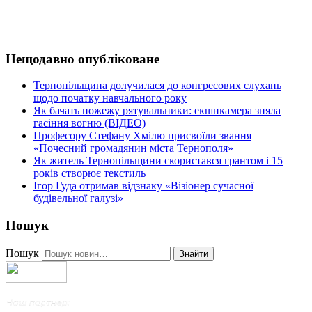
Нещодавно опубліковане
Тернопільщина долучилася до конгресових слухань
щодо початку навчального року
Як бачать пожежу рятувальники: екшнкамера зняла
гасіння вогню (ВІДЕО)
Професору Стефану Хмілю присвоїли звання
«Почесний громадянин міста Тернополя»
Як житель Тернопільщини скористався грантом і 15
років створює текстиль
Ігор Гуда отримав відзнаку «Візіонер сучасної
будівельної галузі»
Пошук
Пошук
Знайти