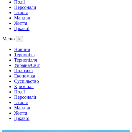
Події
Персоналії
Історія
Мандри
Життя
Цікаво!
Меню
×
Новини
Тернопіль
Тернопілля
Україна/Світ
Політика
Економіка
Суспільство
Кримінал
Події
Персоналії
Історія
Мандри
Життя
Цікаво!