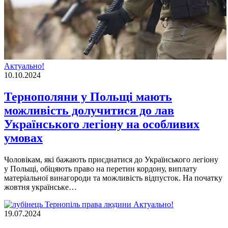
Актуально!
10.10.2024
Тернополяни у Польщі мають
можливість долучитися до лав
Українського легіону на особливих
умовах
Чоловікам, які бажають приєднатися до Українського легіону
у Польщі, обіцяють право на перетин кордону, виплату
матеріальної винагороди та можливість відпусток. На початку
жовтня українське…
Актуально!
19.07.2024