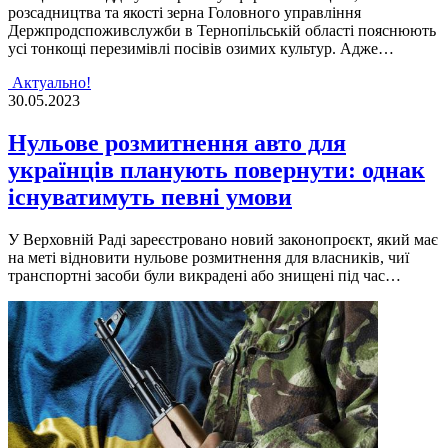
розсадництва та якості зерна Головного управління
Держпродспоживслужби в Тернопільській області пояснюють
усі тонкощі перезимівлі посівів озимих культур. Адже…
Актуально!
30.05.2023
Нульове розмитнення авто для
українців планують повернути: однак
існуватимуть певні умови
У Верховній Раді зареєстровано новий законопроєкт, який має
на меті відновити нульове розмитнення для власників, чиї
транспортні засоби були викрадені або знищені під час…