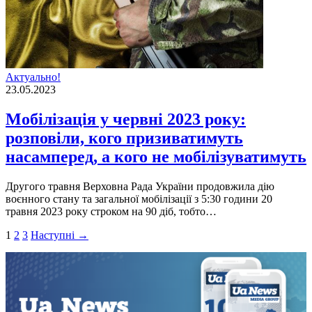
Актуально!
23.05.2023
Мобілізація у червні 2023 року:
розповіли, кого призиватимуть
насамперед, а кого не мобілізуватимуть
Другого травня Верховна Рада України продовжила дiю
воєнного стану та загальної мобiлiзацiї з 5:30 години 20
травня 2023 року строком на 90 дiб, тобто…
Пагінація
1
2
3
Наступні →
записів