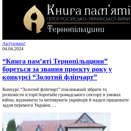
Актуально!
04.04.2024
“Книга пам’яті Тернопільщини”
бореться за звання проєкту року у
конкурсі “Золотий фліпчарт”
Конкурс “Золотий флiпчарт” покликаний зiбрати та
розповiсти iсторiї боротьби громадського сектору в умовах
вiйни, вiдзначити та мотивувати українцiв й надалi працювати
задля перемоги України.…