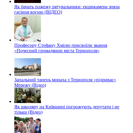
Як бачать пожежу рятувальники: екшнкамера зняла
гасіння вогню (ВІДЕО)
Професору Стефану Хмілю присвоїли звання
«Почесний громадянин міста Тернополя»
Запальний танець монаха з Тернополя «підриває»
Мережу (Відео)
Як школяру на Київщині погрожують депутати і не
тільки (Відео)