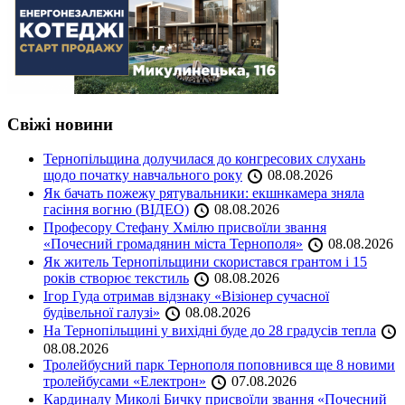
Свіжі новини
Тернопільщина долучилася до конгресових слухань
щодо початку навчального року
08.08.2026
Як бачать пожежу рятувальники: екшнкамера зняла
гасіння вогню (ВІДЕО)
08.08.2026
Професору Стефану Хмілю присвоїли звання
«Почесний громадянин міста Тернополя»
08.08.2026
Як житель Тернопільщини скористався грантом і 15
років створює текстиль
08.08.2026
Ігор Гуда отримав відзнаку «Візіонер сучасної
будівельної галузі»
08.08.2026
На Тернопільщині у вихідні буде до 28 градусів тепла
08.08.2026
Тролейбусний парк Тернополя поповнився ще 8 новими
тролейбусами «Електрон»
07.08.2026
Кардиналу Миколі Бичку присвоїли звання «Почесний