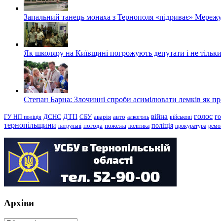
Запальний танець монаха з Тернополя «підриває» Мережу
Як школяру на Київщині погрожують депутати і не тільки
Степан Барна: Злочинні спроби асимілювати лемків як пред
голос
війна
г
ДТП
ГУ НП поліція
ДСНС
СБУ
аварія
авто
алкоголь
військові
тернопільщини
поліція
патрульні
погода
пожежа
політика
прокуратура
ремо
Архіви