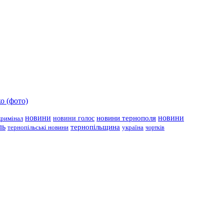
о (фото)
новини
новини тернополя
новини
новини голос
кримінал
ль
тернопільщина
україна
тернопільські новини
чортків