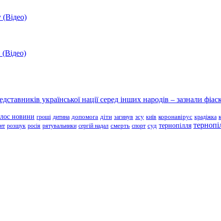
 (Відео)
 (Відео)
ставників української нації серед інших народів – зазнали фіаск
олос новини
зсу
гроші
дитина
допомога
діти
загинув
київ
коронавірус
крадіжка
тернопі
тернопілля
суд
нт
розшук
росія
рятувальники
сергій надал
смерть
спорт