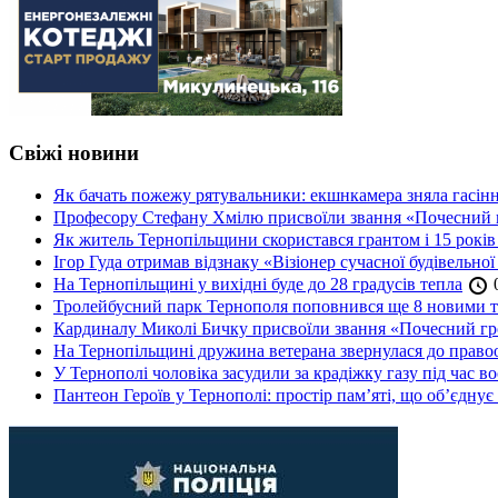
Свіжі новини
Як бачать пожежу рятувальники: екшнкамера зняла гасін
Професору Стефану Хмілю присвоїли звання «Почесний 
Як житель Тернопільщини скористався грантом і 15 років
Ігор Гуда отримав відзнаку «Візіонер сучасної будівельної
На Тернопільщині у вихідні буде до 28 градусів тепла
0
Тролейбусний парк Тернополя поповнився ще 8 новими 
Кардиналу Миколі Бичку присвоїли звання «Почесний гр
На Тернопільщині дружина ветерана звернулася до правоох
У Тернополі чоловіка засудили за крадіжку газу під час в
Пантеон Героїв у Тернополі: простір пам’яті, що об’єднує