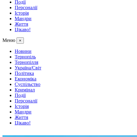
Події
Персоналії
Історія
Мандри
Життя
Цікаво!
Меню
×
Новини
Тернопіль
Тернопілля
Україна/Світ
Політика
Економіка
Суспільство
Кримінал
Події
Персоналії
Історія
Мандри
Життя
Цікаво!