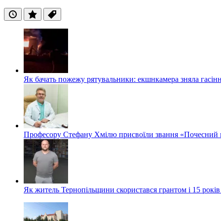
Останні
Популярні
Теги
Як бачать пожежу рятувальники: екшнкамера зняла гасін
Професору Стефану Хмілю присвоїли звання «Почесний 
Як житель Тернопільщини скористався грантом і 15 років