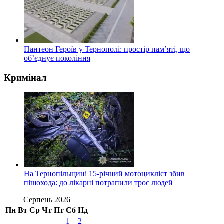
Пантеон Героїв у Тернополі: простір пам’яті, що
об’єднує покоління
Кримінал
На Тернопільщині 15-річний мотоцикліст збив
пішохода: до лікарні потрапили троє людей
Серпень 2026
Пн
Вт
Ср
Чт
Пт
Сб
Нд
1
2