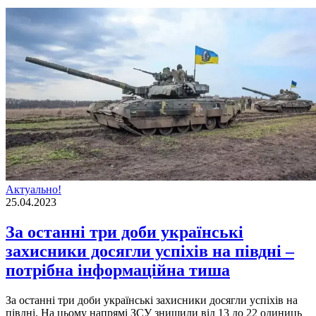
Актуально!
25.04.2023
За останні три доби українські
захисники досягли успіхів на півдні –
потрібна інформаційна тиша
За останнi три доби українськi захисники досягли успiхiв на
пiвднi. На цьому напрямi ЗСУ знищили вiд 13 до 22 одиниць