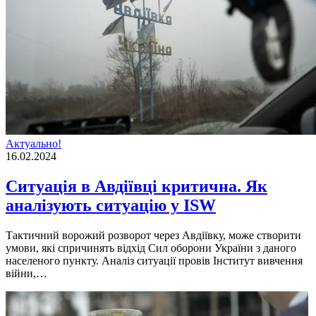
Актуально!
16.02.2024
Ситуація в Авдіївці критична. Як
аналізують ситуацію у ISW
Тактичний ворожий розворот через Авдіївку, може створити
умови, які спричинять відхід Сил оборони України з даного
населеного пункту. Аналіз ситуації провів Інститут вивчення
війни,…