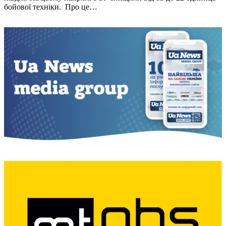
бойової технiки. Про це…