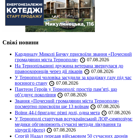
Свіжі новини
Кардиналу Миколі Бичку присвоїли звання «Почесний
громадянин міста Тернополя»
07.08.2026
На Тернопільщині дружина ветерана звернулася до
правоохоронців через дії лікарів
07.08.2026
У Тернополі чоловіка засудили за крадіжку газу під час
воєнного стану
07.08.2026
Пантеон Героїв у Тернополі: простір пам’яті, що
об’єднує покоління
07.08.2026
Звання «Почесний громадянин міста Тернополя»
посмертно присвоїли ще 13 воїнам
07.08.2026
Воїни 44-ї бригади: різні долі, одна мета
07.08.2026
У Тернополі стартував всеукраїнський ЛОР-симпозіум:
медики обговорюють сучасні методи лікування та
хірургії (фото)
07.08.2026
Сергій Надал передав військовим 50 сучасних дронів