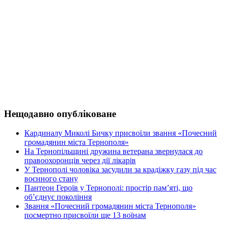
Нещодавно опубліковане
Кардиналу Миколі Бичку присвоїли звання «Почесний
громадянин міста Тернополя»
На Тернопільщині дружина ветерана звернулася до
правоохоронців через дії лікарів
У Тернополі чоловіка засудили за крадіжку газу під час
воєнного стану
Пантеон Героїв у Тернополі: простір пам’яті, що
об’єднує покоління
Звання «Почесний громадянин міста Тернополя»
посмертно присвоїли ще 13 воїнам