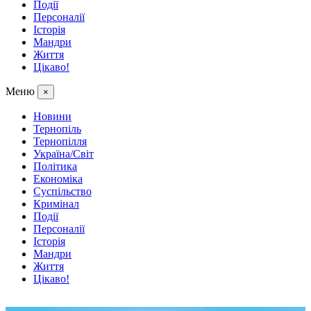
Події
Персоналії
Історія
Мандри
Життя
Цікаво!
Меню
×
Новини
Тернопіль
Тернопілля
Україна/Світ
Політика
Економіка
Суспільство
Кримінал
Події
Персоналії
Історія
Мандри
Життя
Цікаво!