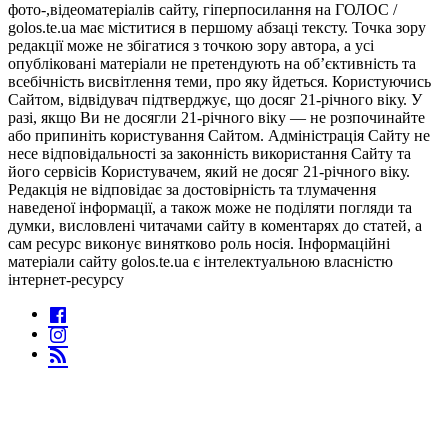
фото-,відеоматеріалів сайту, гіперпосилання на ГОЛОС /
golos.te.ua має міститися в першому абзаці тексту. Точка зору
редакції може не збігатися з точкою зору автора, а усі
опубліковані матеріали не претендують на об’єктивність та
всебічність висвітлення теми, про яку йдеться. Користуючись
Сайтом, відвідувач підтверджує, що досяг 21-річного віку. У
разі, якщо Ви не досягли 21-річного віку — не розпочинайте
або припиніть користування Сайтом. Адміністрація Сайту не
несе відповідальності за законність використання Сайту та
його сервісів Користувачем, який не досяг 21-річного віку.
Редакція не відповідає за достовірність та тлумачення
наведеної інформації, а також може не поділяти погляди та
думки, висловлені читачами сайту в коментарях до статей, а
сам ресурс виконує винятково роль носія. Інформаційні
матеріали сайту golos.te.ua є інтелектуальною власністю
інтернет-ресурсу