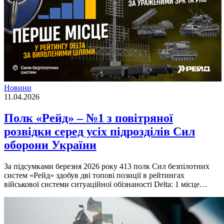
Новини
11.04.2026
Полк «Рейд» – №1 з повітряної
розвідки серед усіх підрозділів Сил
оборони України
За підсумками березня 2026 року 413 полк Сил безпілотних
систем «Рейд» здобув дві топові позиції в рейтингах
військової системи ситуаційної обізнаності Delta: 1 місце…