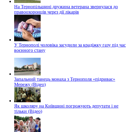
На Тернопільщині дружина ветерана звернулася до
правоохоронців через дії лікарів
У Тернополі чоловіка засудили за крадіжку газу під час
воєнного стану
Запальний танець монаха з Тернополя «підриває»
Мережу (Відео)
Як школяру на Київщині погрожують депутати і не
тільки (Відео)