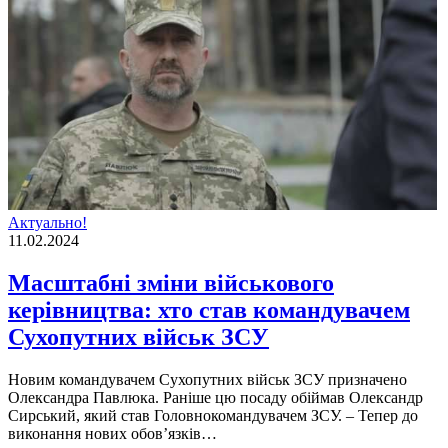
Актуально!
11.02.2024
Масштабні зміни військового
керівництва: хто став командувачем
Сухопутних військ ЗСУ
Новим командувачем Сухопутних військ ЗСУ призначено
Олександра Павлюка. Раніше цю посаду обіймав Олександр
Сирський, який став Головнокомандувачем ЗСУ. – Тепер до
виконання нових обовʼязків…