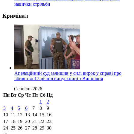
навички стрільби
Кримінал
Апеляційний суд залишив у силі вирок у справі про
вбивство 17-річної випускниці з Вишнівця
Серпень 2026
Пн
Вт
Ср
Чт
Пт
Сб
Нд
1
2
3
4
5
6
7
8
9
10
11
12
13
14
15
16
17
18
19
20
21
22
23
24
25
26
27
28
29
30