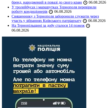
бренд, народжений в повазі до свого краю
06.08.2026
У тролейбусах і маршрутках Тернополя перевірили
роботу кондиціонерів
06.08.2026
Священнику з Тернополя заборонили служити через
участь у зібраннях Київського патріархату
06.08.2026
На Тернопільщині за добу сталося 14 пожеж
06.08.2026