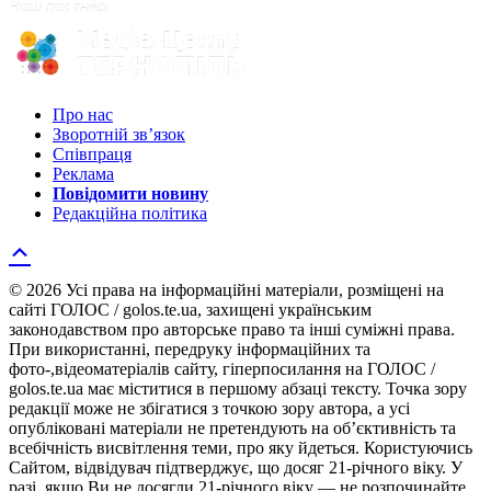
Про нас
Зворотній зв’язок
Співпраця
Реклама
Повідомити новину
Редакційна політика
© 2026 Усі права на інформаційні матеріали, розміщені на
сайті ГОЛОС / golos.te.ua, захищені українським
законодавством про авторське право та інші суміжні права.
При використанні, передруку інформаційних та
фото-,відеоматеріалів сайту, гіперпосилання на ГОЛОС /
golos.te.ua має міститися в першому абзаці тексту. Точка зору
редакції може не збігатися з точкою зору автора, а усі
опубліковані матеріали не претендують на об’єктивність та
всебічність висвітлення теми, про яку йдеться. Користуючись
Сайтом, відвідувач підтверджує, що досяг 21-річного віку. У
разі, якщо Ви не досягли 21-річного віку — не розпочинайте