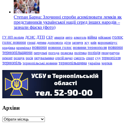
Степан Барна: Злочинні спроби асимілювати лемків як
представників української нації серед інших народів –
зазнали фіаско (фото)
голос
війна
ДТП
ГУ НП поліція
ДСНС
СБУ
аварія
авто
алкоголь
військові
голос новини
зсу
гроші
дитина
допомога
діти
загинув
київ
коронавірус
новини
новини тернополя
новини
новини голос
кримінал
крадіжка
тернопільщини
поліція
патрульні
погода
пожежа
політика
прокуратура
тернопілля
суд
ремонт
розшук
росія
рятувальники
сергій надал
смерть
спорт
тернопіль
тернопільщина
україна
тернопільські новини
чортків
Архіви
Архіви