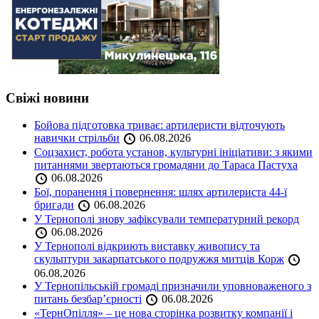
Свіжі новини
Бойова підготовка триває: артилеристи відточують
навички стрільби
06.08.2026
Соцзахист, робота установ, культурні ініціативи: з якими
питаннями звертаються громадяни до Тараса Пастуха
06.08.2026
Бої, поранення і повернення: шлях артилериста 44-ї
бригади
06.08.2026
У Тернополі знову зафіксували температурний рекорд
06.08.2026
У Тернополі відкриють виставку живопису та
скульптури закарпатського подружжя митців Корж
06.08.2026
У Тернопільській громаді призначили уповноваженого з
питань безбар’єрності
06.08.2026
«ТернОпілля» – це нова сторінка розвитку компанії і