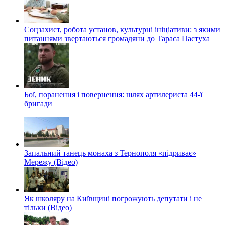
Соцзахист, робота установ, культурні ініціативи: з якими
питаннями звертаються громадяни до Тараса Пастуха
Бої, поранення і повернення: шлях артилериста 44-ї
бригади
Запальний танець монаха з Тернополя «підриває»
Мережу (Відео)
Як школяру на Київщині погрожують депутати і не
тільки (Відео)