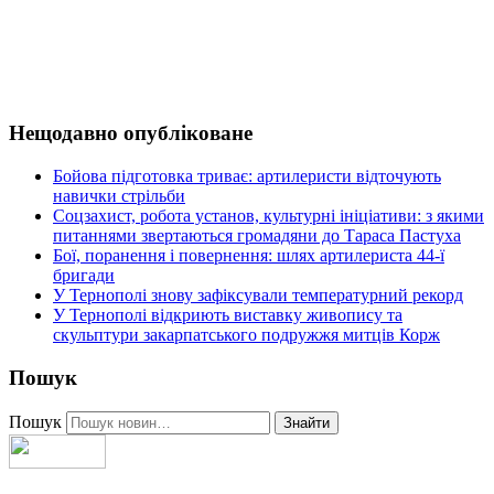
Нещодавно опубліковане
Бойова підготовка триває: артилеристи відточують
навички стрільби
Соцзахист, робота установ, культурні ініціативи: з якими
питаннями звертаються громадяни до Тараса Пастуха
Бої, поранення і повернення: шлях артилериста 44-ї
бригади
У Тернополі знову зафіксували температурний рекорд
У Тернополі відкриють виставку живопису та
скульптури закарпатського подружжя митців Корж
Пошук
Пошук
Знайти