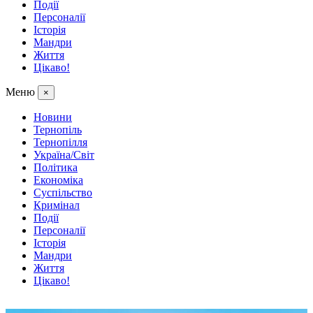
Події
Персоналії
Історія
Мандри
Життя
Цікаво!
Меню
×
Новини
Тернопіль
Тернопілля
Україна/Світ
Політика
Економіка
Суспільство
Кримінал
Події
Персоналії
Історія
Мандри
Життя
Цікаво!