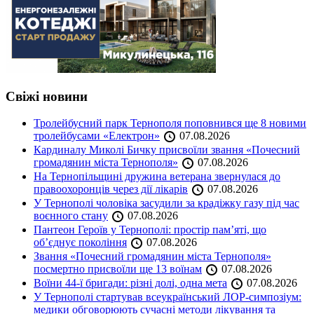
Свіжі новини
Тролейбусний парк Тернополя поповнився ще 8 новими
тролейбусами «Електрон»
07.08.2026
Кардиналу Миколі Бичку присвоїли звання «Почесний
громадянин міста Тернополя»
07.08.2026
На Тернопільщині дружина ветерана звернулася до
правоохоронців через дії лікарів
07.08.2026
У Тернополі чоловіка засудили за крадіжку газу під час
воєнного стану
07.08.2026
Пантеон Героїв у Тернополі: простір пам’яті, що
об’єднує покоління
07.08.2026
Звання «Почесний громадянин міста Тернополя»
посмертно присвоїли ще 13 воїнам
07.08.2026
Воїни 44-ї бригади: різні долі, одна мета
07.08.2026
У Тернополі стартував всеукраїнський ЛОР-симпозіум:
медики обговорюють сучасні методи лікування та