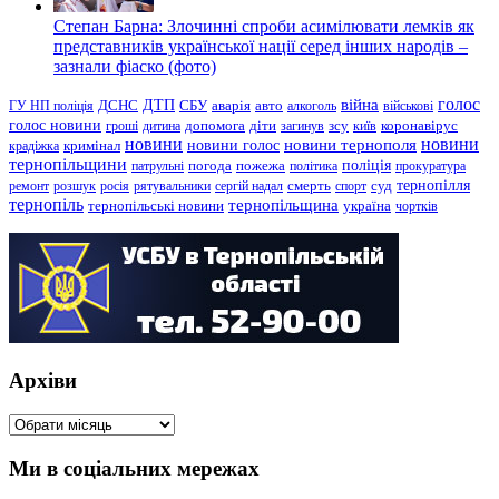
Степан Барна: Злочинні спроби асимілювати лемків як
представників української нації серед інших народів –
зазнали фіаско (фото)
голос
війна
ДТП
ГУ НП поліція
ДСНС
СБУ
аварія
авто
алкоголь
військові
голос новини
зсу
гроші
дитина
допомога
діти
загинув
київ
коронавірус
новини
новини тернополя
новини
новини голос
кримінал
крадіжка
тернопільщини
поліція
патрульні
погода
пожежа
політика
прокуратура
тернопілля
суд
ремонт
розшук
росія
рятувальники
сергій надал
смерть
спорт
тернопіль
тернопільщина
україна
тернопільські новини
чортків
Архіви
Архіви
Ми в соціальних мережах