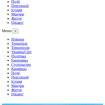
Події
Персоналії
Історія
Мандри
Життя
Цікаво!
Меню
×
Новини
Тернопіль
Тернопілля
Україна/Світ
Політика
Економіка
Суспільство
Кримінал
Події
Персоналії
Історія
Мандри
Життя
Цікаво!