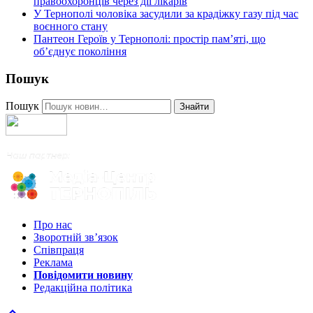
правоохоронців через дії лікарів
У Тернополі чоловіка засудили за крадіжку газу під час
воєнного стану
Пантеон Героїв у Тернополі: простір пам’яті, що
об’єднує покоління
Пошук
Пошук
Знайти
Про нас
Зворотній зв’язок
Співпраця
Реклама
Повідомити новину
Редакційна політика