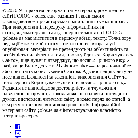
© 2026 Усі права на інформаційні матеріали, розміщені на
сайті ГОЛОС / golos.te.ua, захищені українським
законодавством про авторське право та інші суміжні права.
При використанні, передруку інформаційних та
фото-,відеоматеріалів сайту, гіперпосилання на ГОЛОС /
golos.te.ua має міститися в першому абзаці тексту. Точка зору
редакції може не збігатися з точкою зору автора, а усі
опубліковані матеріали не претендують на об’єктивність та
всебічність висвітлення теми, про яку йдеться. Користуючись
Сайтом, відвідувач підтверджує, що досяг 21-річного віку. У
разі, якщо Ви не досягли 21-річного віку — не розпочинайте
або припиніть користування Сайтом. Адміністрація Сайту не
несе відповідальності за законність використання Сайту та
його сервісів Користувачем, який не досяг 21-річного віку.
Редакція не відповідає за достовірність та тлумачення
наведеної інформації, а також може не поділяти погляди та
думки, висловлені читачами сайту в коментарях до статей, а
сам ресурс виконує винятково роль носія. Інформаційні
матеріали сайту golos.te.ua є інтелектуальною власністю
інтернет-ресурсу