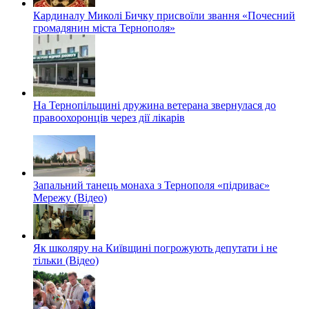
Кардиналу Миколі Бичку присвоїли звання «Почесний
громадянин міста Тернополя»
На Тернопільщині дружина ветерана звернулася до
правоохоронців через дії лікарів
Запальний танець монаха з Тернополя «підриває»
Мережу (Відео)
Як школяру на Київщині погрожують депутати і не
тільки (Відео)