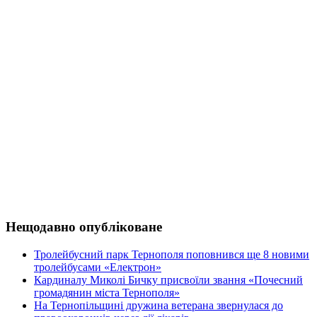
Нещодавно опубліковане
Тролейбусний парк Тернополя поповнився ще 8 новими
тролейбусами «Електрон»
Кардиналу Миколі Бичку присвоїли звання «Почесний
громадянин міста Тернополя»
На Тернопільщині дружина ветерана звернулася до