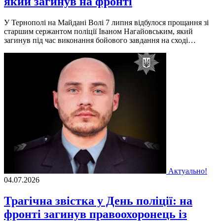
який загинув на фронті
У Тернополі на Майдані Волі 7 липня відбулося прощання зі
старшим сержантом поліції Іваном Нагайовським, який
загинув під час виконання бойового завдання на сході…
Актуально!
04.07.2026
Трагічна звістка у День поліції: на
фронті загинув правоохоронець із