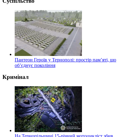
Суспільство
Пантеон Героїв у Тернополі: простір пам’яті, що
об’єднує покоління
Кримінал
На Тернопільщині 15-річний мотоцикліст збив