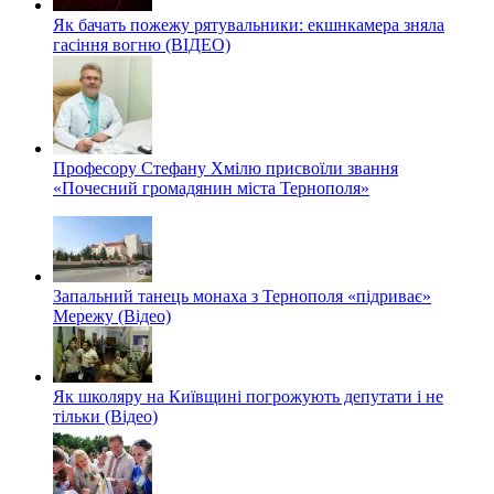
Як бачать пожежу рятувальники: екшнкамера зняла
гасіння вогню (ВІДЕО)
Професору Стефану Хмілю присвоїли звання
«Почесний громадянин міста Тернополя»
Запальний танець монаха з Тернополя «підриває»
Мережу (Відео)
Як школяру на Київщині погрожують депутати і не
тільки (Відео)