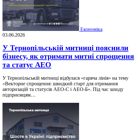
Економіка
03.06.2026
У Тернопільській митниці пояснили
бізнесу, як отримати митні спрощення
та статус АЕО
У Тернопільській митниці відбулася «гаряча лінія» на тему
«Векторне спрощення: швидкий старт для отримання
авторизацій та статусів АЕО-С і АЕО-Б». Під час заходу
підприємцям…