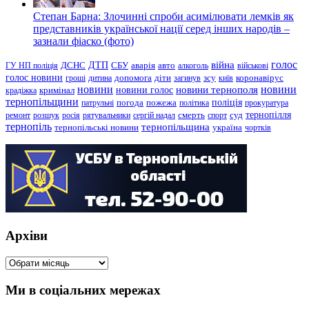
Степан Барна: Злочинні спроби асимілювати лемків як
представників української нації серед інших народів –
зазнали фіаско (фото)
голос
війна
ДТП
ГУ НП поліція
ДСНС
СБУ
аварія
авто
алкоголь
військові
голос новини
зсу
гроші
дитина
допомога
діти
загинув
київ
коронавірус
новини
новини тернополя
новини
новини голос
кримінал
крадіжка
тернопільщини
поліція
патрульні
погода
пожежа
політика
прокуратура
тернопілля
суд
ремонт
розшук
росія
рятувальники
сергій надал
смерть
спорт
тернопіль
тернопільщина
україна
тернопільські новини
чортків
Архіви
Архіви
Ми в соціальних мережах