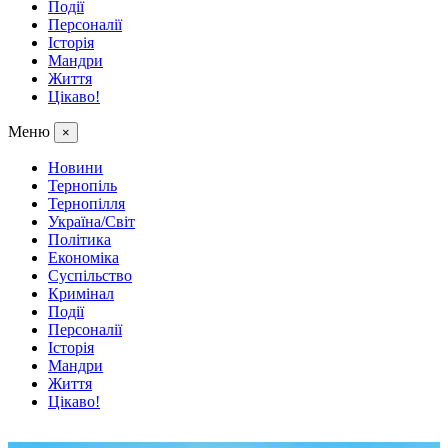
Події
Персоналії
Історія
Мандри
Життя
Цікаво!
Меню
×
Новини
Тернопіль
Тернопілля
Україна/Світ
Політика
Економіка
Суспільство
Кримінал
Події
Персоналії
Історія
Мандри
Життя
Цікаво!