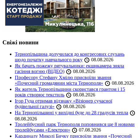
Свіжі новини
Тернопільщина долучилася до конгресових слухань
щодо початку навчального року
08.08.2026
Як бачать пожежу рятувальники: екшнкамера зняла
гасіння вогню (ВІДЕО)
08.08.2026
Професору Стефану Хмілю присвоїли звання
«Почесний громадянин міста Тернополя»
08.08.2026
Як житель Тернопільщини скористався грантом і 15
років створює текстиль
08.08.2026
Ігор Гуда отримав відзнаку «Візіонер сучасної
будівельної галузі»
08.08.2026
На Тернопільщині у вихідні буде до 28 градусів тепла
08.08.2026
Тролейбусний парк Тернополя поповнився ще 8 новими
тролейбусами «Електрон»
07.08.2026
Кардиналу Миколі Бичку присвоїли звання «Почесний