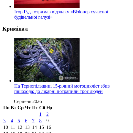
Ігор Гуда отримав відзнаку «Візіонер сучасної
будівельної галузі»
Кримінал
На Тернопільщині 15-річний мотоцикліст збив
пішохода: до лікарні потрапили троє людей
Серпень 2026
Пн
Вт
Ср
Чт
Пт
Сб
Нд
1
2
3
4
5
6
7
8
9
10
11
12
13
14
15
16