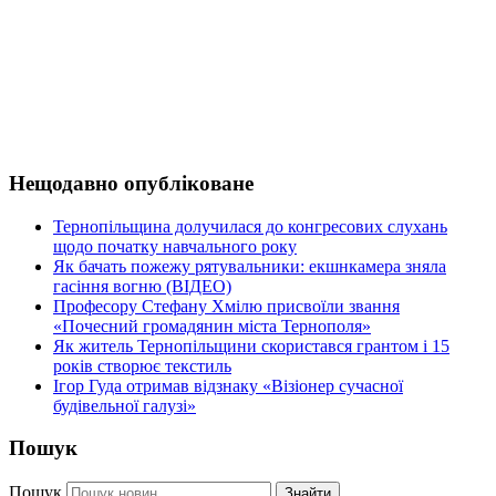
Нещодавно опубліковане
Тернопільщина долучилася до конгресових слухань
щодо початку навчального року
Як бачать пожежу рятувальники: екшнкамера зняла
гасіння вогню (ВІДЕО)
Професору Стефану Хмілю присвоїли звання
«Почесний громадянин міста Тернополя»
Як житель Тернопільщини скористався грантом і 15
років створює текстиль
Ігор Гуда отримав відзнаку «Візіонер сучасної
будівельної галузі»
Пошук
Пошук
Знайти