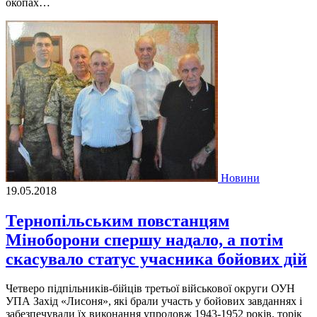
окопах…
Новини
19.05.2018
Тернопільським повстанцям
Міноборони спершу надало, а потім
скасувало статус учасника бойових дій
Четверо підпільників-бійців третьої військової округи ОУН
УПА Захід «Лисоня», які брали участь у бойових завданнях і
забезпечували їх виконання упродовж 1943-1952 років, торік