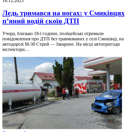
16.12.2023
Ледь тримався на ногах: у Смиківцях
п’яний водій скоїв ДТП
Учора, близько 18-ї години, полiцейськi отримали
повiдомлення про ДТП без травмованих у селi Смикiвцi, на
автодорозi М-30 Стрий — Iзварине. На мiсцi автопригоди
iнспектори…