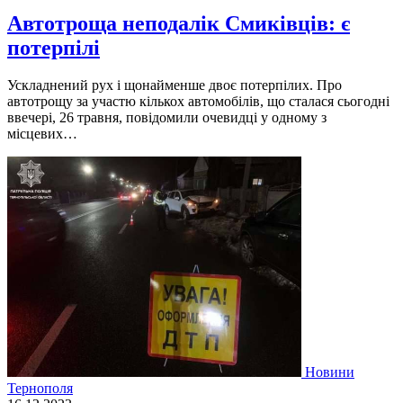
Автотроща неподалік Смиківців: є
потерпілі
Ускладнений рух і щонайменше двоє потерпілих. Про
автотрощу за участю кількох автомобілів, що сталася сьогодні
ввечері, 26 травня, повідомили очевидці у одному з
місцевих…
Новини
Тернополя