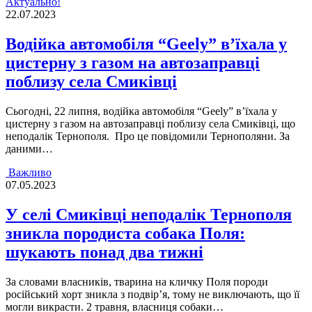
Актуально!
22.07.2023
Водійка автомобіля “Geely” в’їхала у
цистерну з газом на автозаправці
поблизу села Смиківці
Сьогоднi, 22 липня, водiйка автомобiля “Geely” в’їхала у
цистерну з газом на автозаправцi поблизу села Смикiвцi, що
неподалiк Тернополя. Про це повідомили Тернополяни. За
даними…
Важливо
07.05.2023
У селі Смиківці неподалік Тернополя
зникла породиста собака Поля:
шукають понад два тижні
За словами власників, тварина на кличку Поля породи
російський хорт зникла з подвір’я, тому не виключають, що її
могли викрасти. 2 травня, власниця собаки…