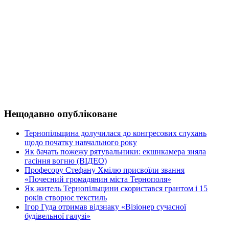
Нещодавно опубліковане
Тернопільщина долучилася до конгресових слухань
щодо початку навчального року
Як бачать пожежу рятувальники: екшнкамера зняла
гасіння вогню (ВІДЕО)
Професору Стефану Хмілю присвоїли звання
«Почесний громадянин міста Тернополя»
Як житель Тернопільщини скористався грантом і 15
років створює текстиль
Ігор Гуда отримав відзнаку «Візіонер сучасної
будівельної галузі»