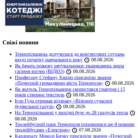
Свіжі новини
Тернопільщина долучилася до конгресових слухань
щодо початку навчального року
08.08.2026
Як бачать пожежу рятувальники: екшнкамера зняла
гасіння вогню (ВІДЕО)
08.08.2026
Професору Стефану Хмілю присвоїли звання
«Почесний громадянин міста Тернополя»
08.08.2026
Як житель Тернопільщини скористався грантом і 15
років створює текстиль
08.08.2026
Ігор Гуда отримав відзнаку «Візіонер сучасної
будівельної галузі»
08.08.2026
На Тернопільщині у вихідні буде до 28 градусів тепла
08.08.2026
Тролейбусний парк Тернополя поповнився ще 8 новими
тролейбусами «Електрон»
07.08.2026
Кардиналу Миколі Бичку присвоїли звання «Почесний