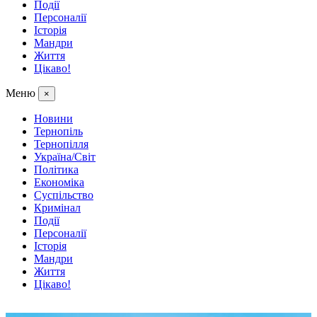
Події
Персоналії
Історія
Мандри
Життя
Цікаво!
Меню
×
Новини
Тернопіль
Тернопілля
Україна/Світ
Політика
Економіка
Суспільство
Кримінал
Події
Персоналії
Історія
Мандри
Життя
Цікаво!