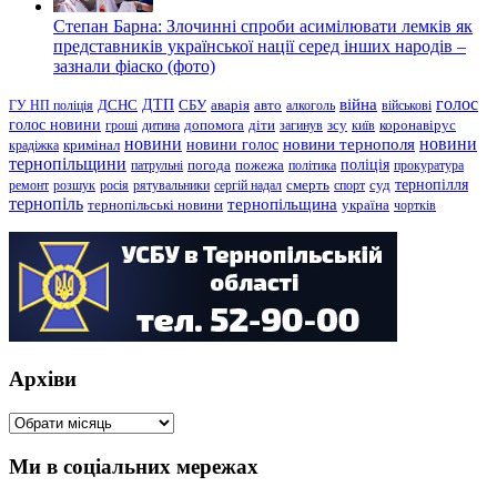
Степан Барна: Злочинні спроби асимілювати лемків як
представників української нації серед інших народів –
зазнали фіаско (фото)
голос
війна
ДТП
ГУ НП поліція
ДСНС
СБУ
аварія
авто
алкоголь
військові
голос новини
зсу
гроші
дитина
допомога
діти
загинув
київ
коронавірус
новини
новини тернополя
новини
новини голос
кримінал
крадіжка
тернопільщини
поліція
патрульні
погода
пожежа
політика
прокуратура
тернопілля
суд
ремонт
розшук
росія
рятувальники
сергій надал
смерть
спорт
тернопіль
тернопільщина
україна
тернопільські новини
чортків
Архіви
Архіви
Ми в соціальних мережах