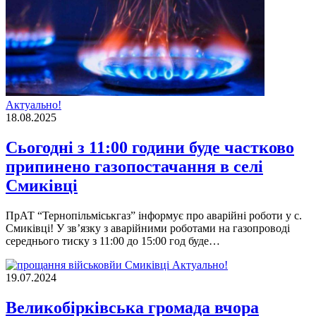
Актуально!
18.08.2025
Сьогодні з 11:00 години буде частково
припинено газопостачання в селі
Смиківці
ПрАТ “Тернопільміськгаз” інформує про аварійні роботи у с.
Смиківці! У зв’язку з аварійними роботами на газопроводі
середнього тиску з 11:00 до 15:00 год буде…
Актуально!
19.07.2024
Великобірківська громада вчора