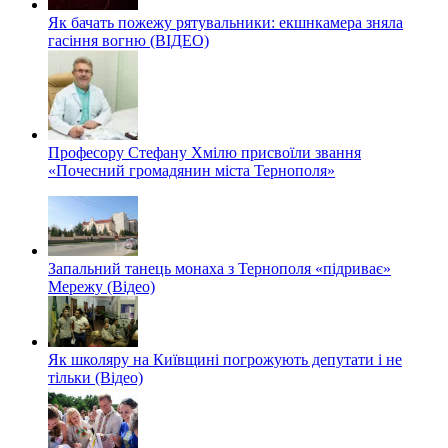
Як бачать пожежу рятувальники: екшнкамера зняла
гасіння вогню (ВІДЕО)
Професору Стефану Хмілю присвоїли звання
«Почесний громадянин міста Тернополя»
Запальний танець монаха з Тернополя «підриває»
Мережу (Відео)
Як школяру на Київщині погрожують депутати і не
тільки (Відео)