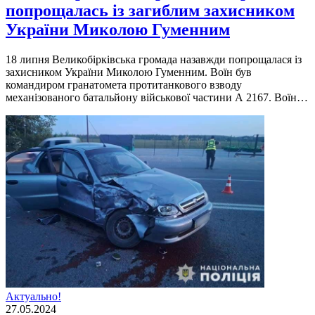
попрощалась із загиблим захисником
України Миколою Гуменним
18 липня Великобірківська громада назавжди попрощалася із
захисником України Миколою Гуменним. Воїн був
командиром гранатомета протитанкового взводу
механізованого батальйону військової частини А 2167. Воїн…
Актуально!
27.05.2024