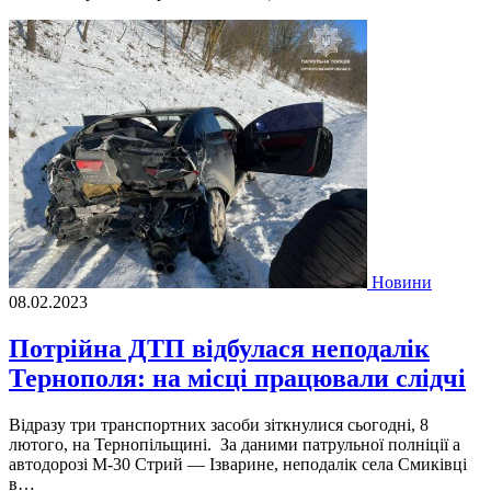
Новини
08.02.2023
Потрійна ДТП відбулася неподалік
Тернополя: на місці працювали слідчі
Відразу три транспортних засоби зiткнулися сьогоднi, 8
лютого, на Тернопiльщинi. За даними патрульної полнiцiї а
автодорозi М-30 Стрий — Iзварине, неподалiк села Смикiвцi
в…