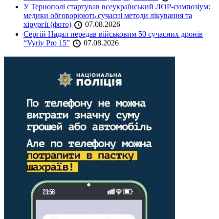
У Тернополі стартував всеукраїнський ЛОР-симпозіум:
медики обговорюють сучасні методи лікування та
хірургії (фото)
07.08.2026
Сергій Надал передав військовим 50 сучасних дронів
“Vyriy Pro 15”
07.08.2026