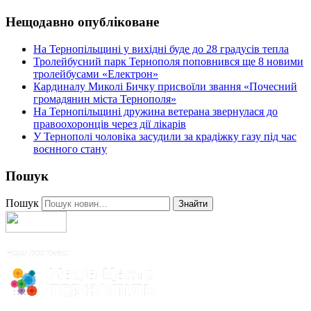
Нещодавно опубліковане
На Тернопільщині у вихідні буде до 28 градусів тепла
Тролейбусний парк Тернополя поповнився ще 8 новими
тролейбусами «Електрон»
Кардиналу Миколі Бичку присвоїли звання «Почесний
громадянин міста Тернополя»
На Тернопільщині дружина ветерана звернулася до
правоохоронців через дії лікарів
У Тернополі чоловіка засудили за крадіжку газу під час
воєнного стану
Пошук
Пошук
Знайти