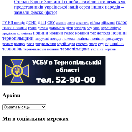
Степан Барна: Злочинні спроби асимілювати лемків як
представників української нації серед інших народів –
зазнали фіаско (фото)
голос
війна
ДТП
ГУ НП поліція
ДСНС
СБУ
аварія
авто
алкоголь
військові
голос новини
зсу
гроші
дитина
допомога
діти
загинув
київ
коронавірус
новини
новини тернополя
новини
новини голос
кримінал
крадіжка
тернопільщини
поліція
патрульні
погода
пожежа
політика
прокуратура
тернопілля
суд
ремонт
розшук
росія
рятувальники
сергій надал
смерть
спорт
тернопіль
тернопільщина
україна
тернопільські новини
чортків
Архіви
Архіви
Ми в соціальних мережах