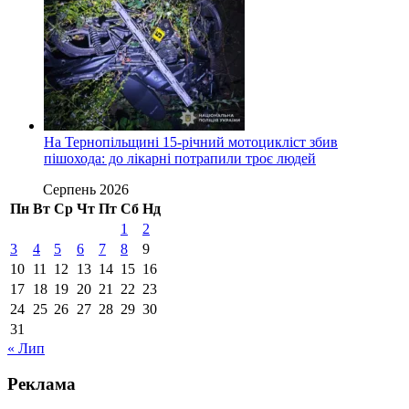
На Тернопільщині 15-річний мотоцикліст збив
пішохода: до лікарні потрапили троє людей
Серпень 2026
Пн
Вт
Ср
Чт
Пт
Сб
Нд
1
2
3
4
5
6
7
8
9
10
11
12
13
14
15
16
17
18
19
20
21
22
23
24
25
26
27
28
29
30
31
« Лип
Реклама