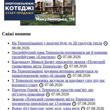
Свіжі новини
На Тернопільщині у вихідні буде до 28 градусів тепла
08.08.2026
Тролейбусний парк Тернополя поповнився ще 8 новими
тролейбусами «Електрон»
07.08.2026
Кардиналу Миколі Бичку присвоїли звання «Почесний
громадянин міста Тернополя»
07.08.2026
На Тернопільщині дружина ветерана звернулася до
правоохоронців через дії лікарів
07.08.2026
У Тернополі чоловіка засудили за крадіжку газу під час
воєнного стану
07.08.2026
Пантеон Героїв у Тернополі: простір пам’яті, що
об’єднує покоління
07.08.2026
Звання «Почесний громадянин міста Тернополя»
посмертно присвоїли ще 13 воїнам
07.08.2026
Воїни 44-ї бригади: різні долі, одна мета
07.08.2026