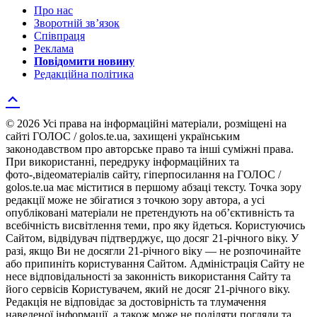
Про нас
Зворотній зв’язок
Співпраця
Реклама
Повідомити новину
Редакційна політика
© 2026 Усі права на інформаційні матеріали, розміщені на
сайті ГОЛОС / golos.te.ua, захищені українським
законодавством про авторське право та інші суміжні права.
При використанні, передруку інформаційних та
фото-,відеоматеріалів сайту, гіперпосилання на ГОЛОС /
golos.te.ua має міститися в першому абзаці тексту. Точка зору
редакції може не збігатися з точкою зору автора, а усі
опубліковані матеріали не претендують на об’єктивність та
всебічність висвітлення теми, про яку йдеться. Користуючись
Сайтом, відвідувач підтверджує, що досяг 21-річного віку. У
разі, якщо Ви не досягли 21-річного віку — не розпочинайте
або припиніть користування Сайтом. Адміністрація Сайту не
несе відповідальності за законність використання Сайту та
його сервісів Користувачем, який не досяг 21-річного віку.
Редакція не відповідає за достовірність та тлумачення
наведеної інформації, а також може не поділяти погляди та