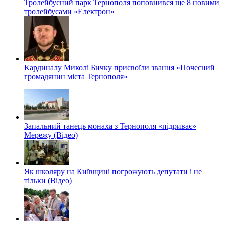
Тролейбусний парк Тернополя поповнився ще 8 новими
тролейбусами «Електрон»
Кардиналу Миколі Бичку присвоїли звання «Почесний
громадянин міста Тернополя»
Запальний танець монаха з Тернополя «підриває»
Мережу (Відео)
Як школяру на Київщині погрожують депутати і не
тільки (Відео)