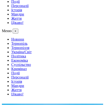
Події
Персоналії
Історія
Мандри
Життя
Цікаво!
Меню
×
Новини
Тернопіль
Тернопілля
Україна/Світ
Політика
Економіка
Суспільство
Кримінал
Події
Персоналії
Історія
Мандри
Життя
Цікаво!